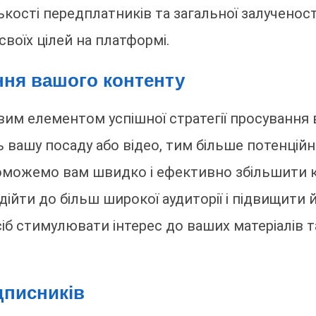
ькості передплатників та загальної залучено
воїх цілей на платформі.
ня вашого контенту
им елементом успішної стратегії просування 
 вашу посаду або відео, тим більше потенційни
оможемо вам швидко і ефективно збільшити кі
йти до більш широкої аудиторії і підвищити й
іб стимулювати інтерес до ваших матеріалів т
дписників