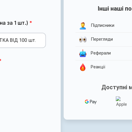
Інші наші п
а за 1 шт.)
Підписники
Перегляди
Реферали
Реакції
Доступні 