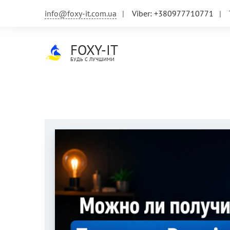
Skip
info@foxy-it.com.ua
Viber: +380977710771
to
content
FOXY-IT
БУДЬ С ЛУЧШИМИ