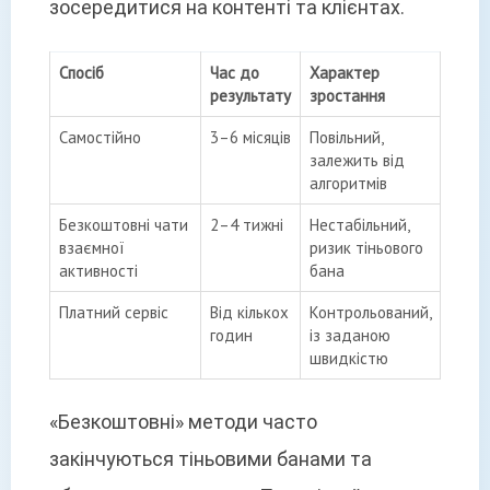
зосередитися на контенті та клієнтах.
Спосіб
Час до
Характер
результату
зростання
Самостійно
3–6 місяців
Повільний,
залежить від
алгоритмів
Безкоштовні чати
2–4 тижні
Нестабільний,
взаємної
ризик тіньового
активності
бана
Платний сервіс
Від кількох
Контрольований,
годин
із заданою
швидкістю
«Безкоштовні» методи часто
закінчуються тіньовими банами та