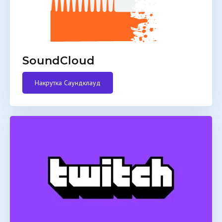
SoundCloud
Накрутка Саундклауд