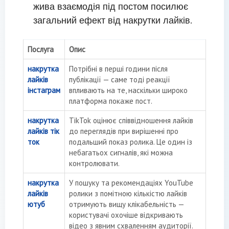
жива взаємодія під постом посилює
загальний ефект від накрутки лайків.
Послуга
Опис
накрутка
Потрібні в перші години після
лайків
публікації — саме тоді реакції
інстаграм
впливають на те, наскільки широко
платформа покаже пост.
накрутка
TikTok оцінює співвідношення лайків
лайків тік
до переглядів при вирішенні про
ток
подальший показ ролика. Це один із
небагатьох сигналів, які можна
контролювати.
накрутка
У пошуку та рекомендаціях YouTube
лайків
ролики з помітною кількістю лайків
ютуб
отримують вищу клікабельність —
користувачі охочіше відкривають
відео з явним схваленням аудиторії.