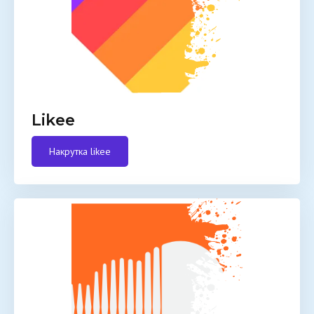
Likee
Накрутка likee