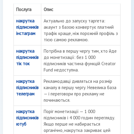
Послуга
Опис
накрутка
Актуально до запуску таргета:
підписників
акаунт з базою конвертує платний
інстаграм
трафік краще, ніж порожній профіль з
тією самою рекламою.
накрутка
Потрібна в першу чергу тим, хто йде
підписників
до монетизації: без 1 000
тік ток
підписників частина функцій Creator
Fund недоступна.
накрутка
Рекламодавці дивляться на розмір
підписників
каналу в першу чергу. Невелика база
телеграм
— і переговори про рекламу не
починаються.
накрутка
Поріг монетизації — 1 000
підписників
підписників і 4 000 годин перегляду.
ютуб
Якщо перше не набирається
органічно, накрутка закриває цей