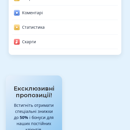
Коментарі
Статистика
Скарги
Ексклюзивні
пропозиції!
Встигніть отримати
спеціальні знижки
до
50%
і бонуси для
наших постійних
клієнтів.