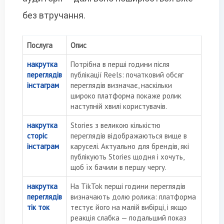
без втручання.
Послуга
Опис
накрутка
Потрібна в перші години після
переглядів
публікації Reels: початковий обсяг
інстаграм
переглядів визначає, наскільки
широко платформа покаже ролик
наступній хвилі користувачів.
накрутка
Stories з великою кількістю
сторіс
переглядів відображаються вище в
інстаграм
каруселі. Актуально для брендів, які
публікують Stories щодня і хочуть,
щоб їх бачили в першу чергу.
накрутка
На TikTok перші години переглядів
переглядів
визначають долю ролика: платформа
тік ток
тестує його на малій вибірці, і якщо
реакція слабка — подальший показ