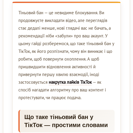
Тіньовий бан — це невидиме блокування. Ви
продовжуєте викладати відео, але переглядів
стає дедалі менше, нові глядачі вас не бачать, а
рекомендації ніби «забули» про ваш акаунт. У
цьому гайді розберемося, що таке тіньовий бан у
ТікТок, як його розпізнати, чому він виникає і що
робити, щоб повернути охоплення. А щоб
пришвидшити відновлення активності й
привернути першу хвилю взаємодії, іноді
застосовується
накрутка лайків ТікТок
— як
спосіб нагадати алгоритму про ваш контент і
протестувати, чи працює подача.
Що таке тіньовий бан у
ТікТок — простими словами