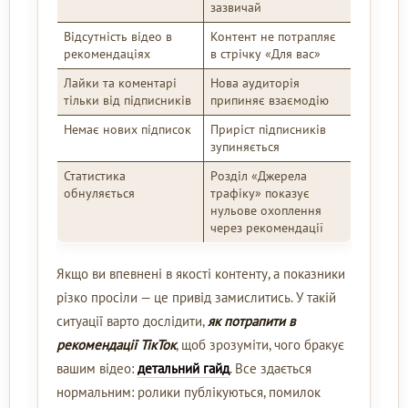
зазвичай
Відсутність відео в
Контент не потрапляє
рекомендаціях
в стрічку «Для вас»
Лайки та коментарі
Нова аудиторія
тільки від підписників
припиняє взаємодію
Немає нових підписок
Приріст підписників
зупиняється
Статистика
Розділ «Джерела
обнуляється
трафіку» показує
нульове охоплення
через рекомендації
Якщо ви впевнені в якості контенту, а показники
різко просіли — це привід замислитись. У такій
ситуації варто дослідити,
як потрапити в
рекомендації ТікТок
, щоб зрозуміти, чого бракує
вашим відео:
детальний гайд
. Все здається
нормальним: ролики публікуються, помилок