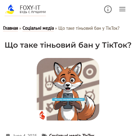
FOXY-IT
БУДЬ С ЛУЧШИМИ
Главная
»
Соціальні медіа
»
Що таке тіньовий бан у ТікТок?
Що таке тіньовий бан у ТікТок?
June 4, 2025
Соціальні медіа
,
ТікТок