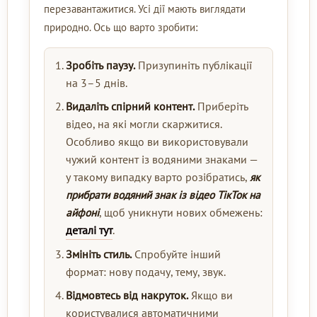
перезавантажитися. Усі дії мають виглядати
природно. Ось що варто зробити:
Зробіть паузу.
Призупиніть публікації
на 3–5 днів.
Видаліть спірний контент.
Приберіть
відео, на які могли скаржитися.
Особливо якщо ви використовували
чужий контент із водяними знаками —
у такому випадку варто розібратись,
як
прибрати водяний знак із відео ТікТок на
айфоні
, щоб уникнути нових обмежень:
деталі тут
.
Змініть стиль.
Спробуйте інший
формат: нову подачу, тему, звук.
Відмовтесь від накруток.
Якщо ви
користувалися автоматичними