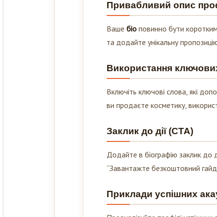
Ваше
біо
повинно бути коротким,
та додайте унікальну пропозицію
Використання ключових 
Включіть ключові слова, які до
ви продаєте косметику, використо
Заклик до дії (CTA)
Додайте в біографію заклик до ді
“Завантажте безкоштовний гайд”,
Приклади успішних ака
Проаналізуйте профілі успішних ак