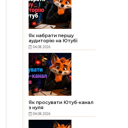
Як набрати першу
аудиторію на Ютубі
04.08.2026
Як просувати Ютуб-канал
з нуля
04.08.2026