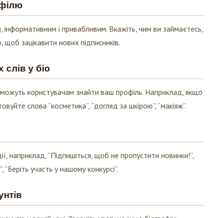
 інформативним і привабливим. Вкажіть, чим ви займаєтесь,
, щоб зацікавити нових підписників.
слів у біо
поможуть користувачам знайти ваш профіль. Наприклад, якщо
вуйте слова “косметика”, “догляд за шкірою”, “макіяж”.
ї, наприклад, “Підпишіться, щоб не пропустити новинки!”,
 “Беріть участь у нашому конкурсі”.
унтів
аунтів у вашій ніші. Зверніть увагу на їхню біографію,