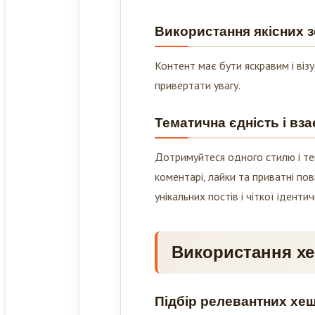
Використання якісних з
Контент має бути яскравим і віз
привертати увагу.
Тематична єдність і вз
Дотримуйтеся одного стилю і те
коментарі, лайки та приватні по
унікальних постів і чіткої ідентич
Використання хеш
Підбір релевантних хеш