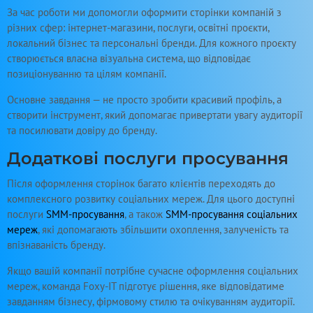
За час роботи ми допомогли оформити сторінки компаній з
різних сфер: інтернет-магазини, послуги, освітні проєкти,
локальний бізнес та персональні бренди. Для кожного проєкту
створюється власна візуальна система, що відповідає
позиціонуванню та цілям компанії.
Основне завдання — не просто зробити красивий профіль, а
створити інструмент, який допомагає привертати увагу аудиторії
та посилювати довіру до бренду.
Додаткові послуги просування
Після оформлення сторінок багато клієнтів переходять до
комплексного розвитку соціальних мереж. Для цього доступні
послуги
SMM-просування
, а також
SMM-просування соціальних
мереж
, які допомагають збільшити охоплення, залученість та
впізнаваність бренду.
Якщо вашій компанії потрібне сучасне оформлення соціальних
мереж, команда Foxy-IT підготує рішення, яке відповідатиме
завданням бізнесу, фірмовому стилю та очікуванням аудиторії.