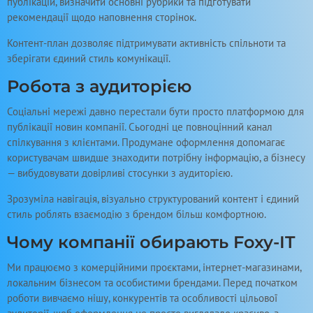
публікацій, визначити основні рубрики та підготувати
рекомендації щодо наповнення сторінок.
Контент-план дозволяє підтримувати активність спільноти та
зберігати єдиний стиль комунікації.
Робота з аудиторією
Соціальні мережі давно перестали бути просто платформою для
публікації новин компанії. Сьогодні це повноцінний канал
спілкування з клієнтами. Продумане оформлення допомагає
користувачам швидше знаходити потрібну інформацію, а бізнесу
— вибудовувати довірливі стосунки з аудиторією.
Зрозуміла навігація, візуально структурований контент і єдиний
стиль роблять взаємодію з брендом більш комфортною.
Чому компанії обирають Foxy-IT
Ми працюємо з комерційними проєктами, інтернет-магазинами,
локальним бізнесом та особистими брендами. Перед початком
роботи вивчаємо нішу, конкурентів та особливості цільової