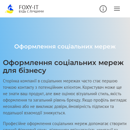
FOXY-IT
БУДЬ С ЛУЧШИМИ
Оформлення соціальних мереж
Оформлення соціальних мереж
для бізнесу
Сторінка компанії в соціальних мережах часто стає першою
точкою контакту з потенційним клієнтом. Користувач може ще
не знати ваш продукт, але вже оцінює візуальний стиль, якість
оформлення та загальний рівень бренду. Якщо профіль виглядає
неохайно або не викликає довіри, ймовірність підписки та
подальшої взаємодії знижується.
Професійне оформлення соціальних мереж допомагає створити
єдиний фірмовий стиль, підвищити впізнаваність компанії та