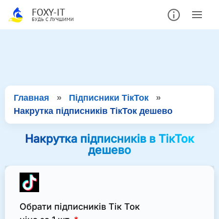
FOXY-IT
БУДЬ С ЛУЧШИМИ
Главная
»
Підписники ТікТок
»
Накрутка підписників ТікТок дешево
Накрутка підписників в ТікТок
дешево
Обрати підписників Тік Ток