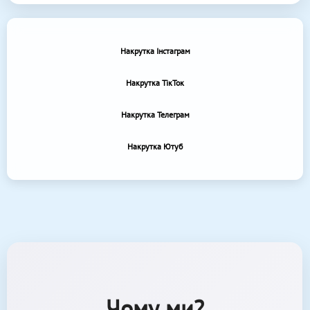
Накрутка Інстаграм
Накрутка ТікТок
Накрутка Телеграм
Накрутка Ютуб
Чому ми?