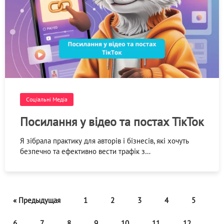
Соціальні Медіа
Посилання у відео та постах ТікТок
Я зібрала практику для авторів і бізнесів, які хочуть
безпечно та ефективно вести трафік з…
« Предыдущая
1
2
3
4
5
6
7
8
9
10
11
12