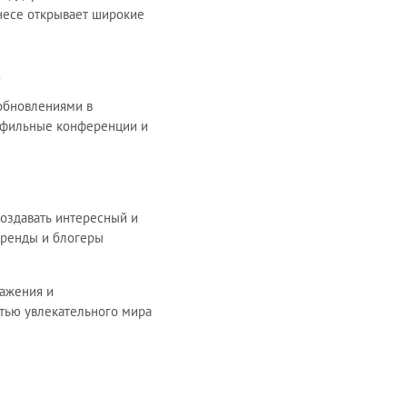
несе открывает широкие
х
 обновлениями в
рофильные конференции и
создавать интересный и
бренды и блогеры
ажения и
стью увлекательного мира