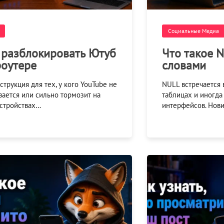
Социальные Медиа
 разблокировать Ютуб
Что такое 
роутере
словами
струкция для тех, у кого YouTube не
NULL встречается 
вается или сильно тормозит на
таблицах и иногда
устройствах…
интерфейсов. Нови