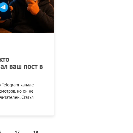
 кто
ал ваш пост в
 Telegram-канале
смотров, но он не
читателей. Статья
6
17
18