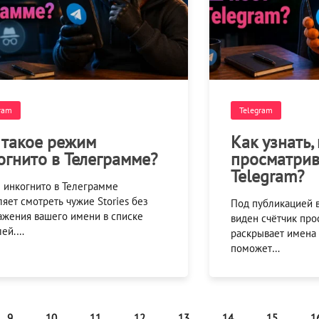
ram
Telegram
 такое режим
Как узнать,
огнито в Телеграмме?
просматрив
Telegram?
 инкогнито в Телеграмме
яет смотреть чужие Stories без
Под публикацией в
ажения вашего имени в списке
виден счётчик про
лей.…
раскрывает имена 
поможет…
9
10
11
12
13
14
15
1