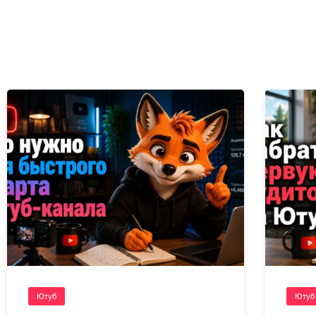
Ютуб
Ютуб