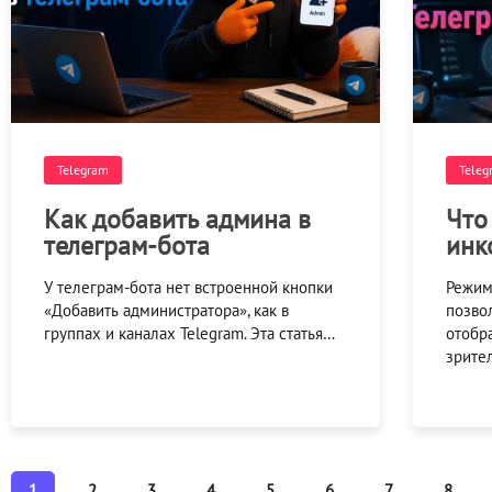
Telegram
Teleg
Как добавить админа в
Что
телеграм-бота
инк
У телеграм-бота нет встроенной кнопки
Режим
«Добавить администратора», как в
позвол
группах и каналах Telegram. Эта статья…
отобр
зрите
1
2
3
4
5
6
7
8