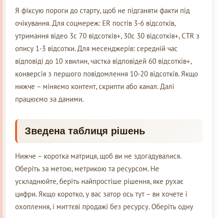
Я фіксую пороги до старту, щоб не підганяти факти під
очікування. Для соцмереж: ER постів 3-6 відсотків,
утримання відео 3с 70 відсотків+, 30с 30 відсотків+, CTR з
опису 1-3 відсотки. Для месенджерів: середній час
відповіді до 10 хвилин, частка відповідей 60 відсотків+,
конверсія з першого повідомлення 10-20 відсотків. Якщо
нижче – міняємо контент, скрипти або канал. Далі
працюємо за даними.
Зведена таблиця рішень
Нижче – коротка матриця, щоб ви не здогадувалися.
Оберіть за метою, метрикою та ресурсом. Не
ускладнюйте, беріть найпростіше рішення, яке рухає
цифри. Якщо коротко, у вас затор ось тут – ви хочете і
охоплення, і миттєві продажі без ресурсу. Оберіть одну