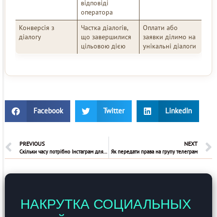
відповіді
оператора
Конверсія з
Частка діалогів,
Оплати або
діалогу
що завершилися
заявки ділимо на
цільовою дією
унікальні діалоги
Facebook
Twitter
LinkedIn
PREVIOUS
NEXT
Скільки часу потрібно Інстаграм для підтвердження особи після зламу
Як передати права на групу телеграм
НАКРУТКА СОЦИАЛЬНЫХ