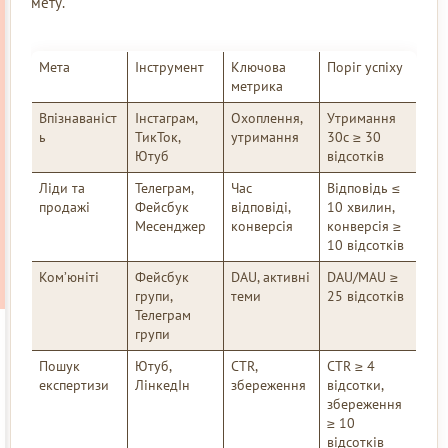
мету.
Мета
Інструмент
Ключова
Поріг успіху
метрика
Впізнаваніст
Інстаграм,
Охоплення,
Утримання
ь
ТикТок,
утримання
30с ≥ 30
Ютуб
відсотків
Ліди та
Телеграм,
Час
Відповідь ≤
продажі
Фейсбук
відповіді,
10 хвилин,
Месенджер
конверсія
конверсія ≥
10 відсотків
Ком’юніті
Фейсбук
DAU, активні
DAU/MAU ≥
групи,
теми
25 відсотків
Телеграм
групи
Пошук
Ютуб,
CTR,
CTR ≥ 4
експертизи
ЛінкедІн
збереження
відсотки,
збереження
≥ 10
відсотків