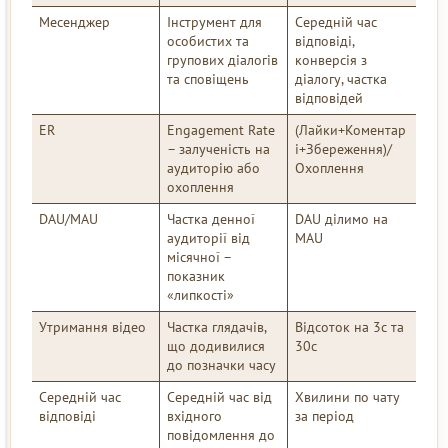
Месенджер
Інструмент для
Середній час
особистих та
відповіді,
групових діалогів
конверсія з
та сповіщень
діалогу, частка
відповідей
ER
Engagement Rate
(Лайки+Коментар
– залученість на
і+Збереження)/
аудиторію або
Охоплення
охоплення
DAU/MAU
Частка денної
DAU ділимо на
аудиторії від
MAU
місячної –
показник
«липкості»
Утримання відео
Частка глядачів,
Відсоток на 3с та
що додивилися
30с
до позначки часу
Середній час
Середній час від
Хвилини по чату
відповіді
вхідного
за період
повідомлення до