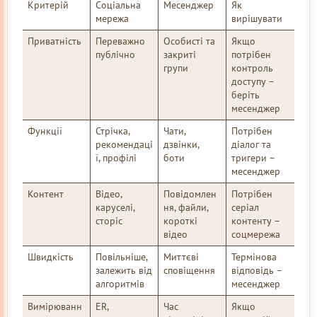
Критерій
Соціальна
Месенджер
Як
мережа
вирішувати
Приватність
Переважно
Особисті та
Якщо
публічно
закриті
потрібен
групи
контроль
доступу –
беріть
месенджер
Функції
Стрічка,
Чати,
Потрібен
рекомендаці
дзвінки,
діалог та
ї, профілі
боти
тригери –
месенджер
Контент
Відео,
Повідомлен
Потрібен
каруселі,
ня, файли,
серіал
сторіс
короткі
контенту –
відео
соцмережа
Швидкість
Повільніше,
Миттєві
Термінова
залежить від
сповіщення
відповідь –
алгоритмів
месенджер
Вимірюванн
ER,
Час
Якщо