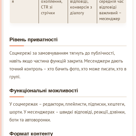
я
охоплення,
відповіді,
середній час
CTR зі
конверсія з
відповіді
стрічки
діалогу
важливий –
месенджер
Рівень приватності
Соцмережі за замовчуванням тягнуть до публічності,
навіть якщо частина функцій закрита. Месенджери дають
точний контроль – хто бачить фото, хто може писати, хто в
групі.
Функціональні можливості
У соцмережах – редактори, плейлисти, підписки, хештеги,
шорти. У месенджерах – швидкі відповіді, реакції, дзвінки,
боти та автоворонки.
Формат контенту