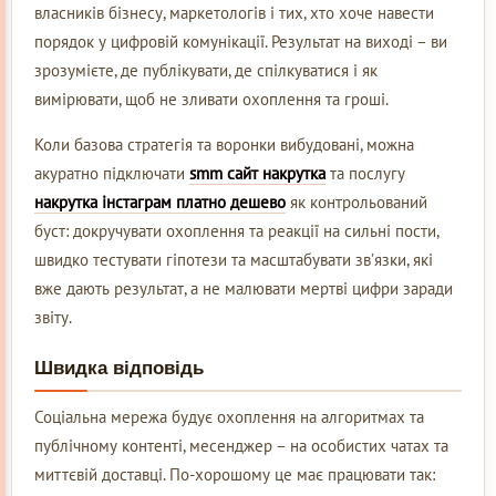
власників бізнесу, маркетологів і тих, хто хоче навести
порядок у цифровій комунікації. Результат на виході – ви
зрозумієте, де публікувати, де спілкуватися і як
вимірювати, щоб не зливати охоплення та гроші.
Коли базова стратегія та воронки вибудовані, можна
акуратно підключати
smm сайт накрутка
та послугу
накрутка інстаграм платно дешево
як контрольований
буст: докручувати охоплення та реакції на сильні пости,
швидко тестувати гіпотези та масштабувати зв’язки, які
вже дають результат, а не малювати мертві цифри заради
звіту.
Швидка відповідь
Соціальна мережа будує охоплення на алгоритмах та
публічному контенті, месенджер – на особистих чатах та
миттєвій доставці. По-хорошому це має працювати так: