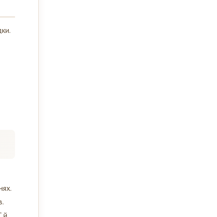
ки.
нях.
.
C й