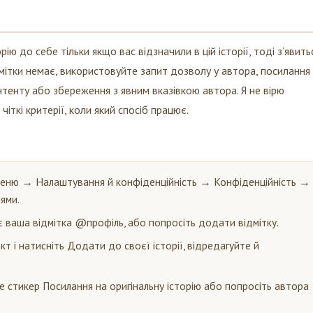
ю до себе тільки якщо вас відзначили в цій історії, тоді з’явить
дмітки немає, використовуйте запит дозволу у автора, посилання
тенту або збереження з явним вказівкою автора. Я не вірю
іткі критерії, коли який спосіб працює.
Меню → Налаштування й конфіденційність → Конфіденційність →
ями.
є ваша відмітка @профіль, або попросіть додати відмітку.
т і натисніть Додати до своєї історії, відредагуйте й
е стикер Посилання на оригінальну історію або попросіть автора