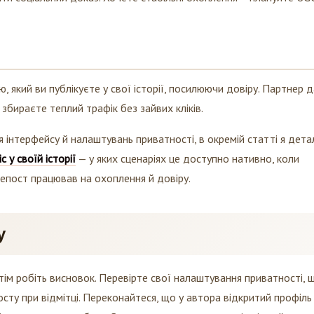
ю, який ви публікуєте у свої історії, посилюючи довіру. Партнер 
збираєте теплий трафік без зайвих кліків.
 інтерфейсу й налаштувань приватності, в окремій статті я дета
 у своїй історії
— у яких сценаріях це доступно нативно, коли
репост працював на охоплення й довіру.
у
отім робіть висновок. Перевірте свої налаштування приватності, 
сту при відмітці. Переконайтеся, що у автора відкритий профіль 