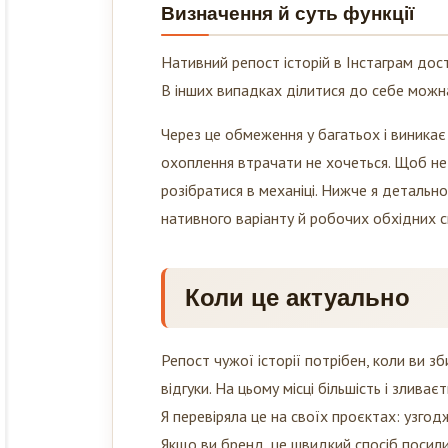
Визначення й суть функції
Нативний репост історій в Інстаграм дос
В інших випадках ділитися до себе можн
Через це обмеження у багатьох і виникає
охоплення втрачати не хочеться. Щоб не
розібратися в механіці. Нижче я детальн
нативного варіанту й робочих обхідних с
Коли це актуально
Репост чужої історії потрібен, коли ви 
відгуки. На цьому місці більшість і зливає
Я перевіряла це на своїх проєктах: узгодж
Якщо ви бренд, це швидкий спосіб посили