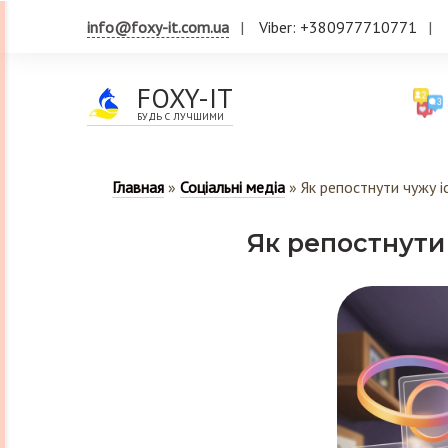
info@foxy-it.com.ua
Viber: +380977710771
FOXY-IT
БУДЬ С ЛУЧШИМИ
Главная
»
Соціальні медіа
»
Як репостнути чужу і
Як репостнути 