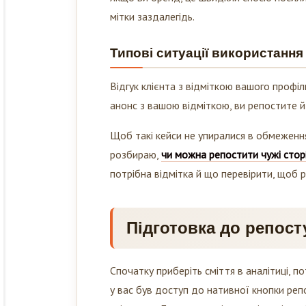
мітки заздалегідь.
Типові ситуації використання
Відгук клієнта з відміткою вашого профіл
анонс з вашою відміткою, ви репостите й 
Щоб такі кейси не упиралися в обмеження
розбираю,
чи можна репостити чужі сторіс
потрібна відмітка й що перевірити, щоб 
Підготовка до репост
Спочатку приберіть сміття в аналітиці, п
у вас був доступ до нативної кнопки репо