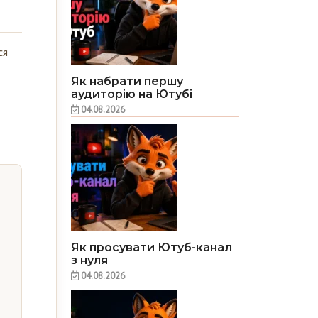
ся
Як набрати першу
аудиторію на Ютубі
04.08.2026
Як просувати Ютуб-канал
з нуля
04.08.2026