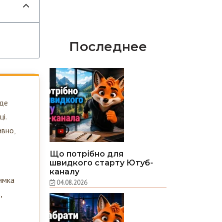
Последнее
еде
і.
ивно,
Що потрібно для
швидкого старту Ютуб-
каналу
римка
04.08.2026
,