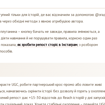
тупний тільки для історій, де вас відзначили за допомогою @згад
а через обхідні методи з явною атрибуцією автора.
 плутанина – кнопку бачать не завжди, правила змінюються, а
 діяти навмання й не порушувати правила, корисно один раз
о показала,
як зробити репост сторіс в Інстаграм
, з розбором
пособів.
збираєте UGC, робите партнерський крос-промо або ловите живі
ться, намагаючись скрінити історії без дозволу й горять у охоплен
ений репост дає +15-30 відсотків до Reach історій у дні запусків
ти соціальний доказ. Хочете стабільні охоплення – плануйте UG