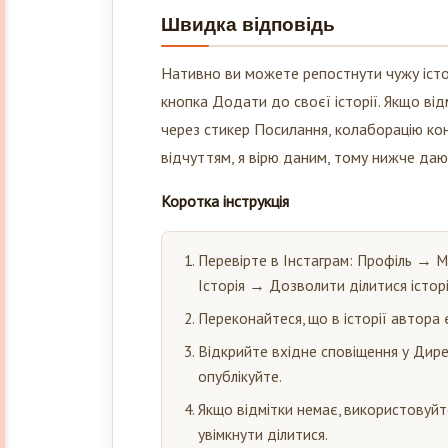
Швидка відповідь
Нативно ви можете репостнути чужу історі
кнопка Додати до своєї історії. Якщо ві
через стикер Посилання, колаборацію кон
відчуттям, я вірю даним, тому нижче даю ч
Коротка інструкція
Перевірте в Інстаграм: Профіль → 
Історія → Дозволити ділитися історі
Переконайтеся, що в історії автора 
Відкрийте вхідне сповіщення у Дирек
опублікуйте.
Якщо відмітки немає, використовуйт
увімкнути ділитися.