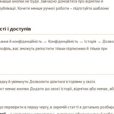
 інакше кнопки не буде. Завчасно домовтеся про відмітки й
публікації. Хочете менше ручної роботи – підготуйте шаблони
і і доступів
ння й конфіденційність → Конфіденційність → Історія → Дозв
профіль, вас зможуть репостити тільки підписники й тільки при
дку й увімкнути Дозволити ділитися історіями у своїх
кт немає кнопки Додати до своєї історії, відмітки або немає, а
о перевірити в першу чергу, в окремій статті я детально розбир
орії
– з чеклистом налаштувань, типовими обмеженнями й робо