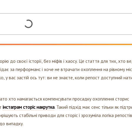
рію до своєї історії, без міфів і хаосу. Це стаття для тих, хто в
ідає за перформанс і хоче не втрачати охоплення на рівному місц
о, у вас застій ось тут: ви не знаєте, коли репост доступний нат
агато хто намагається компенсувати просадку охоплення сторис
ит
інстаграм сторіс накрутка
. Такий підхід має сенс тільки як підт
ирішують стабільні приводи для сторіс і зрозуміла логіка репостів
до випадку.