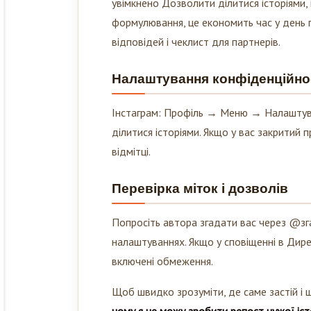
увімкнено Дозволити ділитися історіями,
формулювання, це економить час у день 
відповідей і чеклист для партнерів.
Налаштування конфіденційност
Інстаграм: Профіль → Меню → Налаштува
ділитися історіями. Якщо у вас закритий 
відмітці.
Перевірка міток і дозволів
Попросіть автора згадати вас через @зга
налаштуваннях. Якщо у сповіщенні в Дире
включені обмеження.
Щоб швидко зрозуміти, де саме застій і щ
чому я не можу зробити репост чужої іст