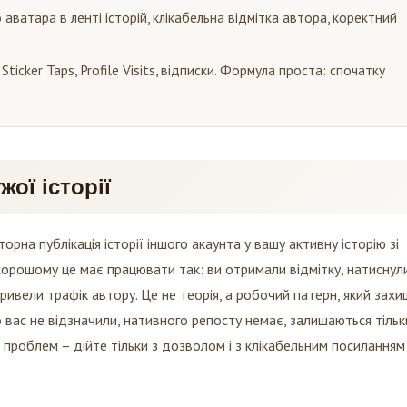
аватара в ленті історій, клікабельна відмітка автора, коректний
ticker Taps, Profile Visits, відписки. Формула проста: спочатку
ої історії
торна публікація історії іншого акаунта у вашу активну історію зі
хорошому це має працювати так: ви отримали відмітку, натиснул
привели трафік автору. Це не теорія, а робочий патерн, який зах
о вас не відзначили, нативного репосту немає, залишаються тільк
 проблем – дійте тільки з дозволом і з клікабельним посиланням