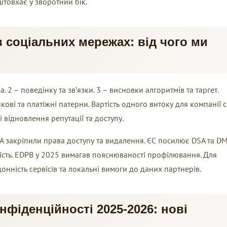
товхає у зворотний бік.
 соціальних мережах: від чого ми
. 2 – поведінку та зв’язки. 3 – висновки алгоритмів та таргет.
ві та платіжні патерни. Вартість одного витоку для компанії с
і відновлення репутації та доступу.
A закріпили права доступу та видалення. ЄС посилює DSA та D
тність. EDPB у 2025 вимагав пояснюваності профілювання. Для
нність сервісів та локальні вимоги до даних партнерів.
фіденційності 2025-2026: нові