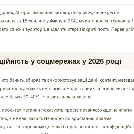
даних, AI-профілювання, витоки, deepfakes, перехресне
захисту за 15 хвилин: увімкнути 2FA, закрити доступ геолокації 
ати списки аудиторії, видалити старі відкриті пости. Перевіряй
ійність у соцмережах у 2026 році
 хто бачить, збирає та використовує ваші дані: контент, метадан
приватність ламають не злами, а моделі даних та інтерфейси зго
 але тільки 30-40% змінюють налаштування.
їх проєктах метрики показують просте правило: якщо не чіпати
ок, а не ваш захист. Це видно по зростанню показів
в угод. По-хорошому це мало б працювати так – конфіденційні