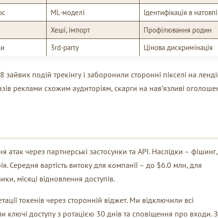
ос
ML-моделі
Ідентифікація в натовпі
Хеші, імпорт
Профілювання родин
ки
3rd-party
Цінова дискримінація
8 зайвих подій трекінгу і заборонили сторонні пікселі на ленді
азів реклами схожим аудиторіям, скарги на нав’язливі оголоше
 атак через партнерські застосунки та API. Наслідки – фішинг,
я. Середня вартість витоку для компанії – до $6.0 млн, для
ики, місяці відновлення доступів.
ації токенів через сторонній віджет. Ми відключили всі
и ключі доступу з ротацією 30 днів та сповіщення про входи. 