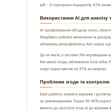
діб – 0 повторних інцидентів, 92% зниже
Використання AI для аналізу 
AI-профілювання об’єднує голос, обличчя
Deepfakes роблять вимагання та дискре
обмежень репрофайлінгу. Але чорна скр
Це не магія, а система. Ми впровадили а
без явної згоди, обмеження look-alike. 
скарг користувачів на 35% за квартал.
Проблеми згоди та контролю
Dark patterns ховають відмови і розтягу
за замовчуванням. Тільки 30-40% корис
вимоги до простоти згод та до відмови в