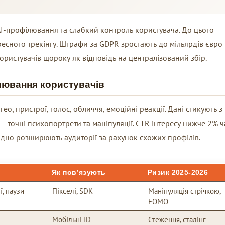
 AI-профілювання та слабкий контроль користувача. До цього
есного трекінгу. Штрафи за GDPR зростають до мільярдів євро
ористувачів щороку як відповідь на централізований збір.
лювання користувачів
о, пристрої, голос, обличчя, емоційні реакції. Дані стикують з
 – точні психопортрети та маніпуляції. CTR інтересу нижче 2% ч
 одно розширюють аудиторії за рахунок схожих профілів.
Як пов’язують
Ризик 2025-2026
ї, паузи
Пікселі, SDK
Маніпуляція стрічкою,
FOMO
Мобільні ID
Стеження, сталінг