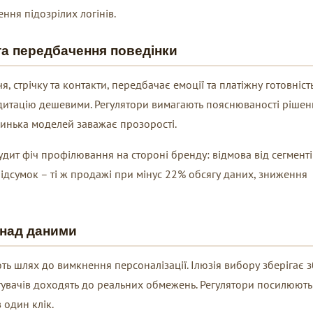
ння підозрілих логінів.
та передбачення поведінки
, стрічку та контакти, передбачає емоції та платіжну готовність
дитацію дешевими. Регулятори вимагають пояснюваності рішен
инька моделей заважає прозорості.
удит фіч профілювання на стороні бренду: відмова від сегменті
Підсумок – ті ж продажі при мінус 22% обсягу даних, зниження
 над даними
ють шлях до вимкнення персоналізації. Ілюзія вибору зберігає з
тувачів доходять до реальних обмежень. Регулятори посилюють
 один клік.