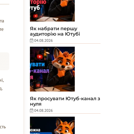
та
Як набрати першу
те
аудиторію на Ютубі
04.08.2026
і,
д.
Як просувати Ютуб-канал з
нуля
04.08.2026
сть