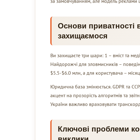
за замовчуванням, але модель реклами ш
Основи приватності в
захищаємося
Ви захищаєте три шари: 1 – вміст та медіа
Найдорожчі для зловмисників – поведінко
$5.5-$6.0 млн, а для користувача – місяц
Юридична база змінюється. GDPR та CCP
акцент на прозорість алгоритмів та зві
України важливо враховувати транскордо
Ключові проблеми кон
виклики