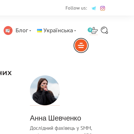
Follow us:
Блог
Українська
0
Русский
них
Анна Шевченко
Дослідний фахівець у SMM,