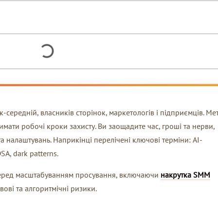
к-середній, власників сторінок, маркетологів і підприємців. Ме
мати робочі кроки захисту. Ви заощадите час, гроші та нерви,
а налаштувань. Наприкінці перелічені ключові терміни: AI-
A, dark patterns.
еред масштабуванням просування, включаючи
накрутка SMM
вові та алгоритмічні ризики.