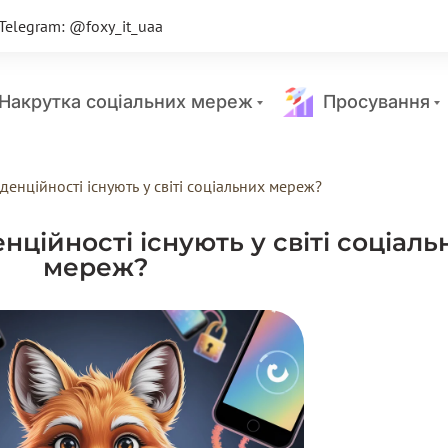
Telegram: @foxy_it_uaa
акрутка соціальних мереж
Просування
енційності існують у світі соціальних мереж?
ційності існують у світі соціаль
мереж?