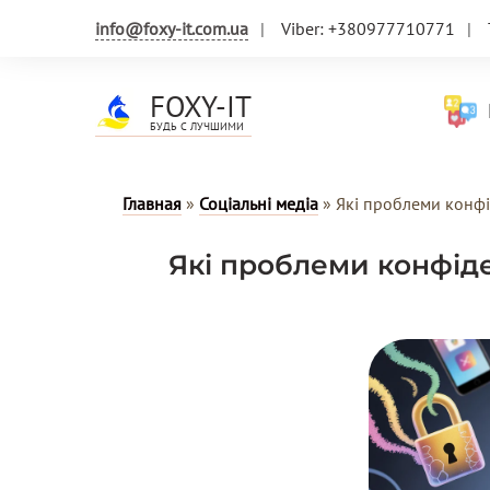
info@foxy-it.com.ua
Viber: +380977710771
FOXY-IT
Н
БУДЬ С ЛУЧШИМИ
Главная
»
Соціальні медіа
»
Які проблеми конфід
Які проблеми конфіден