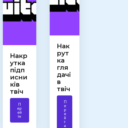
Нак
рут
Накр
ка
утка
гля
підп
дачі
исни
в
ків
твіч
твіч
П
П
е
ер
р
ей
е
ти
й
т
и