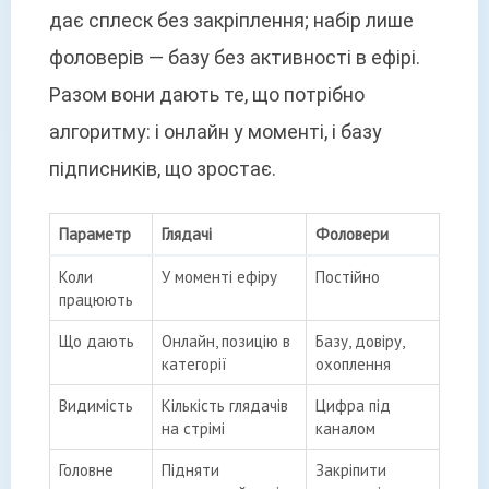
дає сплеск без закріплення; набір лише
фоловерів — базу без активності в ефірі.
Разом вони дають те, що потрібно
алгоритму: і онлайн у моменті, і базу
підписників, що зростає.
Параметр
Глядачі
Фоловери
Коли
У моменті ефіру
Постійно
працюють
Що дають
Онлайн, позицію в
Базу, довіру,
категорії
охоплення
Видимість
Кількість глядачів
Цифра під
на стрімі
каналом
Головне
Підняти
Закріпити