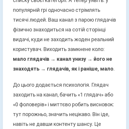
списку своєї категорії. А тепер уявіть: у
популярній грі одночасно стрімлять
тисячі людей. Ваш канал з парою глядачів
фізично знаходиться на сотій сторінці
видачі, куди не заходить жоден реальний
користувач. Виходить замкнене коло:
мало глядачів → канал унизу → його не
знаходять → глядачів, як і раніше, мало
.
До цього додається психологія. Глядач
заходить на канал, бачить «1 глядач» або
«0 фоловерів» і миттєво робить висновок:
тут порожньо, значить нецікаво. Він іде,
навіть не давши контенту шансу. Це