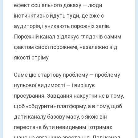
ефект соціального доказу — люди
інстинктивно йдуть туди, де вже є
аудиторія, і уникають порожніх залів.
Порожній канал відлякує глядачів самим
фактом своєї порожнечі, незалежно від
якості стріму.
Саме цю стартову проблему — проблему
нульової видимості — і вирішує
просування. Завдання накрутки не в тому,
щоб «обдурити» платформу, а в тому, щоб
дати каналу базову масу, з якою він
перестане бути невидимим і отримає
шанс на органічне зростання. Далі канал