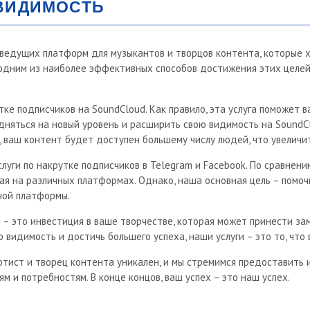
 ВИДИМОСТЬ
з ведущих платформ для музыкантов и творцов контента, которые
 одним из наиболее эффективных способов достижения этих целей
тке подписчиков на SoundCloud. Как правило, эта услуга поможет 
няться на новый уровень и расширить свою видимость на SoundClo
, ваш контент будет доступен большему числу людей, что увеличит
слуги по накрутке подписчиков в Telegram и Facebook. По сравнен
ая на различных платформах. Однако, наша основная цель – помочь
ной платформы.
 – это инвестиция в ваше творчестве, которая может принести зам
видимость и достичь большего успеха, наши услуги – это то, что 
артист и творец контента уникален, и мы стремимся предоставить
 и потребностям. В конце концов, ваш успех – это наш успех.