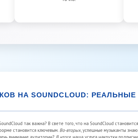
КОВ НА SOUNDCLOUD: РЕАЛЬНЫЕ 
SoundCloud так важна? В свете того, что на SoundCloud становитс
форме становится ключевым.
Во-вторых
, успешные музыканты знают
ивлечь внимание аудитории?
В итоге
, наша услуга накрутки подписч