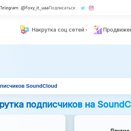
Telegram: @foxy_it_uaa
Подписаться:
Накрутка соц сетей
Продвиже
дписчиков SoundCloud
рутка подписчиков на SoundC