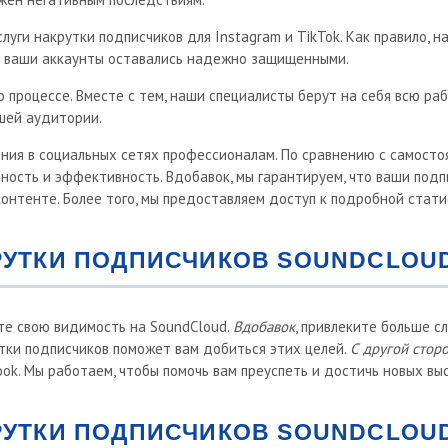
слуги накрутки подписчиков для Instagram и TikTok. Как правило,
ы ваши аккаунты оставались надежно защищенными.
о процессе. Вместе с тем, наши специалисты берут на себя всю ра
шей аудитории.
ияния в социальных сетях профессионалам. По сравнению с самост
ность и эффективность. Вдобавок, мы гарантируем, что ваши подп
нтенте. Более того, мы предоставляем доступ к подробной стати
РУТКИ ПОДПИСЧИКОВ SOUNDCLOU
е свою видимость на SoundCloud.
Вдобавок
, привлеките больше с
утки подписчиков поможет вам добиться этих целей.
С другой стор
ook. Мы работаем, чтобы помочь вам преуспеть и достичь новых вы
УТКИ ПОДПИСЧИКОВ SOUNDCLOUD