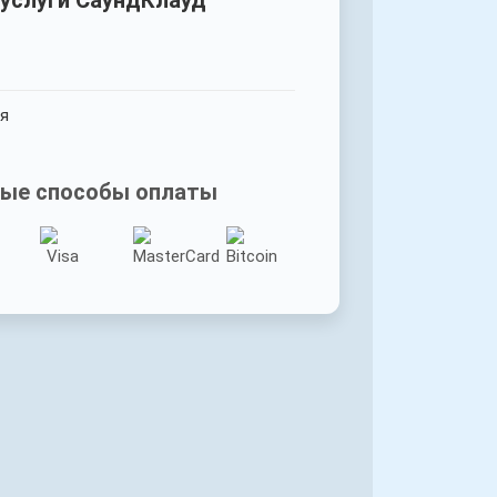
 услуги СаундКлауд
я
ые способы оплаты