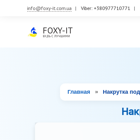
info@foxy-it.com.ua
Viber: +380977710771
FOXY-IT
БУДЬ С ЛУЧШИМИ
Главная
»
Накрутка по
Нак