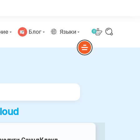
ние
Блог
Языки
0
loud