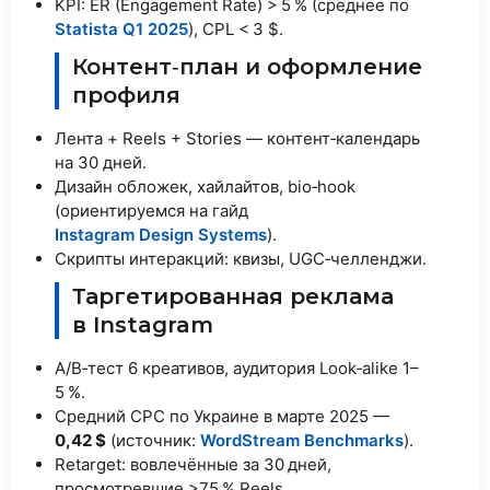
KPI: ER (Engagement Rate) > 5 % (среднее по
Statista Q1 2025
), CPL < 3 $.
Контент‑план и оформление
профиля
Лента + Reels + Stories — контент‑календарь
на 30 дней.
Дизайн обложек, хайлайтов, bio‑hook
(ориентируемся на гайд
Instagram Design Systems
).
Скрипты интеракций: квизы, UGC‑челленджи.
Таргетированная реклама
в Instagram
A/B‑тест 6 креативов, аудитория Look‑alike 1–
5 %.
Средний CPC по Украине в марте 2025 —
0,42 $
(источник:
WordStream Benchmarks
).
Retarget: вовлечённые за 30 дней,
просмотревшие >75 % Reels.