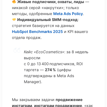
Живые подписчики, охваты, лиды
—
никакой серой «накрутки»; только
методы, одобренные
Meta Ads Policy
.
Индивидуальный SMM‑подход
:
стратегия базируется на данных
HubSpot Benchmarks 2025
и KPI вашего
отдела продаж.
Кейс «EcoCosmetics»
: за 8 недель
выросли
с 0 до 13 400 подписчиков, ROI
таргета —
274 %
(цифры
подтверждены в Meta Ads
Manager).
Мы закрываем задачи
продвижение
инстаграм
,
инстаграм продвижение
, «как