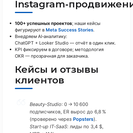
Instagram‑продвижен
100+ успешных проектов
; наши кейсы
фигурируют в
Meta Success Stories
.
Внедряем AI‑аналитику:
ChatGPT + Looker Studio — отчёт в один клик.
KPI фиксируем в договоре; методология
OKR — прозрачная для заказчика.
Кейсы и отзывы
клиентов
Beauty‑Studio
: 0 → 10 600
подписчиков, ER вырос до 6,8 %
(проверено через
Popsters
).
Start‑up IT‑SaaS
: лиды по 3,4 $,