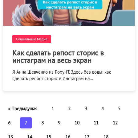
Социальные Медиа
Как сделать репост сторис в
инстаграм на весь экран
Я Анна Шевченко из Foxy-IT. Здесь без воды: как
сделать репост сторис в Инстаграм на…
« Предыдущая
1
2
3
4
5
6
7
8
9
10
11
12
13
14
15
16
17
18