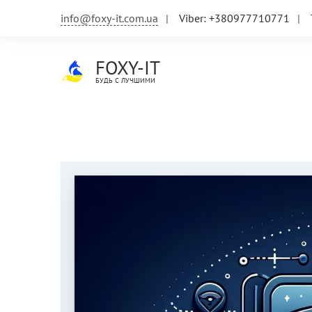
Skip
info@foxy-it.com.ua
Viber: +380977710771
to
content
FOXY-IT
БУДЬ С ЛУЧШИМИ