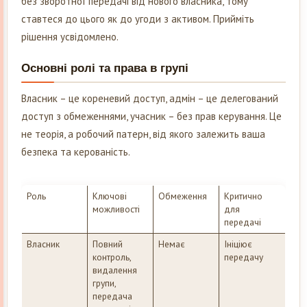
без зворотної передачі від нового власника, тому
ставтеся до цього як до угоди з активом. Прийміть
рішення усвідомлено.
Основні ролі та права в групі
Власник – це кореневий доступ, адмін – це делегований
доступ з обмеженнями, учасник – без прав керування. Це
не теорія, а робочий патерн, від якого залежить ваша
безпека та керованість.
Роль
Ключові
Обмеження
Критично
можливості
для
передачі
Власник
Повний
Немає
Ініціює
контроль,
передачу
видалення
групи,
передача