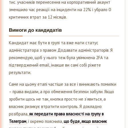
тис. учасників перенесення на корпоративний акаунт
зменшило час реакції на інциденти на 22% і убрало 0
критичних втрат за 12 місяців.
Вимоги до кандидатів
Кандидат має бути в групі та вже мати статус
адміністратора з правом Додавати адміністраторів. Я
рекомендую, щоб у нього теж була увімкнена 2FA та
підтверджений email, інакше ви самі собі ріжете
результати.
Саме на цьому етапі частіше за все і виникають помилки
– права видали, а про обмеження безпеки забули. Якщо
зробити щось не так, кнопка просто не з’явиться, а
власник ризикує втратити контроль. Я докладно
розібрала,
як передати права власності на групу в
Телеграм
, і окремо пояснила,
що буде, якщо власник