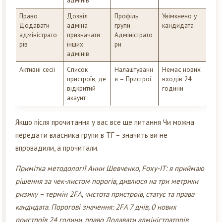
адмінів
Право
Дозвіл
Профіль
Увімкнено у
Додавати
адміна
групи –
кандидата
адміністрато
призначати
Адміністрато
рів
інших
ри
адмінів
Активні сесії
Список
Налаштуванн
Немає нових
пристроїв, де
я – Пристрої
входів 24
відкритий
години
акаунт
Якщо після прочитання у вас все ще питання Чи можна
передати власника групи в ТГ – значить ви не
впровадили, а прочитали.
Примітка методології Анни Шевченко, Foxy-IT: я приймаю
рішення за чек-листом порогів, дивлюся на три метрики
ризику – термін 2FA, чистота пристроїв, статус та права
кандидата. Порогові значення: 2FA 7 днів, 0 нових
пристроїв 24 години, право Додавати адміністраторів