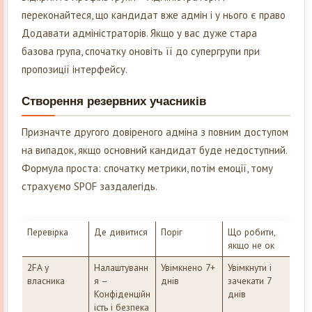
переконайтеся, що кандидат вже адмін і у нього є право
Додавати адміністраторів. Якщо у вас дуже стара
базова група, спочатку оновіть її до супергрупи при
пропозиції інтерфейсу.
Створення резервних учасників
Призначте другого довіреного адміна з повним доступом
на випадок, якщо основний кандидат буде недоступний.
Формула проста: спочатку метрики, потім емоції, тому
страхуємо SPOF заздалегідь.
Перевірка
Де дивитися
Поріг
Що робити,
якщо не ок
2FA у
Налаштуванн
Увімкнено 7+
Увімкнути і
власника
я –
днів
зачекати 7
Конфіденційн
днів
ість і безпека