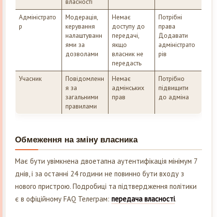
власності
Адміністрато
Модерація,
Немає
Потрібні
р
керування
доступу до
права
налаштуванн
передачі,
Додавати
ями за
якщо
адміністрато
дозволами
власник не
рів
передасть
Учасник
Повідомленн
Немає
Потрібно
я за
адмінських
підвищити
загальними
прав
до адміна
правилами
Обмеження на зміну власника
Має бути увімкнена двоетапна аутентифікація мінімум 7
днів, і за останні 24 години не повинно бути входу з
нового пристрою. Подробиці та підтвердження політики
є в офіційному FAQ Телеграм:
передача власності
.