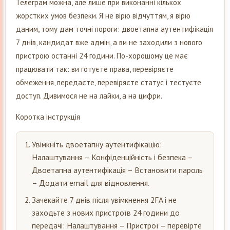
Телеграм можна, але лише при виконанні кількох
жорстких умов безпеки. Я не вірю відчуттям, я вірю
даним, тому дам точні пороги: двоетапна аутентифікація
7 днів, кандидат вже адмін, а ви не заходили з нового
пристрою останні 24 години. По-хорошому це має
працювати так: ви готуєте права, перевіряєте
обмеження, передаєте, перевіряєте статус і тестуєте
доступ. Дивимося не на лайки, а на цифри.
Коротка інструкція
Увімкніть двоетапну аутентифікацію:
Налаштування – Конфіденційність і безпека –
Двоетапна аутентифікація – Встановити пароль
– Додати email для відновлення.
Зачекайте 7 днів після увімкнення 2FA і не
заходьте з нових пристроїв 24 години до
передачі: Налаштування – Пристрої – перевірте