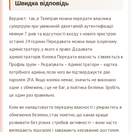
Швидка відповідь
Вердикт: так, в Телеграм можна передати власника
супергрупи при увімкненій двоетапній аутентифікації
мінімум 7 днів та відсутності входу з нового пристрою
останні 24 години. Передавати можна лише існуючому
адміністратору, у якого є право Додавати
адміністраторів. Кнопка Передати власність з’являється в
Профіль групи – Редагувати – Адміністратори – картка
потрібного адміна, після чого ви підтверджуєте дію
паролем 2FA. Якщо кнопки немає, значить не виконано
одне з обмежень, і це не баг, а політика безпеки. Зробіть
це один раз правильно.
Коли ви налаштовуєте передачу власності і упираєтесь в
обмеження безпеки, стає помітно, що канал краще
розвивати без різких стрибків активності – вони часто
виглядають підозріло і заважають керуванню доступом.