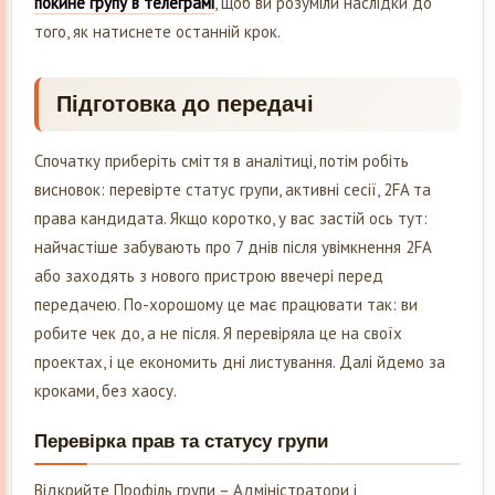
покине групу в телеграмі
, щоб ви розуміли наслідки до
того, як натиснете останній крок.
Підготовка до передачі
Спочатку приберіть сміття в аналітиці, потім робіть
висновок: перевірте статус групи, активні сесії, 2FA та
права кандидата. Якщо коротко, у вас застій ось тут:
найчастіше забувають про 7 днів після увімкнення 2FA
або заходять з нового пристрою ввечері перед
передачею. По-хорошому це має працювати так: ви
робите чек до, а не після. Я перевіряла це на своїх
проектах, і це економить дні листування. Далі йдемо за
кроками, без хаосу.
Перевірка прав та статусу групи
Відкрийте Профіль групи – Адміністратори і