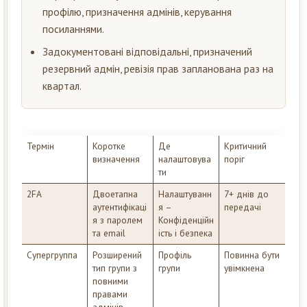
профілю, призначення адмінів, керування
посиланнями.
Задокументовані відповідальні, призначений
резервний адмін, ревізія прав запланована раз на
квартал.
Термін
Коротке
Де
Критичний
визначення
налаштовува
поріг
ти
2FA
Двоетапна
Налаштуванн
7+ днів до
аутентифікаці
я –
передачі
я з паролем
Конфіденційн
та email
ість і безпека
Супергруппа
Розширений
Профіль
Повинна бути
тип групи з
групи
увімкнена
повними
правами