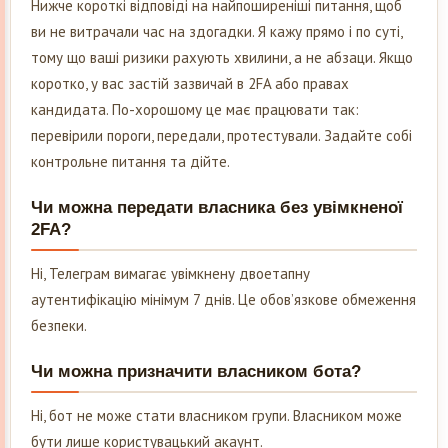
Нижче короткі відповіді на найпоширеніші питання, щоб
ви не витрачали час на здогадки. Я кажу прямо і по суті,
тому що ваші ризики рахують хвилини, а не абзаци. Якщо
коротко, у вас застій зазвичай в 2FA або правах
кандидата. По-хорошому це має працювати так:
перевірили пороги, передали, протестували. Задайте собі
контрольне питання та дійте.
Чи можна передати власника без увімкненої
2FA?
Ні, Телеграм вимагає увімкнену двоетапну
аутентифікацію мінімум 7 днів. Це обов’язкове обмеження
безпеки.
Чи можна призначити власником бота?
Ні, бот не може стати власником групи. Власником може
бути лише користувацький акаунт.