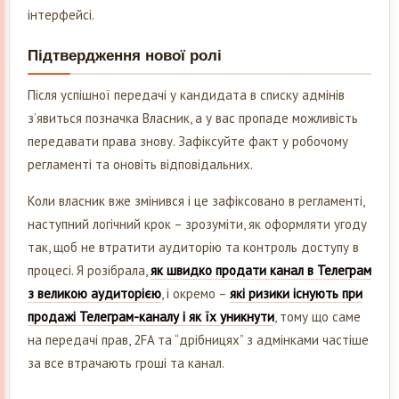
інтерфейсі.
Підтвердження нової ролі
Після успішної передачі у кандидата в списку адмінів
з’явиться позначка Власник, а у вас пропаде можливість
передавати права знову. Зафіксуйте факт у робочому
регламенті та оновіть відповідальних.
Коли власник вже змінився і це зафіксовано в регламенті,
наступний логічний крок – зрозуміти, як оформляти угоду
так, щоб не втратити аудиторію та контроль доступу в
процесі. Я розібрала,
як швидко продати канал в Телеграм
з великою аудиторією
, і окремо –
які ризики існують при
продажі Телеграм-каналу і як їх уникнути
, тому що саме
на передачі прав, 2FA та “дрібницях” з адмінками частіше
за все втрачають гроші та канал.