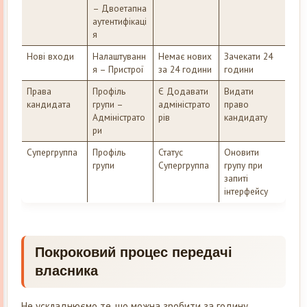
– Двоетапна
аутентифікаці
я
Нові входи
Налаштуванн
Немає нових
Зачекати 24
я – Пристрої
за 24 години
години
Права
Профіль
Є Додавати
Видати
кандидата
групи –
адміністрато
право
Адміністрато
рів
кандидату
ри
Супергруппа
Профіль
Статус
Оновити
групи
Супергруппа
групу при
запиті
інтерфейсу
Покроковий процес передачі
власника
Не ускладнюємо те, що можна зробити за годину.