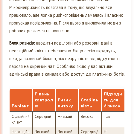
Мікронеприжність полягала в тому, що візуально все
працювало, але логіка push-сповіщень ламалась, і власник
пропускав повідомлення. Після цього я виключила моди з
робочих регламентів повністю.
Блок ризиків:
вводити код, логін або резервні дані в
неофіційний клієнт небезпечно. Якщо сесію вкрадуть,
шкода зазвичай більша, ніж незручність від відсутності
пароля на окремий чат. Особливо якщо у вас активні
адмінські права в каналах або доступ до платіжних ботів.
Рівень
Підходи
контрол
Ризик
Стабіль
ть для
Варіант
ю
витоку
ність
бізнесу
Офіційний
Середній
Низький
Висока
Так
клієнт
Неофіційн
Високий
Високий
Середня/
Ні