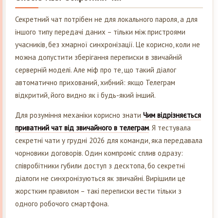
Секретний чат потрібен не для локального пароля, а для
іншого типу передачі даних – тільки між пристроями
учасників, без хмарної синхронізації. Це корисно, коли не
можна допустити зберігання переписки в звичайній
серверній моделі. Але міф про те, що такий діалог
автоматично прихований, хибний: якщо Телеграм
відкритий, його видно як і будь-який інший.
Для розуміння механіки корисно знати
Чим відрізняється
приватний чат від звичайного в телеграм
. Я тестувала
секретні чати у грудні 2026 для команди, яка передавала
чорновики договорів. Один компроміс сплив одразу:
співробітники губили доступ з десктопа, бо секретні
діалоги не синхронізуються як звичайні. Вирішили це
жорстким правилом – такі переписки вести тільки з
одного робочого смартфона.