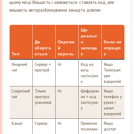
цьому місці більшість і зливаються: ставлять код, але
лишають авторазблокування занадто довгим.
Що
реальн
Де
Окреми
о
Коли не
зберіга
й
захища
спрацю
Тип
ється
пароль
є
є
Хмарний
Сервер +
Ні
Код на
Якщо
чат
пристрій
весь
Телеграм
застосуно
уже
к
відкритий
Секретний
Тільки
Ні
Шифруван
Якщо
чат
пристрої
ня + код
телефон у
учасників
застосунк
руках і
у
клієнт
відкритий
Канал
Сервер
Ні
Приватне
Якщо
посиланн
доступ