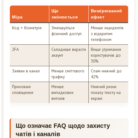
Що
Вимірюваний
Міра
змінюється
ефект
Код + біометрія
Зменшується
Менше інцидентів
фізичний доступ
з відкритим
телефоном
2FA
Складніше вкрасти
Вище утримання
акаунт
користувачів до
30%
Заявки в канал
Менше сміттєвого
Спам нижчий до
трафіку
42%
Приховані
Менше
Нижчий ризик
сповіщення
випадкових
показу тексту на
витоків
екрані
Що означає FAQ щодо захисту
чатів і каналів