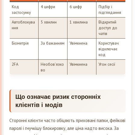
Код
4 цифри
6 цифр
Підбір і
застосунку
підглядання
Автоблокува
5 хвилин
1 хвилина
Відкритий
ння
доступ до
чатів
Біометрія
За бажанням
Увімкнена
Користувач
відключає
код
2FA
Необовʼязко
Увімкнена
Угон сесії
во
Що означає ризик сторонніх
клієнтів і модів
Сторонні клієнти часто обіцяють приховані папки, фейкові
паролі і гнучкішу блокировку, але ціна надто висока. За