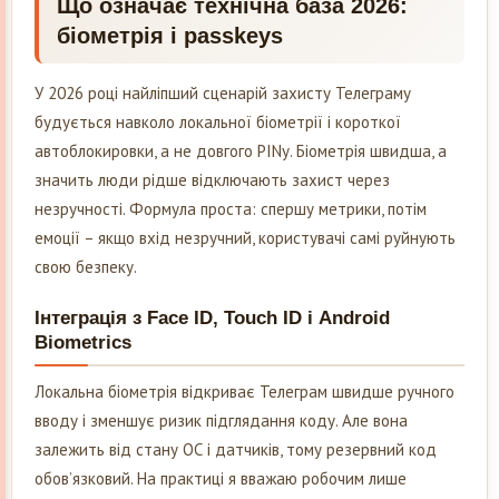
Що означає технічна база 2026:
біометрія і passkeys
У 2026 році найліпший сценарій захисту Телеграму
будується навколо локальної біометрії і короткої
автоблокировки, а не довгого PINу. Біометрія швидша, а
значить люди рідше відключають захист через
незручності. Формула проста: спершу метрики, потім
емоції – якщо вхід незручний, користувачі самі руйнують
свою безпеку.
Інтеграція з Face ID, Touch ID і Android
Biometrics
Локальна біометрія відкриває Телеграм швидше ручного
вводу і зменшує ризик підглядання коду. Але вона
залежить від стану ОС і датчиків, тому резервний код
обовʼязковий. На практиці я вважаю робочим лише