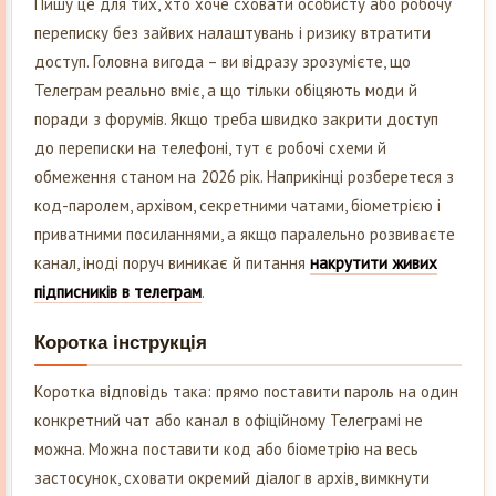
Пишу це для тих, хто хоче сховати особисту або робочу
переписку без зайвих налаштувань і ризику втратити
доступ. Головна вигода – ви відразу зрозумієте, що
Телеграм реально вміє, а що тільки обіцяють моди й
поради з форумів. Якщо треба швидко закрити доступ
до переписки на телефоні, тут є робочі схеми й
обмеження станом на 2026 рік. Наприкінці розберетеся з
код-паролем, архівом, секретними чатами, біометрією і
приватними посиланнями, а якщо паралельно розвиваєте
канал, іноді поруч виникає й питання
накрутити живих
підписників в телеграм
.
Коротка інструкція
Коротка відповідь така: прямо поставити пароль на один
конкретний чат або канал в офіційному Телеграмі не
можна. Можна поставити код або біометрію на весь
застосунок, сховати окремий діалог в архів, вимкнути