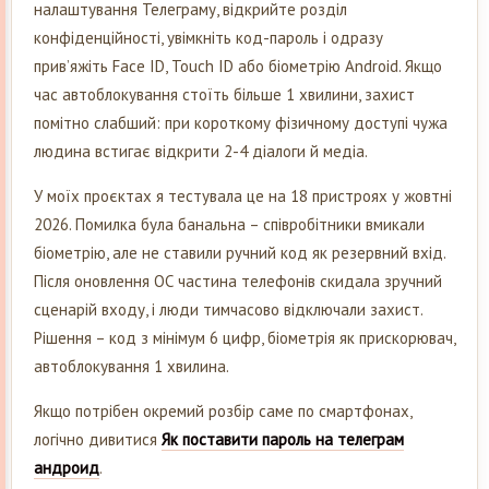
налаштування Телеграму, відкрийте розділ
конфіденційності, увімкніть код-пароль і одразу
привʼяжіть Face ID, Touch ID або біометрію Android. Якщо
час автоблокування стоїть більше 1 хвилини, захист
помітно слабший: при короткому фізичному доступі чужа
людина встигає відкрити 2-4 діалоги й медіа.
У моїх проєктах я тестувала це на 18 пристроях у жовтні
2026. Помилка була банальна – співробітники вмикали
біометрію, але не ставили ручний код як резервний вхід.
Після оновлення ОС частина телефонів скидала зручний
сценарій входу, і люди тимчасово відключали захист.
Рішення – код з мінімум 6 цифр, біометрія як прискорювач,
автоблокування 1 хвилина.
Якщо потрібен окремий розбір саме по смартфонах,
логічно дивитися
Як поставити пароль на телеграм
андроид
.