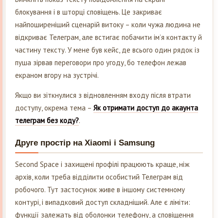
блокування і в шторці сповіщень. Це закриває
найпоширеніший сценарій витоку – коли чужа людина не
відкриває Телеграм, але встигає побачити імʼя контакту й
частину тексту. У мене був кейс, де всього один рядок із
пуша зірвав переговори про угоду, бо телефон лежав
екраном вгору на зустрічі.
Якщо ви зіткнулися з відновленням входу після втрати
доступу, окрема тема –
Як отримати доступ до акаунта
телеграм без коду?
.
Друге простір на Xiaomi і Samsung
Second Space і захищені профілі працюють краще, ніж
архів, коли треба відділити особистий Телеграм від
робочого. Тут застосунок живе в іншому системному
контурі, і випадковий доступ складніший. Але є ліміти:
функції залежать від оболонки телефону, а сповіщення