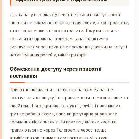
Для каналу пароль як у сейфі не ставиться. Тут логіка
інша: ви не закриваєте канал після входу, а контролюєте,
хто взагалі може в нього потрапити. Тому питання “як
поставити пароль на Телеграм канал” фактично
вирішується через приватне посилання, заявки на вступ і
налаштування ролей адміністраторів.
Обмеження доступу через приватні
посилання
Приватне посилання – це фільтр на вхід. Канал не
показується в пошуку, і потрапити в нього можна лише за
інвайтом. Для закритих продуктів, клубів і навчальних
груп це робоча схема, якщо ви регулярно оновлюєте
посилання після витоків. На практиці витоки частіше
трапляються не через Телеграм, а через те, що
адміністратор тримає ту ж посилання місяцями.