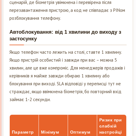
сценарій, де біометрія увімкнена і перевірена після
перезавантаження пристрою, а код не співпадає з PINом
розблокування телефону.
Автоблокування: від 1 хвилини до виходу з
застосунку
Якщо телефон часто лежить на столі, ставте 1 хвилину.
Якщо пристрій особистий і завжди при вас – можна 5
хвилин, але це вже компроміс. Для менеджерів продажів і
керівників я майже завжди обираю 1 хвилину або
блокування при виході. SLA відповіді у переписці тут не
страждає, якщо ввімкнена біометрія, бо повторний вхід
займає 1-2 секунди.
Ризик при
слабкій
Параметр
Мінімум
Оптимум
настройці