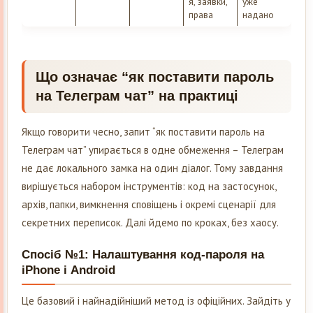
я, заявки,
уже
права
надано
Що означає “як поставити пароль
на Телеграм чат” на практиці
Якщо говорити чесно, запит “як поставити пароль на
Телеграм чат” упирається в одне обмеження – Телеграм
не дає локального замка на один діалог. Тому завдання
вирішується набором інструментів: код на застосунок,
архів, папки, вимкнення сповіщень і окремі сценарії для
секретних переписок. Далі йдемо по кроках, без хаосу.
Спосіб №1: Налаштування код-пароля на
iPhone і Android
Це базовий і найнадійніший метод із офіційних. Зайдіть у