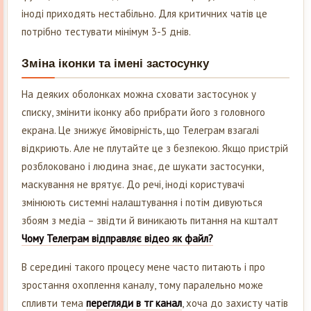
іноді приходять нестабільно. Для критичних чатів це
потрібно тестувати мінімум 3-5 днів.
Зміна іконки та імені застосунку
На деяких оболонках можна сховати застосунок у
списку, змінити іконку або прибрати його з головного
екрана. Це знижує ймовірність, що Телеграм взагалі
відкриють. Але не плутайте це з безпекою. Якщо пристрій
розблоковано і людина знає, де шукати застосунки,
маскування не врятує. До речі, іноді користувачі
змінюють системні налаштування і потім дивуються
збоям з медіа – звідти й виникають питання на кшталт
Чому Телеграм відправляє відео як файл?
В середині такого процесу мене часто питають і про
зростання охоплення каналу, тому паралельно може
спливти тема
перегляди в тг канал
, хоча до захисту чатів