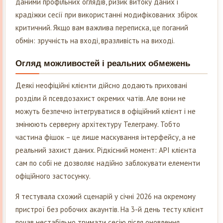
даними профільних оглядів, ризик витоку даних і
крадіжки сесії при використанні модифікованих збірок
критичний. Якщо вам важлива переписка, це поганий
обмін: зручність на вході, вразливість на виході.
Огляд можливостей і реальних обмежень
Деякі неофіційні клієнти дійсно додають приховані
розділи й псевдозахист окремих чатів. Але вони не
можуть безпечно інтегруватися в офіційний клієнт і не
змінюють серверну архітектуру Телеграму. Тобто
частина фішок – це лише маскування інтерфейсу, а не
реальний захист даних. Рідкісний момент: API клієнта
сам по собі не дозволяє надійно заблокувати елементи
офіційного застосунку.
Я тестувала схожий сценарій у січні 2026 на окремому
пристрої без робочих акаунтів. На 3-й день тесту клієнт
почав нестабільно тримати сесію після оновлення.