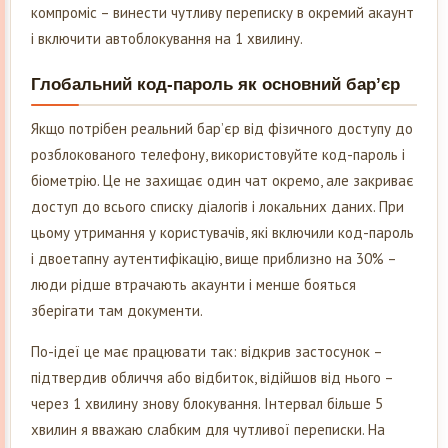
компроміс – винести чутливу переписку в окремий акаунт
і включити автоблокування на 1 хвилину.
Глобальний код-пароль як основний барʼєр
Якщо потрібен реальний барʼєр від фізичного доступу до
розблокованого телефону, використовуйте код-пароль і
біометрію. Це не захищає один чат окремо, але закриває
доступ до всього списку діалогів і локальних даних. При
цьому утримання у користувачів, які включили код-пароль
і двоетапну аутентифікацію, вищe приблизно на 30% –
люди рідше втрачають акаунти і менше бояться
зберігати там документи.
По-ідеї це має працювати так: відкрив застосунок –
підтвердив обличчя або відбиток, відійшов від нього –
через 1 хвилину знову блокування. Інтервал більше 5
хвилин я вважаю слабким для чутливої переписки. На