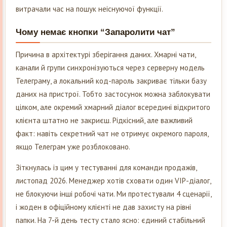
витрачали час на пошук неіснуючої функції.
Чому немає кнопки “Запаролити чат”
Причина в архітектурі зберігання даних. Хмарні чати,
канали й групи синхронізуються через серверну модель
Телеграму, а локальний код-пароль закриває тільки базу
даних на пристрої. Тобто застосунок можна заблокувати
цілком, але окремий хмарний діалог всередині відкритого
клієнта штатно не закриєш. Рідкісний, але важливий
факт: навіть секретний чат не отримує окремого пароля,
якщо Телеграм уже розблоковано.
Зіткнулась із цим у тестуванні для команди продажів,
листопад 2026. Менеджер хотів сховати один VIP-діалог,
не блокуючи інші робочі чати. Ми протестували 4 сценарії,
і жоден в офіційному клієнті не дав захисту на рівні
папки. На 7-й день тесту стало ясно: єдиний стабільний