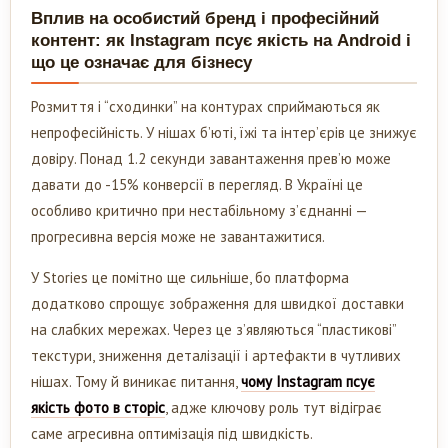
Вплив на особистий бренд і професійний
контент: як Instagram псує якість на Android і
що це означає для бізнесу
Розмиття і “сходинки” на контурах сприймаються як
непрофесійність. У нішах б’юті, їжі та інтер’єрів це знижує
довіру. Понад 1.2 секунди завантаження прев’ю може
давати до -15% конверсії в перегляд. В Україні це
особливо критично при нестабільному з’єднанні —
прогресивна версія може не завантажитися.
У Stories це помітно ще сильніше, бо платформа
додатково спрощує зображення для швидкої доставки
на слабких мережах. Через це з’являються “пластикові”
текстури, зниження деталізації і артефакти в чутливих
нішах. Тому й виникає питання,
чому Instagram псує
якість фото в сторіс
, адже ключову роль тут відіграє
саме агресивна оптимізація під швидкість.