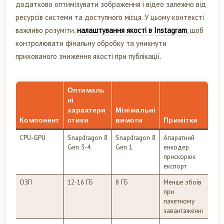
додатково оптимізувати зображення і відео залежно від
ресурсів системи та доступного місця. У цьому контексті
важливо розуміти,
налаштування якості в Inst
a
gram
, щоб
контролювати фінальну обробку та уникнути
прихованого зниження якості при публікації.
Оптималь
ні
характери
Мінімальні
Компонент
стики
вимоги
Примітки
CPU-GPU
Snapdragon 8
Snapdragon 8
Апаратний
Gen 3-4
Gen 1
енкодер
прискорює
експорт
ОЗП
12-16 ГБ
8 ГБ
Менше збоїв
при
пакетному
завантаженні