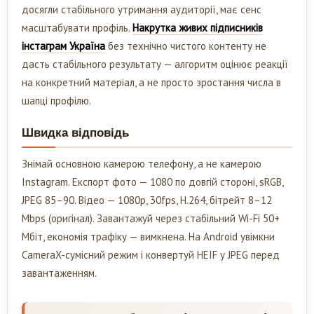
досягли стабільного утримання аудиторії, має сенс
масштабувати профіль.
Накрутка живих підписників
інстаграм Україна
без технічно чистого контенту не
дасть стабільного результату — алгоритм оцінює реакції
на конкретний матеріал, а не просто зростання числа в
шапці профілю.
Швидка відповідь
Знімай основною камерою телефону, а не камерою
Instagram. Експорт фото — 1080 по довгій стороні, sRGB,
JPEG 85–90. Відео — 1080p, 30fps, H.264, бітрейт 8–12
Mbps (оригінал). Завантажуй через стабільний Wi-Fi 50+
Мбіт, економія трафіку — вимкнена. На Android увімкни
CameraX-сумісний режим і конвертуй HEIF у JPEG перед
завантаженням.