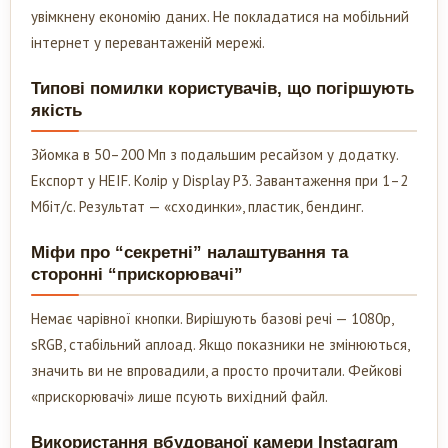
увімкнену економію даних. Не покладатися на мобільний
інтернет у перевантаженій мережі.
Типові помилки користувачів, що погіршують
якість
Зйомка в 50–200 Мп з подальшим ресайзом у додатку.
Експорт у HEIF. Колір у Display P3. Завантаження при 1–2
Мбіт/с. Результат — «сходинки», пластик, бендинг.
Міфи про “секретні” налаштування та
сторонні “прискорювачі”
Немає чарівної кнопки. Вирішують базові речі — 1080p,
sRGB, стабільний аплоад. Якщо показники не змінюються,
значить ви не впровадили, а просто прочитали. Фейкові
«прискорювачі» лише псують вихідний файл.
Використання вбудованої камери Instagram