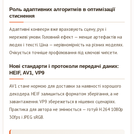
Роль адаптивних алгоритмів в оптимізації
стиснення
Адаптивні конвеєри вже враховують сцену, рух і
мережеві умови. Головний ефект — менше артефактів на
людях і тексті. Ціна — нерівномірність на різних моделях.
Очікується точніше профілювання під ключові чипсети.
Нові стандарти і протоколи передачі даних:
HEIF, AV1, VP9
AV1 стане нормою для доставки за наявності хорошого
декодера. HEIF залишиться форматом зберігання, а не
завантаження. VP9 збережеться в нішевих сценаріях.
Практика для автора не змінюється — готуй H.264 1080p
30fps і JPEG sRGB.