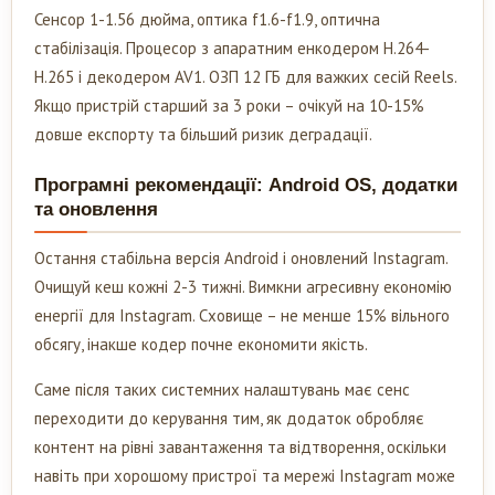
Сенсор 1-1.56 дюйма, оптика f1.6-f1.9, оптична
стабілізація. Процесор з апаратним енкодером H.264-
H.265 і декодером AV1. ОЗП 12 ГБ для важких сесій Reels.
Якщо пристрій старший за 3 роки – очікуй на 10-15%
довше експорту та більший ризик деградації.
Програмні рекомендації: Android OS, додатки
та оновлення
Остання стабільна версія Android і оновлений Instagram.
Очищуй кеш кожні 2-3 тижні. Вимкни агресивну економію
енергії для Instagram. Сховище – не менше 15% вільного
обсягу, інакше кодер почне економити якість.
Саме після таких системних налаштувань має сенс
переходити до керування тим, як додаток обробляє
контент на рівні завантаження та відтворення, оскільки
навіть при хорошому пристрої та мережі Instagram може