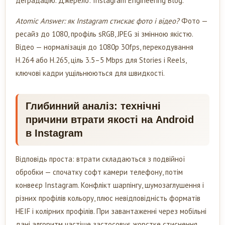
деградацію. Джерело: Instagram Engineering Blog.
Atomic Answer: як Instagram стискає фото і відео?
Фото —
ресайз до 1080, профіль sRGB, JPEG зі змінною якістю.
Відео — нормалізація до 1080p 30fps, перекодування
H.264 або H.265, ціль 3.5–5 Mbps для Stories і Reels,
ключові кадри ущільнюються для швидкості.
Глибинний аналіз: технічні
причини втрати якості на Android
в Instagram
Відповідь проста: втрати складаються з подвійної
обробки — спочатку софт камери телефону, потім
конвеєр Instagram. Конфлікт шарпінгу, шумозаглушення і
різних профілів кольору, плюс невідповідність форматів
HEIF і колірних профілів. При завантаженні через мобільні
дані алгоритм частіше застосовує жорстке стиснення.