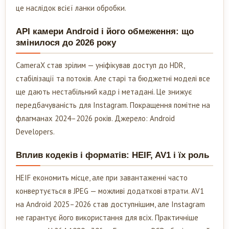
це наслідок всієї ланки обробки.
API камери Android і його обмеження: що
змінилося до 2026 року
CameraX став зрілим — уніфікував доступ до HDR,
стабілізації та потоків. Але старі та бюджетні моделі все
ще дають нестабільний кадр і метадані. Це знижує
передбачуваність для Instagram. Покращення помітне на
флагманах 2024–2026 років. Джерело: Android
Developers.
Вплив кодеків і форматів: HEIF, AV1 і їх роль
HEIF економить місце, але при завантаженні часто
конвертується в JPEG — можливі додаткові втрати. AV1
на Android 2025–2026 став доступнішим, але Instagram
не гарантує його використання для всіх. Практичніше