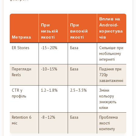
Вплив на
При
При
Android-
низькій
високій
користува
Метрика
якості
якості
чів
ER Stories
-15–20%
База
Сильніше при
мобільному
інтернеті
Перегляди
-10–15%
База
Падіння при
Reels
720p
завантаженні
CTR у
1.2–1.8%
2.5–3.5%
Зміни
профіль
кольору
знижують
кліки
Retention 6
-8–12%
База
Проблема
міс
якості
контенту