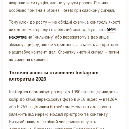
покращили ситуацію, але не усунули розрив. Різниця
особливо помітна в Stories і Reels при слабкому сигналі.
Тому ключ до росту — не обхідні схеми, а контроль якості
вихідного матеріалу і стабільний аплоад. Будь-яка
SMM
накрутка
на “мильному” або пережатому відео лише
збільшує цифру, але не утримання, а значить алгоритм не
масштабує контент далі. Спочатку чистий сигнал — потім
підсилення охоплень.
Технічні аспекти стиснення Instagram:
алгоритми 2026
Instagram нормалізує розмір до 1080 пікселів, приводить
колір до sRGB, перекодовує фото в JPEG, відео — в H.264
або H.265 із цільовим бітрейтом. Механіка адаптивна —
залежить від мережі, моделі пристрою та контенту.
Низький аплоад і слабкий чип пришвидшують