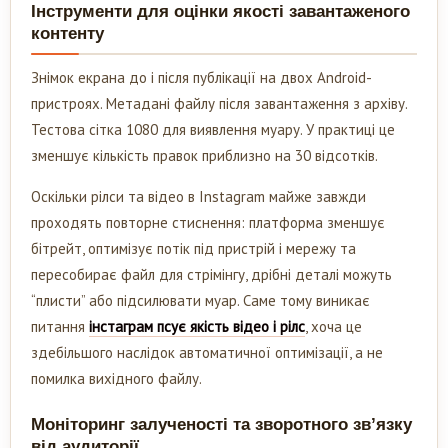
Інструменти для оцінки якості завантаженого
контенту
Знімок екрана до і після публікації на двох Android-
пристроях. Метадані файлу після завантаження з архіву.
Тестова сітка 1080 для виявлення муару. У практиці це
зменшує кількість правок приблизно на 30 відсотків.
Оскільки рілси та відео в Instagram майже завжди
проходять повторне стиснення: платформа зменшує
бітрейт, оптимізує потік під пристрій і мережу та
пересобирає файл для стрімінгу, дрібні деталі можуть
“плисти” або підсилювати муар. Саме тому виникає
питання
інстаграм псує якість відео і рілс
, хоча це
здебільшого наслідок автоматичної оптимізації, а не
помилка вихідного файлу.
Моніторинг залученості та зворотного зв’язку
від аудиторії