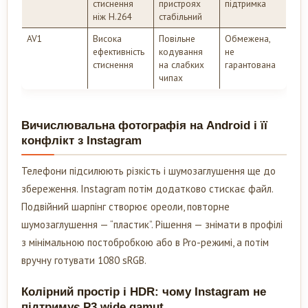
стиснення
пристроях
підтримка
ніж H.264
стабільний
AV1
Висока
Повільне
Обмежена,
ефективність
кодування
не
стиснення
на слабких
гарантована
чипах
Вичислювальна фотографія на Android і її
конфлікт з Instagram
Телефони підсилюють різкість і шумозаглушення ще до
збереження. Instagram потім додатково стискає файл.
Подвійний шарпінг створює ореоли, повторне
шумозаглушення — “пластик”. Рішення — знімати в профілі
з мінімальною постобробкою або в Pro-режимі, а потім
вручну готувати 1080 sRGB.
Колірний простір і HDR: чому Instagram не
підтримує P3 wide gamut