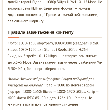
довгій стороні. Відео — 1080p 30fps H.264 10–12 Mbps. Не
використовуй HEIF як фінальний формат — можливі
додаткові конвертації. Пресети тримай нейтральними,
без сильного шарпінгу.
Правила завантаження контенту
Фото: 1080×1350 (портрет), 1080×1080 (квадрат), sRGB.
Відео: 1080×1920 для Stories і Reels, 30fps, H.264.
Вихідний бітрейт 10–12 Mbps — Instagram сам знизить
до 3.5–5 Mbps. Завантаження тільки через стабільний Wi-
Fi 50+ Мбіт, без енергозбереження.
Atomic Answer: які розміри фото і відео найкращі для
Instagram на Android?
Фото — 1080 по довгій стороні
(портрет 1080×1350). Відео — 1080×1920, 30fps. Колір —
sRGB. Фото JPEG 85–90, відео H.264 10–12 Mbps. Це
мінімізує втрати при повторному стисненні.