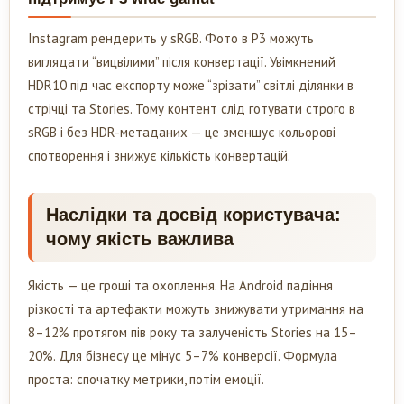
Instagram рендерить у sRGB. Фото в P3 можуть
виглядати “вицвілими” після конвертації. Увімкнений
HDR10 під час експорту може “зрізати” світлі ділянки в
стрічці та Stories. Тому контент слід готувати строго в
sRGB і без HDR-метаданих — це зменшує кольорові
спотворення і знижує кількість конвертацій.
Наслідки та досвід користувача:
чому якість важлива
Якість — це гроші та охоплення. На Android падіння
різкості та артефакти можуть знижувати утримання на
8–12% протягом пів року та залученість Stories на 15–
20%. Для бізнесу це мінус 5–7% конверсії. Формула
проста: спочатку метрики, потім емоції.