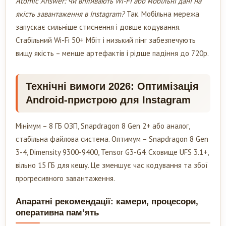
Atomic Answer: Чи впливають Wi-Fi або мобільні дані на
якість завантаження в Instagram?
Так. Мобільна мережа
запускає сильніше стиснення і довше кодування.
Стабільний Wi-Fi 50+ Мбіт і низький пінг забезпечують
вищу якість – менше артефактів і рідше падіння до 720p.
Технічні вимоги 2026: Оптимізація
Android-пристрою для Instagram
Мінімум – 8 ГБ ОЗП, Snapdragon 8 Gen 2+ або аналог,
стабільна файлова система. Оптимум – Snapdragon 8 Gen
3-4, Dimensity 9300-9400, Tensor G3-G4. Сховище UFS 3.1+,
вільно 15 ГБ для кешу. Це зменшує час кодування та збої
прогресивного завантаження.
Апаратні рекомендації: камери, процесори,
оперативна пам’ять