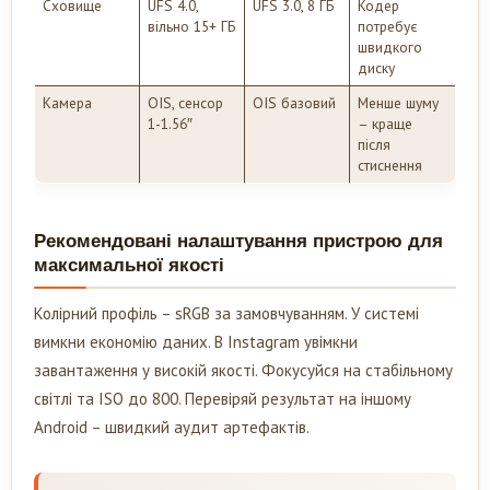
Сховище
UFS 4.0,
UFS 3.0, 8 ГБ
Кодер
вільно 15+ ГБ
потребує
швидкого
диску
Камера
OIS, сенсор
OIS базовий
Менше шуму
1-1.56″
– краще
після
стиснення
Рекомендовані налаштування пристрою для
максимальної якості
Колірний профіль – sRGB за замовчуванням. У системі
вимкни економію даних. В Instagram увімкни
завантаження у високій якості. Фокусуйся на стабільному
світлі та ISO до 800. Перевіряй результат на іншому
Android – швидкий аудит артефактів.