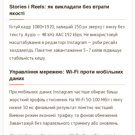
Stories і Reels: як викладати без втрати
якості
Готуй кадр 1080×1920, залишай 250 px зверху і знизу без
тексту. Аудіо — 48 kHz AAC 192 kbps. Не використовуй
масштабування в редакторі Instagram — роби ресайз
заздалегідь. Пакетне завантаження 5–7 кліпів підвищує
стабільність кешу.
Управління мережею: Wi-Fi проти мобільних
даних
При мобільних даних Instagram частіше обирає більш
жорсткий профіль стиснення. На Wi-Fi 50-100 Мбіт і пінгу
нижче 30 мс фінальний результат помітно чистіший.
Вимкни режим економії трафіку та фонові обмеження.
Завантажуй без паралельного стримінгу або оновлень.