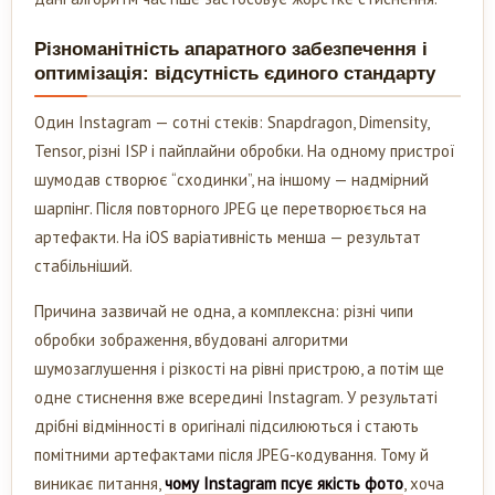
Різноманітність апаратного забезпечення і
оптимізація: відсутність єдиного стандарту
Один Instagram — сотні стеків: Snapdragon, Dimensity,
Tensor, різні ISP і пайплайни обробки. На одному пристрої
шумодав створює “сходинки”, на іншому — надмірний
шарпінг. Після повторного JPEG це перетворюється на
артефакти. На iOS варіативність менша — результат
стабільніший.
Причина зазвичай не одна, а комплексна: різні чипи
обробки зображення, вбудовані алгоритми
шумозаглушення і різкості на рівні пристрою, а потім ще
одне стиснення вже всередині Instagram. У результаті
дрібні відмінності в оригіналі підсилюються і стають
помітними артефактами після JPEG-кодування. Тому й
виникає питання,
чому Instagram псує якість фото
, хоча