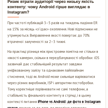
Ризик втрати аудиторії через низьку якість
контенту: чому Android гірше виглядає в
Instagram?
При частоті публікацій 3–5 разів на тиждень падіння ER
на 15% за місяць «з’їдає» охоплення. Нові підписники не
утримуються. Виправлення якості повертає до 70%
втраченої залученості за 2–3 тижні.
На практиці різниця між пристроями помітна не стільки в
«якості камери», скільки в передбачуваності обробки: iOS
зазвичай дає стабільніший результат завдяки
уніфікованому залізу та однаковим пайплайнам
стиснення, тоді як Android може сильніше варіюватися
через різних виробників, ISP і алгоритми постобробки.
Тому коректніше порівнювати не самі телефони, а
стабільність фінального контенту в стрічці, і в цьому
контексті питання
iPhone vs Android: де фото в Instagram
краще
зводиться до того, де простіше отримати