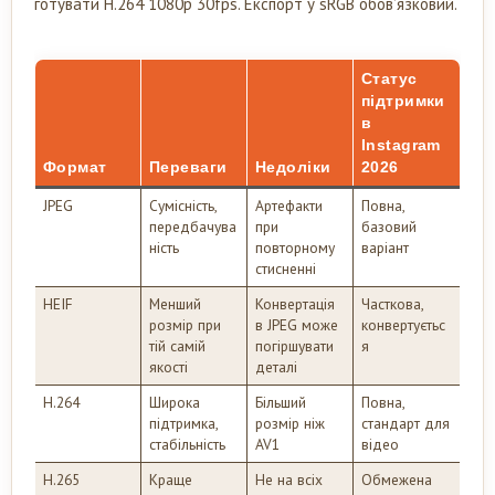
готувати H.264 1080p 30fps. Експорт у sRGB обов’язковий.
Статус
підтримки
в
Instagram
Формат
Переваги
Недоліки
2026
JPEG
Сумісність,
Артефакти
Повна,
передбачува
при
базовий
ність
повторному
варіант
стисненні
HEIF
Менший
Конвертація
Часткова,
розмір при
в JPEG може
конвертуєтьс
тій самій
погіршувати
я
якості
деталі
H.264
Широка
Більший
Повна,
підтримка,
розмір ніж
стандарт для
стабільність
AV1
відео
H.265
Краще
Не на всіх
Обмежена