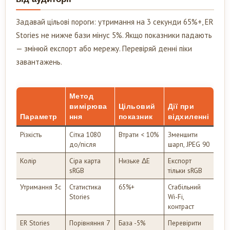
Задавай цільові пороги: утримання на 3 секунди 65%+, ER
Stories не нижче бази мінус 5%. Якщо показники падають
— змінюй експорт або мережу. Перевіряй денні піки
завантажень.
Метод
вимірюва
Цільовий
Дії при
Параметр
ння
показник
відхиленні
Різкість
Сітка 1080
Втрати < 10%
Зменшити
до/після
шарп, JPEG 90
Колір
Сіра карта
Низьке ΔE
Експорт
sRGB
тільки sRGB
Утримання 3с
Статистика
65%+
Стабільний
Stories
Wi-Fi,
контраст
ER Stories
Порівняння 7
База -5%
Перевірити