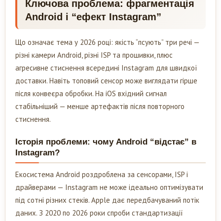
Ключова проблема: фрагментація
Android і “ефект Instagram”
Що означає тема у 2026 році: якість “псують” три речі —
різні камери Android, різні ISP та прошивки, плюс
агресивне стиснення всередині Instagram для швидкої
доставки. Навіть топовий сенсор може виглядати гірше
після конвеєра обробки. На iOS вхідний сигнал
стабільніший — менше артефактів після повторного
стиснення.
Історія проблеми: чому Android “відстає” в
Instagram?
Екосистема Android роздроблена за сенсорами, ISP і
драйверами — Instagram не може ідеально оптимізувати
під сотні різних стеків. Apple дає передбачуваний потік
даних. З 2020 по 2026 роки спроби стандартизації