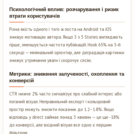
Психологічний вплив: розчарування і ризик
втрати користувачів
Різна якість одного і того ж поста на Android та iOS
знижує мотивацію автора. Якщо 3 з 5 Stories виглядають
гірше, зменшується частота публікацій. Hook 65% на 3-й
секунді — мінімальний орієнтир, але деградація картинки
знижує утримання уваги і скорочує сесію.
Метрики: зниження залученості, охоплення та
конверсій
CTR нижче 2% часто сигналізує про слабкий інтерес або
поганий візуал. Неправильний експорт і кольоровий
простір можуть знизити показник до 1.2–1.8%. Якщо
відповідь у direct займає понад 5 хвилин — це ще -18%
до конверсії, але вхідний візуал все одно є першим
фільтром.