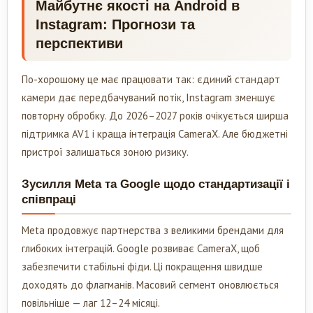
Майбутнє якості на Android в
Instagram: Прогнози та
перспективи
По-хорошому це має працювати так: єдиний стандарт
камери дає передбачуваний потік, Instagram зменшує
повторну обробку. До 2026–2027 років очікується ширша
підтримка AV1 і краща інтеграція CameraX. Але бюджетні
пристрої залишаться зоною ризику.
Зусилля Meta та Google щодо стандартизації і
співпраці
Meta продовжує партнерства з великими брендами для
глибоких інтеграцій. Google розвиває CameraX, щоб
забезпечити стабільні фіди. Ці покращення швидше
доходять до флагманів. Масовий сегмент оновлюється
повільніше — лаг 12–24 місяці.