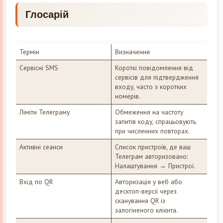
Глосарій
Термін
Визначення
Сервісні SMS
Короткі повідомлення від
сервісів для підтвердження
входу, часто з коротких
номерів.
Ліміти Телеграму
Обмеження на частоту
запитів коду, спрацьовують
при численних повторах.
Активні сеанси
Список пристроїв, де ваш
Телеграм авторизовано:
Налаштування → Пристрої.
Вхід по QR
Авторизація у веб або
десктоп-версії через
сканування QR із
залогіненого клієнта.