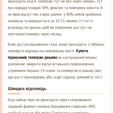
приходить код в Телеграм, тут не про «магії немає», тут
про маршрутизацію SMS, фільтри та поведінку клієнта. Я
не вірю відчуттям, я вірю даним: у 80% кейсів проблема
локальна та вирішується за 10-15 хвилин. У статті
розкладу по кроках, щоб ви повернули доступ і не
повторили помилку через місяць.
Коли доступ відновлено і код знову приходить стабільно,
перевірте воронку на невеликому пілоті:
Купити
підписників телеграм дешево
як контрольний імпульс
допоможе заміряти відгук вітального повідомлення,
утримання перших 24 годин та конверсію в цільову дію;
при рості приховувань або скарг одразу зупиняйте тест.
Швидка відповідь
Код найчастіше не приходить через неправильно
заданий формат номера, блокування сервісних SMS,
слабкий сигнал або ліміти Телеграму на повтори.