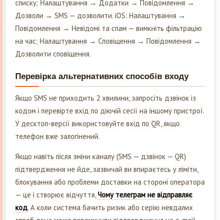
списку; Налаштування → Додатки → Повідомлення →
Дозволи → SMS — дозволити. iOS: Налаштування →
Повідомлення → Невідомі та спам — вимкніть фільтрацію
на час; Налаштування → Сповіщення → Повідомлення →
Дозволити сповіщення.
Перевірка альтернативних способів входу
Якщо SMS не приходить 2 хвилини, запросіть дзвінок із
кодом і перевірте вхід по діючій сесії на іншому пристрої.
У десктоп-версії використовуйте вхід по QR, якщо
телефон вже залогінений.
Якщо навіть після зміни каналу (SMS — дзвінок — QR)
підтвердження не йде, зазвичай ви впираєтесь у ліміти,
блокування або проблеми доставки на стороні оператора
— це і створює відчуття,
Чому телеграм не відправляє
код
. А коли система бачить ризик або серію невдалих