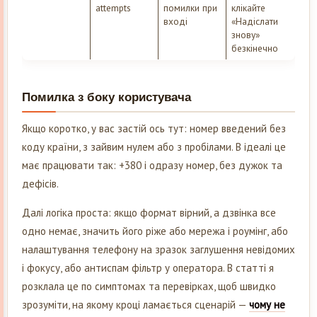
attempts
помилки при
клікайте
вході
«Надіслати
знову»
безкінечно
Помилка з боку користувача
Якщо коротко, у вас застій ось тут: номер введений без
коду країни, з зайвим нулем або з пробілами. В ідеалі це
має працювати так: +380 і одразу номер, без дужок та
дефісів.
Далі логіка проста: якщо формат вірний, а дзвінка все
одно немає, значить його ріже або мережа і роумінг, або
налаштування телефону на зразок заглушення невідомих
і фокусу, або антиспам фільтр у оператора. В статті я
розклала це по симптомах та перевірках, щоб швидко
зрозуміти, на якому кроці ламається сценарій —
чому не