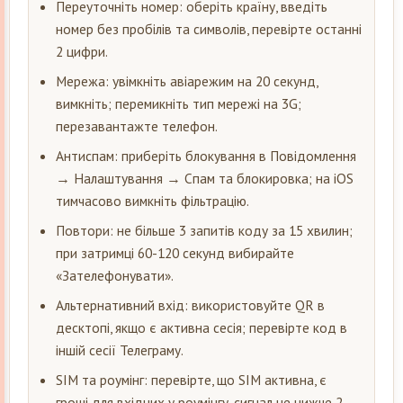
Переуточніть номер: оберіть країну, введіть
номер без пробілів та символів, перевірте останні
2 цифри.
Мережа: увімкніть авіарежим на 20 секунд,
вимкніть; перемикніть тип мережі на 3G;
перезавантажте телефон.
Антиспам: приберіть блокування в Повідомлення
→ Налаштування → Спам та блокировка; на iOS
тимчасово вимкніть фільтрацію.
Повтори: не більше 3 запитів коду за 15 хвилин;
при затримці 60-120 секунд вибирайте
«Зателефонувати».
Альтернативний вхід: використовуйте QR в
десктопі, якщо є активна сесія; перевірте код в
іншій сесії Телеграму.
SIM та роумінг: перевірте, що SIM активна, є
гроші для вхідних у роумінгу, сигнал не нижче 2