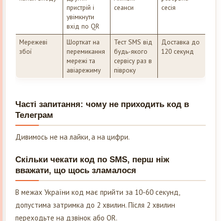
пристрій і
сеанси
сесія
увімкнути
вхід по QR
Мережеві
Шорткат на
Тест SMS від
Доставка до
збої
перемикання
будь-якого
120 секунд
мережі та
сервісу раз в
авіарежиму
півроку
Часті запитання: чому не приходить код в
Телеграм
Дивимось не на лайки, а на цифри.
Скільки чекати код по SMS, перш ніж
вважати, що щось зламалося
В межах України код має прийти за 10-60 секунд,
допустима затримка до 2 хвилин. Після 2 хвилин
переходьте на дзвінок або QR.