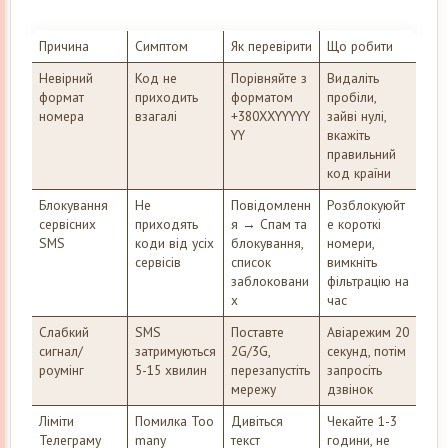
Причина
Симптом
Як перевірити
Що робити
Невірний
Код не
Порівняйте з
Видаліть
формат
приходить
форматом
пробіли,
номера
взагалі
+380XXYYYYY
зайві нулі,
YY
вкажіть
правильний
код країни
Блокування
Не
Повідомленн
Розблокуюйт
сервісних
приходять
я → Спам та
е короткі
SMS
коди від усіх
блокування,
номери,
сервісів
список
вимкніть
заблоковани
фільтрацію на
х
час
Слабкий
SMS
Поставте
Авіарежим 20
сигнал/
затримуються
2G/3G,
секунд, потім
роумінг
5-15 хвилин
перезапустіть
запросіть
мережу
дзвінок
Ліміти
Помилка Too
Дивіться
Чекайте 1-3
Телеграму
many
текст
години, не