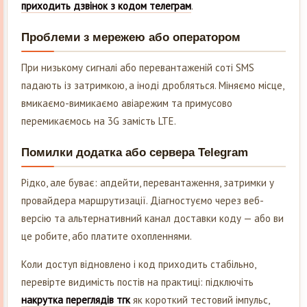
приходить дзвінок з кодом телеграм
.
Проблеми з мережею або оператором
При низькому сигналі або перевантаженій соті SMS
падають із затримкою, а іноді дробляться. Міняємо місце,
вмикаємо-вимикаємо авіарежим та примусово
перемикаємось на 3G замість LTE.
Помилки додатка або сервера Telegram
Рідко, але буває: апдейти, перевантаження, затримки у
провайдера маршрутизації. Діагностуємо через веб-
версію та альтернативний канал доставки коду — або ви
це робите, або платите охопленнями.
Коли доступ відновлено і код приходить стабільно,
перевірте видимість постів на практиці: підключіть
накрутка переглядів тгк
як короткий тестовий імпульс,