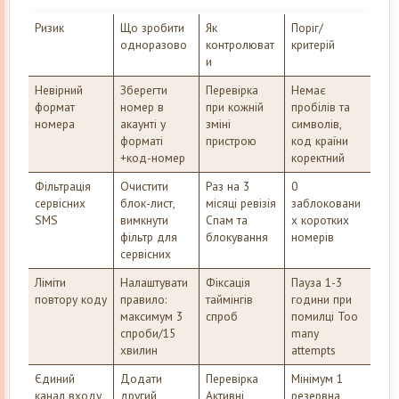
Ризик
Що зробити
Як
Поріг/
одноразово
контролюват
критерій
и
Невірний
Зберегти
Перевірка
Немає
формат
номер в
при кожній
пробілів та
номера
акаунті у
зміні
символів,
форматі
пристрою
код країни
+код-номер
коректний
Фільтрація
Очистити
Раз на 3
0
сервісних
блок-лист,
місяці ревізія
заблоковани
SMS
вимкнути
Спам та
х коротких
фільтр для
блокування
номерів
сервісних
Ліміти
Налаштувати
Фіксація
Пауза 1-3
повтору коду
правило:
таймінгів
години при
максимум 3
спроб
помилці Too
спроби/15
many
хвилин
attempts
Єдиний
Додати
Перевірка
Мінімум 1
канал входу
другий
Активні
резервна