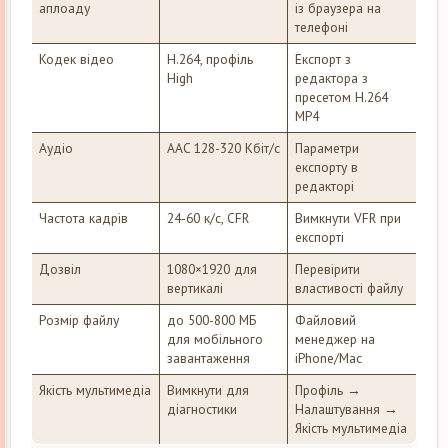
аплоаду
із браузера на
телефоні
Кодек відео
H.264, профіль
Експорт з
High
редактора з
пресетом H.264
MP4
Аудіо
AAC 128-320 Кбіт/с
Параметри
експорту в
редакторі
Частота кадрів
24-60 к/с, CFR
Вимкнути VFR при
експорті
Дозвіл
1080×1920 для
Перевірити
вертикалі
властивості файлу
Розмір файлу
до 500-800 МБ
Файловий
для мобільного
менеджер на
завантаження
iPhone/Mac
Якість мультимедіа
Вимкнути для
Профіль →
діагностики
Налаштування →
Якість мультимедіа