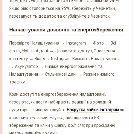
.mp4, без VFR, потім завантажте через стабільний Wi-Fi.
Якщо рілс стопориться на 95%, збережіть у Чернетки,
перезапустіть додаток та опублікуйте з Чернеток.
Налаштування дозволів та енергозбереження
Перевірте Налаштування → Instagram → Фото → Всі
фото, Мобільні дані → Дозволити доступ, Оновлення
контенту → Вкл для Instagram. Вимкніть Налаштування
→ Акумулятор → Низьке енергоспоживання та
Налаштування → Стільникові дані → Режим низького
трафіку.
Коли доступ та енергозбереження налаштовані,
перевірте, як пости набирають реакції на холодній
аудиторії – використовуйте
Накрутка лайків інстаграм
як
короткий тестовий імпульс, щоб порівняти ER,
збереження та кліки у шапку до/після; при просіданні
метрик зупиніть подачу.