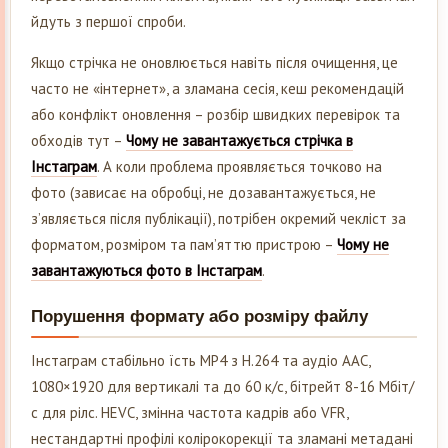
йдуть з першої спроби.
Якщо стрічка не оновлюється навіть після очищення, це
часто не «інтернет», а зламана сесія, кеш рекомендацій
або конфлікт оновлення – розбір швидких перевірок та
обходів тут –
Чому не завантажується стрічка в
Інстаграм
. А коли проблема проявляється точково на
фото (зависає на обробці, не дозавантажується, не
з’являється після публікації), потрібен окремий чекліст за
форматом, розміром та пам’яттю пристрою –
Чому не
завантажуються фото в Інстаграм
.
Порушення формату або розміру файлу
Інстаграм стабільно їсть MP4 з H.264 та аудіо AAC,
1080×1920 для вертикалі та до 60 к/с, бітрейт 8-16 Мбіт/
с для рілс. HEVC, змінна частота кадрів або VFR,
нестандартні профілі колірокорекції та зламані метадані