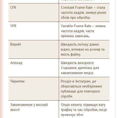
CFR
Constant Frame Rate – стала
частота кадрів, знижує ризик
збоїв при обробці.
VFR
Variable Frame Rate – змінна
частота кадрів, часта
причина зависань.
Бітрейт
Швидкість потоку даних
відео, впливає на розмір та
якість файлу.
Аплоад
Швидкість вихідного
з’єднання, критична для
завантаження медіа.
Чернетки
Розділ в Інстаграм, де
зберігаються незбережені
публікації для повторної
спроби.
Завантаження у високій
Опція клієнта, підвищує вагу
якості
трафіку та час обробки, іноді
провокує збої.