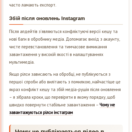
часто ламають експорт.
Збій після оновлень Instagram
Після апдейтів з’являються конфліктуючі версії кешу та
нові баги в обробнику медіа. Допомагає вихід з акаунту,
чисте перевстановлення та тимчасове вимикання
завантаження у високій якості в налаштуваннях
мультимедіа.
Якщо рілси зависають на обробці, не публікуються з
першої спроби або вилітають з помилкою, найчастіше це
якраз конфлікт кешу та збій медіа-рушія після оновлення
– я зібрала кроки, що перевіряти в якому порядку, щоб
швидко повернути стабільне завантаження –
Чому не
завантажуються рілси інстаграм
Чому не публікуються відео в