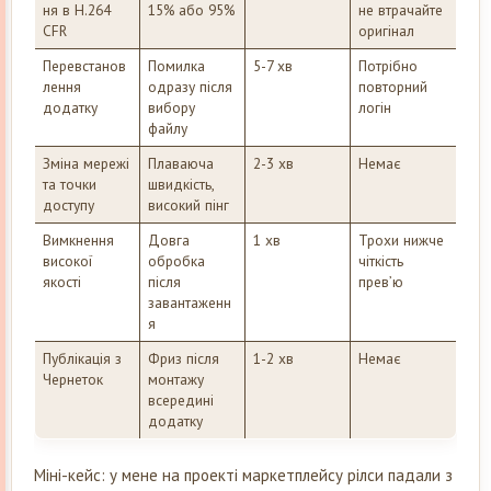
ня в H.264
15% або 95%
не втрачайте
CFR
оригінал
Перевстанов
Помилка
5-7 хв
Потрібно
лення
одразу після
повторний
додатку
вибору
логін
файлу
Зміна мережі
Плаваюча
2-3 хв
Немає
та точки
швидкість,
доступу
високий пінг
Вимкнення
Довга
1 хв
Трохи нижче
високої
обробка
чіткість
якості
після
прев’ю
завантаженн
я
Публікація з
Фриз після
1-2 хв
Немає
Чернеток
монтажу
всередині
додатку
Міні-кейс: у мене на проекті маркетплейсу рілси падали з