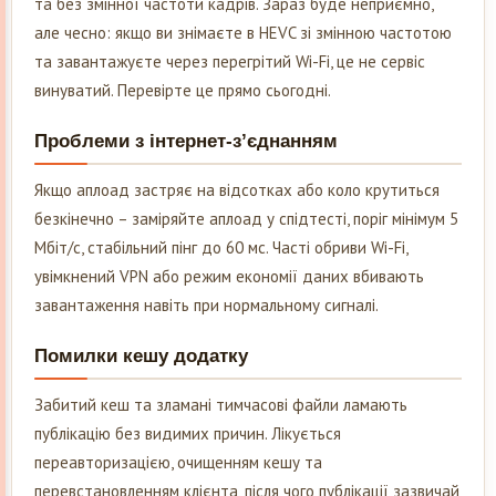
та без змінної частоти кадрів. Зараз буде неприємно,
але чесно: якщо ви знімаєте в HEVC зі змінною частотою
та завантажуєте через перегрітий Wi-Fi, це не сервіс
винуватий. Перевірте це прямо сьогодні.
Проблеми з інтернет-з’єднанням
Якщо аплоад застряє на відсотках або коло крутиться
безкінечно – заміряйте аплоад у спідтесті, поріг мінімум 5
Мбіт/с, стабільний пінг до 60 мс. Часті обриви Wi-Fi,
увімкнений VPN або режим економії даних вбивають
завантаження навіть при нормальному сигналі.
Помилки кешу додатку
Забитий кеш та зламані тимчасові файли ламають
публікацію без видимих причин. Лікується
переавторизацією, очищенням кешу та
перевстановленням клієнта, після чого публікації зазвичай