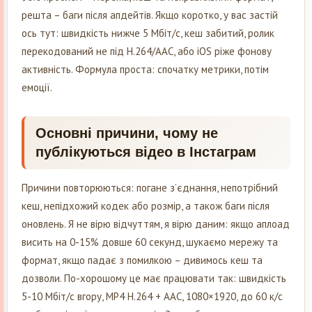
решта – баги після апдейтів. Якщо коротко, у вас застій
ось тут: швидкість нижче 5 Мбіт/с, кеш забитий, ролик
перекодований не під H.264/AAC, або iOS ріже фонову
активність. Формула проста: спочатку метрики, потім
емоції.
Основні причини, чому не
публікуються відео в Інстаграм
Причини повторюються: погане з’єднання, непотрібний
кеш, непідхожий кодек або розмір, а також баги після
оновлень. Я не вірю відчуттям, я вірю даним: якщо аплоад
висить на 0-15% довше 60 секунд, шукаємо мережу та
формат, якщо падає з помилкою – дивимось кеш та
дозволи. По-хорошому це має працювати так: швидкість
5-10 Мбіт/с вгору, MP4 H.264 + AAC, 1080×1920, до 60 к/с