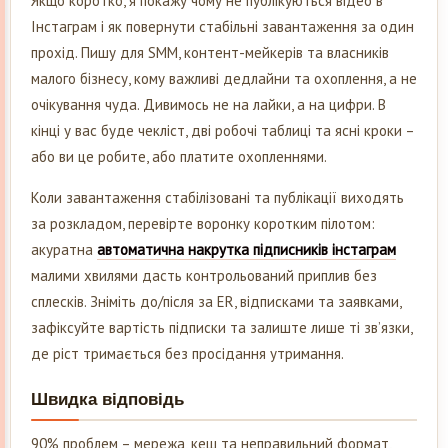
Якщо коротко, я покажу чому не публікуються відео в
Інстаграм і як повернути стабільні завантаження за один
прохід. Пишу для SMM, контент-мейкерів та власників
малого бізнесу, кому важливі дедлайни та охоплення, а не
очікування чуда. Дивимось не на лайки, а на цифри. В
кінці у вас буде чекліст, дві робочі таблиці та ясні кроки –
або ви це робите, або платите охопленнями.
Коли завантаження стабілізовані та публікації виходять
за розкладом, перевірте воронку коротким пілотом:
акуратна
автоматична накрутка підписників інстаграм
малими хвилями дасть контрольований приплив без
сплесків. Зніміть до/після за ER, відписками та заявками,
зафіксуйте вартість підписки та залиште лише ті зв’язки,
де ріст тримається без просідання утримання.
Швидка відповідь
90% проблем – мережа, кеш та неправильний формат,