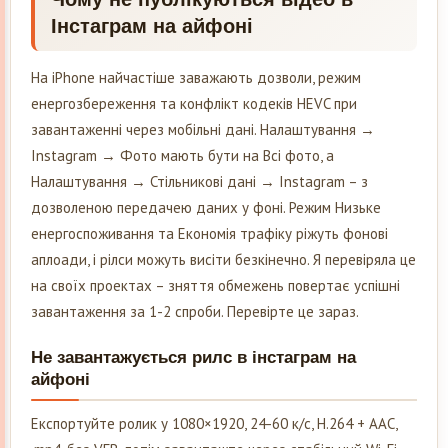
Інстаграм на айфоні
На iPhone найчастіше заважають дозволи, режим
енергозбереження та конфлікт кодеків HEVC при
завантаженні через мобільні дані. Налаштування →
Instagram → Фото мають бути на Всі фото, а
Налаштування → Стільникові дані → Instagram – з
дозволеною передачею даних у фоні. Режим Низьке
енергоспоживання та Економія трафіку ріжуть фонові
аплоади, і рілси можуть висіти безкінечно. Я перевіряла це
на своїх проектах – зняття обмежень повертає успішні
завантаження за 1-2 спроби. Перевірте це зараз.
Не завантажується рилс в інстаграм на
айфоні
Експортуйте ролик у 1080×1920, 24-60 к/с, H.264 + AAC,