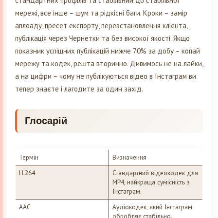
стандартних профілів та стабільний до стабільної
мережі, все інше – шум та рідкісні баги. Кроки – замір
аплоаду, пресет експорту, перевстановлення клієнта,
публікація через Чернетки та без високої якості. Якщо
показник успішних публікацій нижче 70% за добу – копай
мережу та кодек, решта вторинно. Дивимось не на лайки,
а на цифри – чому не публікуються відео в Інстаграм ви
тепер знаєте і лагодите за один захід.
Глосарій
Термін
Визначення
H.264
Стандартний відеокодек для
MP4, найкраща сумісність з
Інстаграм.
AAC
Аудіокодек, який Інстаграм
обробляє стабільно.