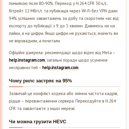
помилкою після 80-90%. Перекод у H.264 CFR 30 к/с,
бітрейт 12 Мбіт/с та публікація через Wi-Fi без VPN дали
94% успішних завантажень за добу та скоротили час від
експорту до публікації з 9 до 3 хвилин. Дивимось не на
лайки, а на цифри. Якщо цифри не рухаються, значить ви
не впровадили, а почитали.
Офіційні джерела: рекомендації щодо відео від Meta –
help.instagram.com
, загальні поради щодо усунення
несправностей –
help.instagram.com
.
Чому рилс застряє на 95%
Зазвичай це конфлікт кодека або змінна частота кадрів,
рідше – перевантаження сервера. Перекодуйте в H.264
CFR та завантажте з іншої мережі.
Чи можна грузити HEVC