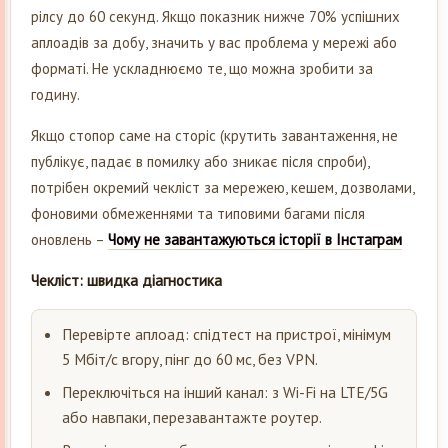
рілсу до 60 секунд. Якщо показник нижче 70% успішних
аплоадів за добу, значить у вас проблема у мережі або
форматі. Не ускладнюємо те, що можна зробити за
годину.
Якщо стопор саме на сторіс (крутить завантаження, не
публікує, падає в помилку або зникає після спроби),
потрібен окремий чекліст за мережею, кешем, дозволами,
фоновими обмеженнями та типовими багами після
оновлень –
Чому не завантажуються історії в Інстаграм
Чекліст: швидка діагностика
Перевірте аплоад: спідтест на пристрої, мінімум
5 Мбіт/с вгору, пінг до 60 мс, без VPN.
Переключіться на інший канал: з Wi-Fi на LTE/5G
або навпаки, перезавантажте роутер.