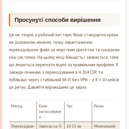
Просунуті способи вирішення
Це не теорія, а робочий паттерн. Якщо стандартні кроки
не допомогли, міняємо точку завантаження,
перекодовуємо файл за жорстким пресетом та скидаємо
кеш системно. На цьому місці більшість і зливається, тому
що лінуються перегнати відео за правильним профілем. Я
завжди починаю з перекодування в H.264 CFR та
публікації через стабільний Wi-Fi без VPN – у 8 з 10 кейсів
це рятує. Давайте впровадимо це зараз.
Метод
Коли
Час
Ризик
застосовуват
и
Перекодуван
Зависає на 0-
10-15 хв
Мінімальний,