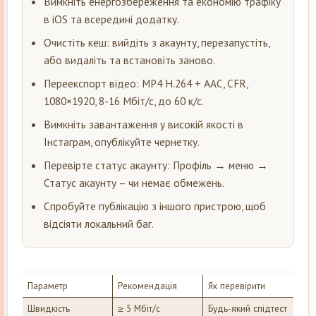
Вимкніть енергозбереження та економію трафіку
в iOS та всередині додатку.
Очистіть кеш: вийдіть з акаунту, перезапустіть,
або видаліть та встановіть заново.
Переекспорт відео: MP4 H.264 + AAC, CFR,
1080×1920, 8-16 Мбіт/с, до 60 к/с.
Вимкніть завантаження у високій якості в
Інстаграм, опублікуйте чернетку.
Перевірте статус акаунту: Профіль → меню →
Статус акаунту – чи немає обмежень.
Спробуйте публікацію з іншого пристрою, щоб
відсіяти локальний баг.
Параметр
Рекомендація
Як перевірити
Швидкість
≥ 5 Мбіт/с
Будь-який спідтест