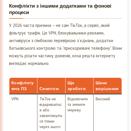
Конфлікти з іншими додатками та фонові
процеси
У 2026 часта причина – не сам ТікТок, а сервіс, який
фільтрує трафік. Це VPN, блокувальники реклами,
антивіруси з глибокою перевіркою з’єднань, додатки
батьківського контролю та “прискорювачі телефону”. Вони
можуть різати частину доменів, хоча решта інтернету
виглядає нормально.
Конфлікту
Що
Шанс
юче ПЗ
Симптом
зробити
вирішення
VPN
ТікТок не
Відключити
Високий
відкриваєтьс
та змінити
я або
мережу
завантажуєть
ся тільки
через нього