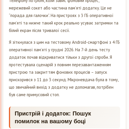
телефону потрібні, коли завис фоновий процес,
мережевий сокет або частина пам’яті додатку. Це не
“порада для галочки”. На пристроях з 3 ГБ оперативної
пам’яті та нижче такий крок реально усуває затримки та
білий екран після тривалої сесії.
Я зіткнулася з цим на тестовому Android-смартфоні з 4 ГБ
оперативної пам’яті у грудні 2026. На 7-й день тесту
додаток почав відкриватися тільки з другої спроби. Я
протестувала сценарій з повним перезавантаженням
пристрою та закриттям фонових процесів – запуск
прискорився з 11 до 3 секунд. Мікроневдача була в тому,
що звичайний вихід з додатку не допомагав, потрібен
був саме примусовий стоп.
Пристрій і додаток: Пошук
помилок на вашому боці