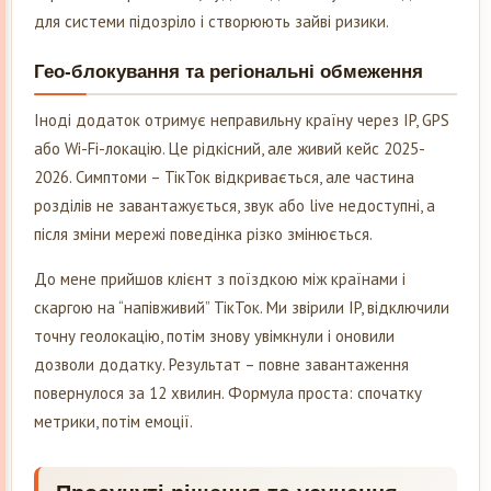
для системи підозріло і створюють зайві ризики.
Гео-блокування та регіональні обмеження
Іноді додаток отримує неправильну країну через IP, GPS
або Wi-Fi-локацію. Це рідкісний, але живий кейс 2025-
2026. Симптоми – ТікТок відкривається, але частина
розділів не завантажується, звук або live недоступні, а
після зміни мережі поведінка різко змінюється.
До мене прийшов клієнт з поїздкою між країнами і
скаргою на “напівживий” ТікТок. Ми звірили IP, відключили
точну геолокацію, потім знову увімкнули і оновили
дозволи додатку. Результат – повне завантаження
повернулося за 12 хвилин. Формула проста: спочатку
метрики, потім емоції.