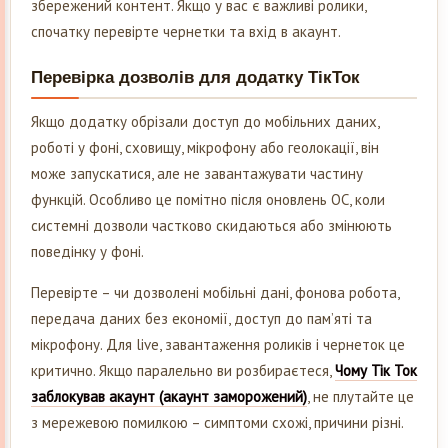
збережений контент. Якщо у вас є важливі ролики,
спочатку перевірте чернетки та вхід в акаунт.
Перевірка дозволів для додатку ТікТок
Якщо додатку обрізали доступ до мобільних даних,
роботі у фоні, сховищу, мікрофону або геолокації, він
може запускатися, але не завантажувати частину
функцій. Особливо це помітно після оновлень ОС, коли
системні дозволи частково скидаються або змінюють
поведінку у фоні.
Перевірте – чи дозволені мобільні дані, фонова робота,
передача даних без економії, доступ до пам’яті та
мікрофону. Для live, завантаження роликів і чернеток це
критично. Якщо паралельно ви розбираєтеся,
Чому Тік Ток
заблокував акаунт (акаунт заморожений)
, не плутайте це
з мережевою помилкою – симптоми схожі, причини різні.