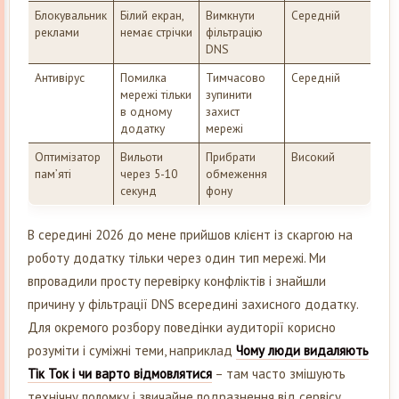
Блокувальник
Білий екран,
Вимкнути
Середній
реклами
немає стрічки
фільтрацію
DNS
Антивірус
Помилка
Тимчасово
Середній
мережі тільки
зупинити
в одному
захист
додатку
мережі
Оптимізатор
Вильоти
Прибрати
Високий
пам’яті
через 5-10
обмеження
секунд
фону
В середині 2026 до мене прийшов клієнт із скаргою на
роботу додатку тільки через один тип мережі. Ми
впровадили просту перевірку конфліктів і знайшли
причину у фільтрації DNS всередині захисного додатку.
Для окремого розбору поведінки аудиторії корисно
розуміти і суміжні теми, наприклад
Чому люди видаляють
Тік Ток і чи варто відмовлятися
– там часто змішують
технічну поломку і звичайне подразнення від сервісу.