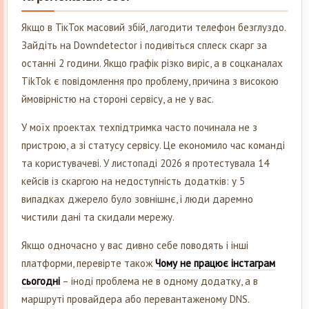
Якщо в ТікТок масовий збій, лагодити телефон безглуздо.
Зайдіть на Downdetector і подивіться сплеск скарг за
останні 2 години. Якщо графік різко виріс, а в соцканалах
TikTok є повідомлення про проблему, причина з високою
ймовірністю на стороні сервісу, а не у вас.
У моїх проектах техпідтримка часто починала не з
пристрою, а зі статусу сервісу. Це економило час команді
та користувачеві. У листопаді 2026 я протестувала 14
кейсів із скаргою на недоступність додатків: у 5
випадках джерело було зовнішнє, і люди даремно
чистили дані та скидали мережу.
Якщо одночасно у вас дивно себе поводять і інші
платформи, перевірте також
Чому не працює інстаграм
сьогодні
– іноді проблема не в одному додатку, а в
маршруті провайдера або перевантаженому DNS.