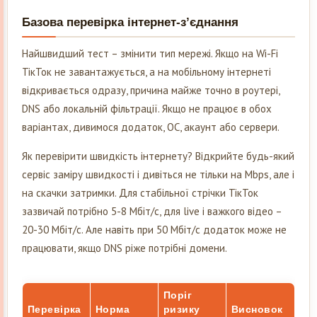
Базова перевірка інтернет-з’єднання
Найшвидший тест – змінити тип мережі. Якщо на Wi-Fi
ТікТок не завантажується, а на мобільному інтернеті
відкривається одразу, причина майже точно в роутері,
DNS або локальній фільтрації. Якщо не працює в обох
варіантах, дивимося додаток, ОС, акаунт або сервери.
Як перевірити швидкість інтернету? Відкрийте будь-який
сервіс заміру швидкості і дивіться не тільки на Mbps, але і
на скачки затримки. Для стабільної стрічки ТікТок
зазвичай потрібно 5-8 Мбіт/с, для live і важкого відео –
20-30 Мбіт/с. Але навіть при 50 Мбіт/с додаток може не
працювати, якщо DNS ріже потрібні домени.
Поріг
Перевірка
Норма
ризику
Висновок