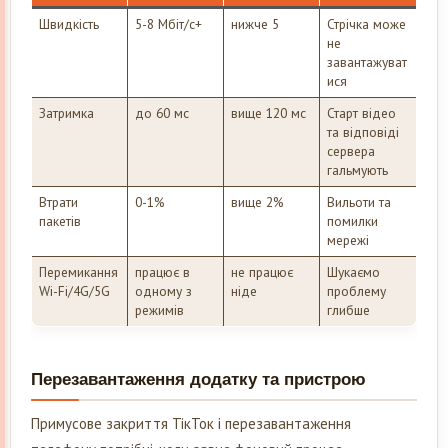
Швидкість
5-8 Мбіт/с+
нижче 5
Стрічка може
не
завантажуват
ися
Затримка
до 60 мс
вище 120 мс
Старт відео
та відповіді
сервера
гальмують
Втрати
0-1%
вище 2%
Вильоти та
пакетів
помилки
мережі
Перемикання
працює в
не працює
Шукаємо
Wi-Fi/4G/5G
одному з
ніде
проблему
режимів
глибше
Перезавантаження додатку та пристрою
Примусове закриття ТікТок і перезавантаження