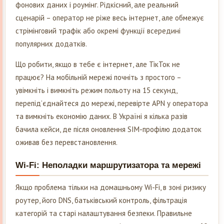
фонових даних і роумінг. Рідкісний, але реальний
сценарій – оператор не ріже весь інтернет, але обмежує
стрімінговий трафік або окремі функції всередині
популярних додатків.
Що робити, якщо в тебе є інтернет, але ТікТок не
працює? На мобільній мережі почніть з простого –
увімкніть і вимкніть режим польоту на 15 секунд,
перепід’єднайтеся до мережі, перевірте APN у оператора
та вимкніть економію даних. В Україні я кілька разів
бачила кейси, де після оновлення SIM-профілю додаток
оживав без перевстановлення.
Wi-Fi: Неполадки маршрутизатора та мережі
Якщо проблема тільки на домашньому Wi-Fi, в зоні ризику
роутер, його DNS, батьківський контроль, фільтрація
категорій та старі налаштування безпеки. Правильне