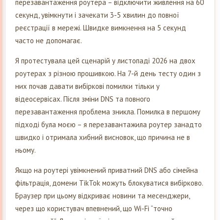
перезавантаження роутера – відключити живлення на 60
секунд, увімкнути і зачекати 3-5 хвилин до повної
реєстрації в мережі. Швидке вимкнення на 5 секунд
часто не допомагає.
Я протестувала цей сценарій у листопаді 2026 на двох
роутерах з різною прошивкою. На 7-й день тесту один з
них почав давати вибіркові помилки тільки у
відеосервісах. Після зміни DNS та повного
перезавантаження проблема зникла. Помилка в першому
підході була моєю – я перезавантажила роутер занадто
швидко і отримала хибний висновок, що причина не в
ньому.
Якщо на роутері увімкнений приватний DNS або сімейна
фільтрація, домени TikTok можуть блокуватися вибірково.
Браузер при цьому відкриває новини та месенджери,
через що користувач впевнений, що Wi-Fi “точно