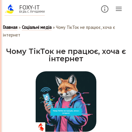
FOXY-IT
БУДЬ С ЛУЧШИМИ
Главная
»
Соціальні медіа
»
Чому ТікТок не працює, хоча є
інтернет
Чому ТікТок не працює, хоча є
інтернет