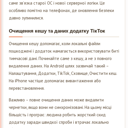
саме зв’язка старої ОС і нової серверної логіки. Це
особливо помітно на телефонах, де оновлення безпеки
давно зупинилися.
Очищення кешу та даних додатку ТікТок
Очищення кешу допомагає, коли локальні файли
пошкоджені і додаток намагається використовувати биті
тимчасові дані. Починайте саме з кешу, а не з повного
видалення даних. На Android шлях зазвичай такий –
Налаштування, Додатки, TikTok, Сховище, Очистити кеш.
На iPhone частіше допомагає вивантаження або
перевстановлення.
Важливо – повне очищення даних може видалити
чернетки, якщо вони не синхронізовані. На цьому місці
більшість і програє: людина робить жорсткий скид
додатку заради швидкої спроби і втрачає локально