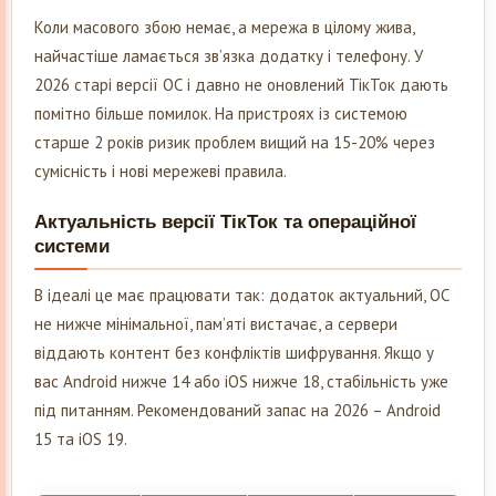
Коли масового збою немає, а мережа в цілому жива,
найчастіше ламається зв’язка додатку і телефону. У
2026 старі версії ОС і давно не оновлений ТікТок дають
помітно більше помилок. На пристроях із системою
старше 2 років ризик проблем вищий на 15-20% через
сумісність і нові мережеві правила.
Актуальність версії ТікТок та операційної
системи
В ідеалі це має працювати так: додаток актуальний, ОС
не нижче мінімальної, пам’яті вистачає, а сервери
віддають контент без конфліктів шифрування. Якщо у
вас Android нижче 14 або iOS нижче 18, стабільність уже
під питанням. Рекомендований запас на 2026 – Android
15 та iOS 19.