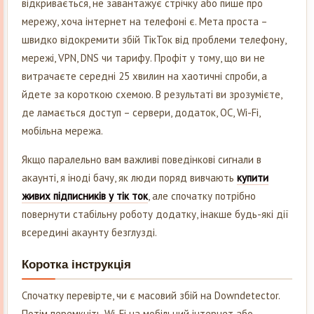
відкривається, не завантажує стрічку або пише про
мережу, хоча інтернет на телефоні є. Мета проста –
швидко відокремити збій ТікТок від проблеми телефону,
мережі, VPN, DNS чи тарифу. Профіт у тому, що ви не
витрачаєте середні 25 хвилин на хаотичні спроби, а
йдете за короткою схемою. В результаті ви зрозумієте,
де ламається доступ – сервери, додаток, ОС, Wi-Fi,
мобільна мережа.
Якщо паралельно вам важливі поведінкові сигнали в
акаунті, я іноді бачу, як люди поряд вивчають
купити
живих підписників у тік ток
, але спочатку потрібно
повернути стабільну роботу додатку, інакше будь-які дії
всередині акаунту безглузді.
Коротка інструкція
Спочатку перевірте, чи є масовий збій на Downdetector.
Потім перемкніть Wi-Fi на мобільний інтернет або