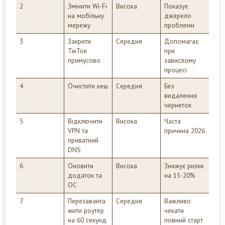
2
Змінити Wi-Fi
Висока
Показує
на мобільну
джерело
мережу
проблеми
3
Закрити
Середня
Допомагає
ТікТок
при
примусово
завислому
процесі
4
Очистити кеш
Середня
Без
видалення
чернеток
5
Відключити
Висока
Часта
VPN та
причина 2026
приватний
DNS
6
Оновити
Висока
Знижує ризик
додаток та
на 15-20%
ОС
7
Перезаванта
Середня
Важливо
жити роутер
чекати
на 60 секунд
повний старт