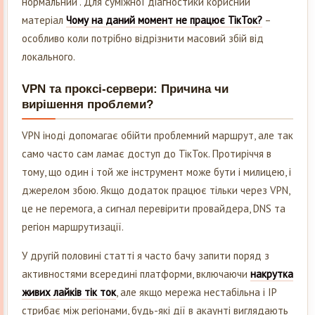
нормальний”. Для суміжної діагностики корисний
матеріал
Чому на даний момент не працює ТікТок?
–
особливо коли потрібно відрізнити масовий збій від
локального.
VPN та проксі-сервери: Причина чи
вирішення проблеми?
VPN іноді допомагає обійти проблемний маршрут, але так
само часто сам ламає доступ до ТікТок. Протиріччя в
тому, що один і той же інструмент може бути і милицею, і
джерелом збою. Якщо додаток працює тільки через VPN,
це не перемога, а сигнал перевірити провайдера, DNS та
регіон маршрутизації.
У другій половині статті я часто бачу запити поряд з
активностями всередині платформи, включаючи
накрутка
живих лайків тік ток
, але якщо мережа нестабільна і IP
стрибає між регіонами, будь-які дії в акаунті виглядають