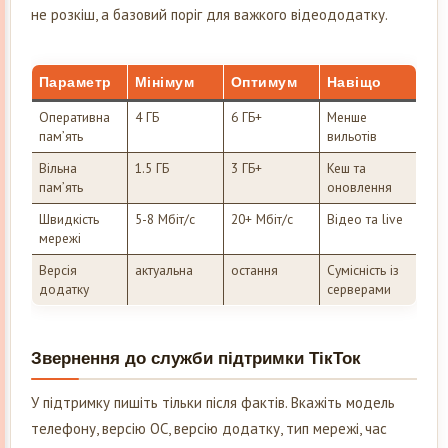
не розкіш, а базовий поріг для важкого відеододатку.
Параметр
Мінімум
Оптимум
Навіщо
Оперативна
4 ГБ
6 ГБ+
Менше
пам’ять
вильотів
Вільна
1.5 ГБ
3 ГБ+
Кеш та
пам’ять
оновлення
Швидкість
5-8 Мбіт/с
20+ Мбіт/с
Відео та live
мережі
Версія
актуальна
остання
Сумісність із
додатку
серверами
Звернення до служби підтримки ТікТок
У підтримку пишіть тільки після фактів. Вкажіть модель
телефону, версію ОС, версію додатку, тип мережі, час