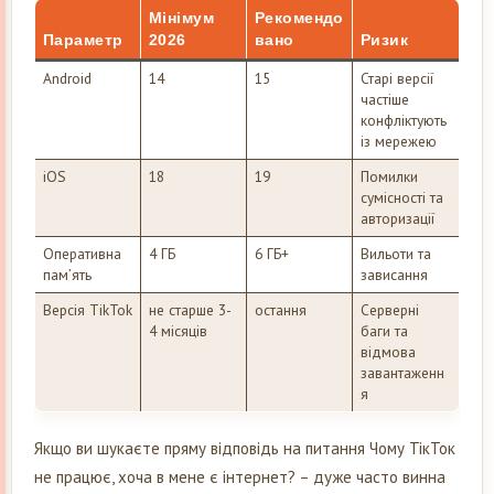
Мінімум
Рекомендо
Параметр
2026
вано
Ризик
Android
14
15
Старі версії
частіше
конфліктують
із мережею
iOS
18
19
Помилки
сумісності та
авторизації
Оперативна
4 ГБ
6 ГБ+
Вильоти та
пам’ять
зависання
Версія TikTok
не старше 3-
остання
Серверні
4 місяців
баги та
відмова
завантаженн
я
Якщо ви шукаєте пряму відповідь на питання Чому ТікТок
не працює, хоча в мене є інтернет? – дуже часто винна