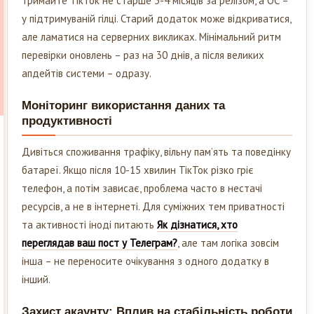
Тримайте ТікТок не старше 3-4 місяців за релізом, а ОС –
у підтримуваній гілці. Старий додаток може відкриватися,
але ламатися на серверних викликах. Мінімальний ритм
перевірки оновлень – раз на 30 днів, а після великих
апдейтів системи – одразу.
Моніторинг використання даних та
продуктивності
Дивіться споживання трафіку, вільну пам’ять та поведінку
батареї. Якщо після 10-15 хвилин ТікТок різко гріє
телефон, а потім зависає, проблема часто в нестачі
ресурсів, а не в інтернеті. Для суміжних тем приватності
та активності іноді питають
Як дізнатися, хто
переглядав ваш пост у Телеграм?
, але там логіка зовсім
інша – не переносите очікування з одного додатку в
інший.
Захист акаунту: Вплив на стабільність роботи