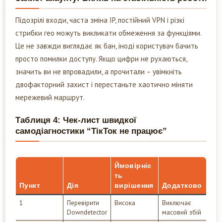
Підозрілі входи, часта зміна IP, постійний VPN і різкі
стрибки гео можуть викликати обмеження за функціями.
Це не завжди виглядає як бан, іноді користувач бачить
просто помилки доступу. Якщо цифри не рухаються,
значить ви не впровадили, а прочитали – увімкніть
двофакторний захист і перестаньте хаотично міняти
мережевий маршрут.
Таблиця 4: Чек-лист швидкої
самодіагностики “ТікТок не працює”
Ймовірніс
ть
Пункт
Дія
вирішення
Додатково
1
Перевірити
Висока
Виключає
Downdetector
масовий збій