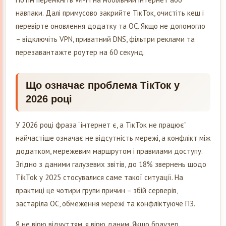
навпаки. Далі примусово закрийте ТікТок, очистіть кеш і
перевірте оновлення додатку та ОС. Якщо не допомогло
– відключіть VPN, приватний DNS, фільтри реклами та
перезавантажте роутер на 60 секунд.
Що означає проблема ТікТок у
2026 році
У 2026 році фраза “інтернет є, а ТікТок не працює”
найчастіше означає не відсутність мережі, а конфлікт між
додатком, мережевим маршрутом і правилами доступу.
Згідно з даними галузевих звітів, до 18% звернень щодо
TikTok у 2025 стосувалися саме такої ситуації. На
практиці це чотири групи причин – збій серверів,
застаріла ОС, обмеження мережі та конфліктуюче ПЗ.
Я не вірю відчуттям, я вірю даним. Якщо браузер