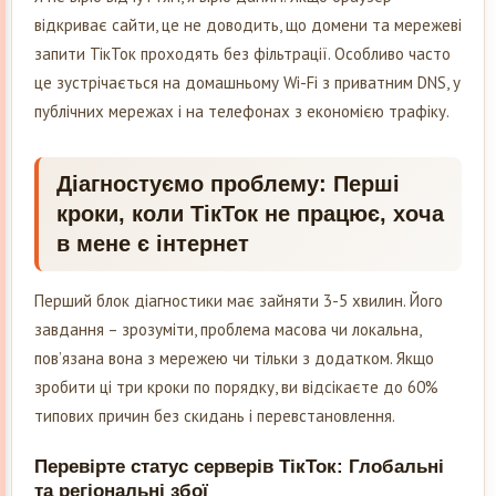
відкриває сайти, це не доводить, що домени та мережеві
запити ТікТок проходять без фільтрації. Особливо часто
це зустрічається на домашньому Wi-Fi з приватним DNS, у
публічних мережах і на телефонах з економією трафіку.
Діагностуємо проблему: Перші
кроки, коли ТікТок не працює, хоча
в мене є інтернет
Перший блок діагностики має зайняти 3-5 хвилин. Його
завдання – зрозуміти, проблема масова чи локальна,
пов’язана вона з мережею чи тільки з додатком. Якщо
зробити ці три кроки по порядку, ви відсікаєте до 60%
типових причин без скидань і перевстановлення.
Перевірте статус серверів ТікТок: Глобальні
та регіональні збої