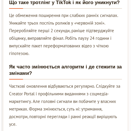
Що таке тротлінг у TikTok і як його уникнути?
Це обмеження поширення при слабких ранніх сигналах.
Уникайте трьох поспіль роликів у «червоній зоні».
Переробляйте перші 2 секунди, раніше підтверджуйте
обіцянку, виправляйте фінал. Робіть паузу 24 години і
випускайте пакет переформатованих відео з чіткою
гіпотезою.
Як часто змінюється алгоритм і де стежити за
змінами?
Часткові оновлення відбуваються регулярно. Слідкуйте за
Creator Portal і профільними виданнями з соцмедіа-
маркетингу. Але головні сигнали ви побачите у власних
метриках. Форма змінюється, суть ні: утримання,
досмотри, повторні перегляди і ранні реакції вирішують
усе.