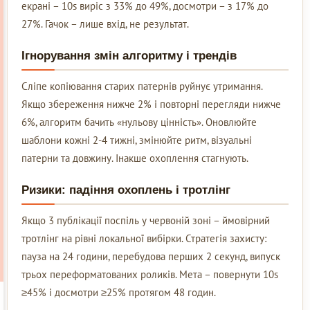
екрані – 10s виріс з 33% до 49%, досмотри – з 17% до
27%. Гачок – лише вхід, не результат.
Ігнорування змін алгоритму і трендів
Сліпе копіювання старих патернів руйнує утримання.
Якщо збереження нижче 2% і повторні перегляди нижче
6%, алгоритм бачить «нульову цінність». Оновлюйте
шаблони кожні 2-4 тижні, змінюйте ритм, візуальні
патерни та довжину. Інакше охоплення стагнують.
Ризики: падіння охоплень і тротлінг
Якщо 3 публікації поспіль у червоній зоні – ймовірний
тротлінг на рівні локальної вибірки. Стратегія захисту:
пауза на 24 години, перебудова перших 2 секунд, випуск
трьох переформатованих роликів. Мета – повернути 10s
≥45% і досмотри ≥25% протягом 48 годин.