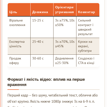
Орієнтири
Ціль
Довжина
утримання
Коментар
Віральне
15-25 с
3s ≥75%, 10s
Сильний
охоплення
≥50%
контраст і
швидкий
результат
Експертна
25-40 с
3s ≥70%, 10s
Кроки на
цінність
≥45%
екрані,
субтитри
Продаж
30-60 с
Додивлення
Соцдоказ і
оферу
≥25-30%
CTA в кінці
Формат і якість відео: вплив на перше
враження
Перший кадр – без шуму, читабельний текст, обличчя або
об’єкт крупно. Якість нижче 1080p знижує 3s на 6-9 п. п.