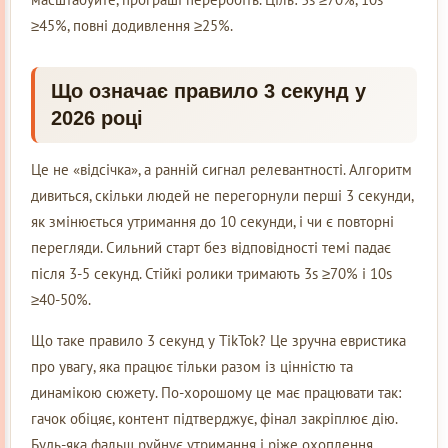
≥45%, повні додивлення ≥25%.
Що означає правило 3 секунд у
2026 році
Це не «відсічка», а ранній сигнал релевантності. Алгоритм
дивиться, скільки людей не перегорнули перші 3 секунди,
як змінюється утримання до 10 секунди, і чи є повторні
перегляди. Сильний старт без відповідності темі падає
після 3-5 секунд. Стійкі ролики тримають 3s ≥70% і 10s
≥40-50%.
Що таке правило 3 секунд у TikTok? Це зручна евристика
про увагу, яка працює тільки разом із цінністю та
динамікою сюжету. По-хорошому це має працювати так:
гачок обіцяє, контент підтверджує, фінал закріплює дію.
Будь-яка фальш руйнує утримання і ріже охоплення.