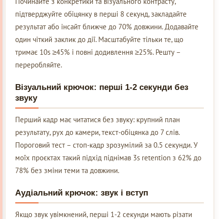
Починайте з конкретики та візуального контрасту,
підтверджуйте обіцянку в перші 8 секунд, закладайте
результат або інсайт ближче до 70% довжини. Додавайте
один чіткий заклик до дії. Масштабуйте тільки те, що
тримає 10s ≥45% і повні додивлення ≥25%. Решту –
переробляйте.
Візуальний крючок: перші 1-2 секунди без
звуку
Перший кадр має читатися без звуку: крупний план
результату, рух до камери, текст-обіцянка до 7 слів.
Пороговий тест – стоп-кадр зрозумілий за 0.5 секунди. У
моїх проєктах такий підхід піднімав 3s retention з 62% до
78% без зміни теми та довжини.
Аудіальний крючок: звук і вступ
Якщо звук увімкнений, перші 1-2 секунди мають різати