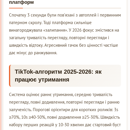
платформ
Спочатку 3 секунди були пов’язані з автоплей і первинним
патерном скролу. Тоді платформа сильніше
винагороджувала «залипання». У 2026 фокус змістився на
загальну тривалість перегляду, повторні перегляди і
швидкість відтоку. Агресивний гачок без цінності частіше
дає мінус до ранжування.
TikTok-алгоритм 2025-2026: як
працює утримання
Система оцінює раннє утримання, середню тривалість
перегляду, повні додивлення, повторні перегляди і ранню
залученість. Порогові орієнтири для коротких роликів: 3s
≥70%, 10s ≥40-50%, повні додивлення ≥25-30%. Швидкість
набору перших реакцій у 10-30 хвилин дає стартовий буст