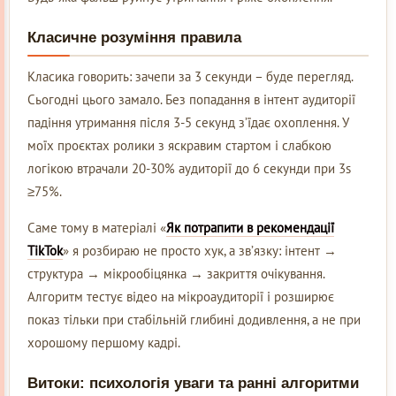
Класичне розуміння правила
Класика говорить: зачепи за 3 секунди – буде перегляд.
Сьогодні цього замало. Без попадання в інтент аудиторії
падіння утримання після 3-5 секунд з’їдає охоплення. У
моїх проєктах ролики з яскравим стартом і слабкою
логікою втрачали 20-30% аудиторії до 6 секунди при 3s
≥75%.
Саме тому в матеріалі «
Як потрапити в рекомендації
TikTok
» я розбираю не просто хук, а зв’язку: інтент →
структура → мікрообіцянка → закриття очікування.
Алгоритм тестує відео на мікроаудиторії і розширює
показ тільки при стабільній глибині додивлення, а не при
хорошому першому кадрі.
Витоки: психологія уваги та ранні алгоритми