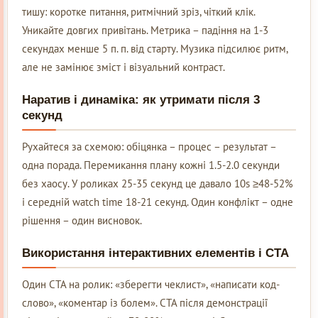
тишу: коротке питання, ритмічний зріз, чіткий клік.
Уникайте довгих привітань. Метрика – падіння на 1-3
секундах менше 5 п. п. від старту. Музика підсилює ритм,
але не замінює зміст і візуальний контраст.
Наратив і динаміка: як утримати після 3
секунд
Рухайтеся за схемою: обіцянка – процес – результат –
одна порада. Перемикання плану кожні 1.5-2.0 секунди
без хаосу. У роликах 25-35 секунд це давало 10s ≥48-52%
і середній watch time 18-21 секунд. Один конфлікт – одне
рішення – один висновок.
Використання інтерактивних елементів і CTA
Один CTA на ролик: «зберегти чеклист», «написати код-
слово», «коментар із болем». CTA після демонстрації