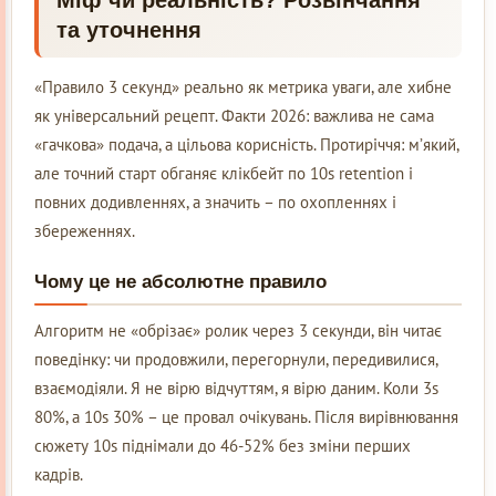
Міф чи реальність? Розвінчання
та уточнення
«Правило 3 секунд» реально як метрика уваги, але хибне
як універсальний рецепт. Факти 2026: важлива не сама
«гачкова» подача, а цільова корисність. Протиріччя: м’який,
але точний старт обганяє клікбейт по 10s retention і
повних додивленнях, а значить – по охопленнях і
збереженнях.
Чому це не абсолютне правило
Алгоритм не «обрізає» ролик через 3 секунди, він читає
поведінку: чи продовжили, перегорнули, передивилися,
взаємодіяли. Я не вірю відчуттям, я вірю даним. Коли 3s
80%, а 10s 30% – це провал очікувань. Після вирівнювання
сюжету 10s піднімали до 46-52% без зміни перших
кадрів.