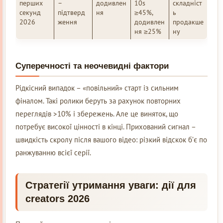
перших
–
додивлен
10s
складніст
секунд
підтверд
ня
≥45%,
ь
2026
ження
додивлен
продакше
ня ≥25%
ну
Суперечності та неочевидні фактори
Рідкісний випадок – «повільний» старт із сильним
фіналом. Такі ролики беруть за рахунок повторних
переглядів >10% і збережень. Але це виняток, що
потребує високої цінності в кінці. Прихований сигнал –
швидкість скролу після вашого відео: різкий відскок б’є по
ранжуванню всієї серії.
Стратегії утримання уваги: дії для
creators 2026