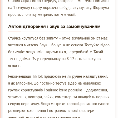
Стабілізація, світло спереду, контрове – мінімум. Помилка
на 1 секунду старту дорожча за будь-яку музику. Формула
проста: спочатку метрики, потім емоції.
Автовідтворення і звук за замовчуванням
Стрічка крутиться без запиту – отже візуальний зміст має
читатися миттєво. Звук – бонус, а не основа. Тестуйте відео
без аудіо: якщо зміст втрачається, переробляйте. Такий
тест піднімає 3s у середньому на 8-12 п. п. за рахунок
ясності.
Рекомендації TikTok працюють не як ручне налаштування,
а як алгоритм, що постійно тестує відео на невеликих
групах користувачів і оцінює їхню реакцію – додивлення,
утримання, повтори, лайки, коментарі та швидкість перших
секунд перегляду. Якщо метрики хороші, ролик поступово
розширює охоплення і потрапляє в нові кластери
аудиторії; якщо ні – покази скорочуються.