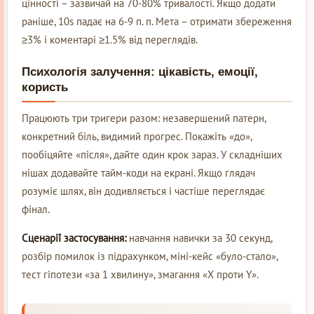
цінності – зазвичай на 70-80% тривалості. Якщо додати
раніше, 10s падає на 6-9 п. п. Мета – отримати збереження
≥3% і коментарі ≥1.5% від переглядів.
Психологія залучення: цікавість, емоції,
користь
Працюють три тригери разом: незавершений патерн,
конкретний біль, видимий прогрес. Покажіть «до»,
пообіцяйте «після», дайте один крок зараз. У складніших
нішах додавайте тайм-коди на екрані. Якщо глядач
розуміє шлях, він додивляється і частіше переглядає
фінал.
Сценарії застосування:
навчання навички за 30 секунд,
розбір помилок із підрахунком, міні-кейс «було-стало»,
тест гіпотези «за 1 хвилину», змагання «X проти Y».