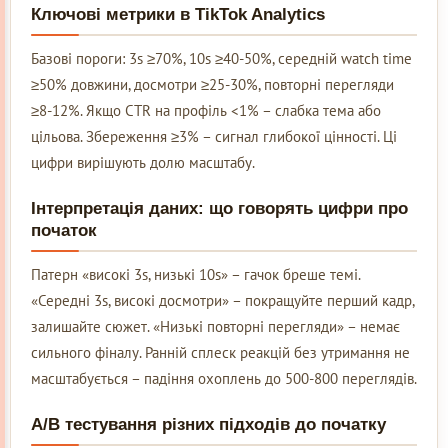
Ключові метрики в TikTok Analytics
Базові пороги: 3s ≥70%, 10s ≥40-50%, середній watch time
≥50% довжини, досмотри ≥25-30%, повторні перегляди
≥8-12%. Якщо CTR на профіль <1% – слабка тема або
цільова. Збереження ≥3% – сигнал глибокої цінності. Ці
цифри вирішують долю масштабу.
Інтерпретація даних: що говорять цифри про
початок
Патерн «високі 3s, низькі 10s» – гачок бреше темі.
«Середні 3s, високі досмотри» – покращуйте перший кадр,
залишайте сюжет. «Низькі повторні перегляди» – немає
сильного фіналу. Ранній сплеск реакцій без утримання не
масштабується – падіння охоплень до 500-800 переглядів.
A/B тестування різних підходів до початку