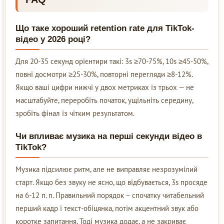
Що таке хороший retention rate для TikTok-
відео у 2026 році?
Для 20-35 секунд орієнтири такі: 3s ≥70-75%, 10s ≥45-50%,
повні досмотри ≥25-30%, повторні перегляди ≥8-12%.
Якщо ваші цифри нижчі у двох метриках із трьох — не
масштабуйте, переробіть початок, ущільніть середину,
зробіть фінал із чітким результатом.
Чи впливає музика на перші секунди відео в
TikTok?
Музика підсилює ритм, але не виправляє незрозумілий
старт. Якщо без звуку не ясно, що відбувається, 3s просяде
на 6-12 п. п. Правильний порядок – спочатку читабельний
перший кадр і текст-обіцянка, потім акцентний звук або
коротке запитання. Тоді музика додає, а не закриває