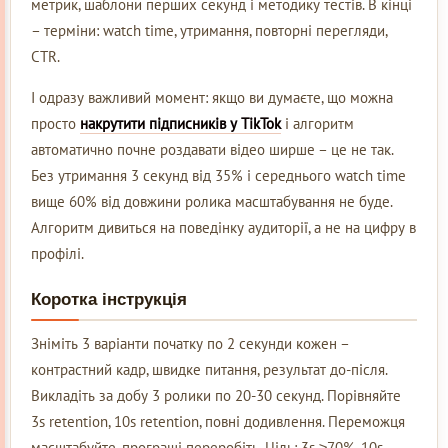
метрик, шаблони перших секунд і методику тестів. В кінці
– терміни: watch time, утримання, повторні перегляди,
CTR.
І одразу важливий момент: якщо ви думаєте, що можна
просто
накрутити підписників у TikTok
і алгоритм
автоматично почне роздавати відео ширше – це не так.
Без утримання 3 секунд від 35% і середнього watch time
вище 60% від довжини ролика масштабування не буде.
Алгоритм дивиться на поведінку аудиторії, а не на цифру в
профілі.
Коротка інструкція
Зніміть 3 варіанти початку по 2 секунди кожен –
контрастний кадр, швидке питання, результат до-після.
Викладіть за добу 3 ролики по 20-30 секунд. Порівняйте
3s retention, 10s retention, повні додивлення. Переможця
масштабуйте, програші переробіть. Ціль: 3s ≥70%, 10s