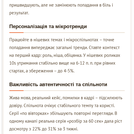
пришвидшують, але не замінюють попадання в біль і
результат.
Персоналізація та мікротренди
Працюйте в нішевих темах і мікроспільнотах – точне
попадання випереджає загальні тренди. Ставте контекст
на перший кадр: роль, ніша, обіцянка. У нішевих роликах
10s утримання стабільно вище на 6-12 п. п. при рівних
стартах, а збереження – до 4-5%.
Важливість автентичності та спільноти
Жива мова, реальний кейс, помилки в кадрі – підсилюють
довіру. Спільнота очікує стабільного темпу та користі.
Серії «по вівторках» збільшують повторні перегляди. В
одному каналі реальна серія «розбір за 60 сек» дала ріст
досмотру з 22% до 31% за 3 тижні.