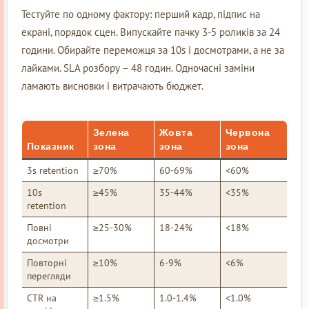
Тестуйте по одному фактору: перший кадр, підпис на
екрані, порядок сцен. Випускайте пачку 3-5 роликів за 24
години. Обирайте переможця за 10s і досмотрами, а не за
лайками. SLA розбору – 48 годин. Одночасні заміни
ламають висновки і витрачають бюджет.
Зелена
Жовта
Червона
Показник
зона
зона
зона
3s retention
≥70%
60-69%
<60%
10s
≥45%
35-44%
<35%
retention
Повні
≥25-30%
18-24%
<18%
досмотри
Повторні
≥10%
6-9%
<6%
перегляди
CTR на
≥1.5%
1.0-1.4%
<1.0%