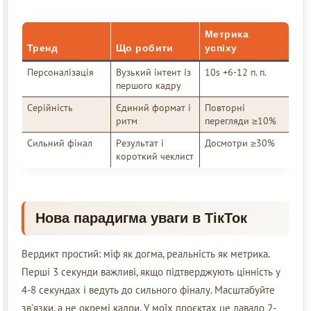
Метрика
Тренд
Що робити
успіху
Персоналізація
Вузький інтент із
10s +6-12 п. п.
першого кадру
Серійність
Єдиний формат і
Повторні
ритм
перегляди ≥10%
Сильний фінал
Результат і
Досмотри ≥30%
короткий чеклист
Нова парадигма уваги в ТікТок
Вердикт простий: міф як догма, реальність як метрика.
Перші 3 секунди важливі, якщо підтверджують цінність у
4-8 секундах і ведуть до сильного фіналу. Масштабуйте
зв’язки, а не окремі кадри. У моїх проєктах це давало 2-