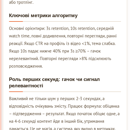
або тротлінг.
Ключові метрики алгоритму
Основні орієнтири: 3s retention, 10s retention, середній
watch time, повні додивлення, повторні перегляди, ранні
реакції. Якщо CTR на профіль із відео <1%, тема слабка.
Якщо 10s падає нижче 40% при 3s ≥70% – гачок
нерелевантний. Повторні перегляди >8% підсилюють
розповсюдження.
Роль перших секунд: гачок чи сигнал
релевантності
Важливий не тільки шум у перших 2-3 секундах, а
відповідність очікувань змісту. Працює формула: обіцянка
– підтвердження – результат. Якщо початок обіцяє одне, а
на 4-6 секунді контент йде в інший бік, утримання
ламається. Це не магія, а система, яку видно в метриках.