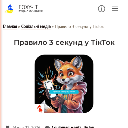
FOXY-IT
БУДЬ С ЛУЧШИМИ
Главная
»
Соціальні медіа
»
Правило 3 секунд у ТікТок
Правило 3 секунд у ТікТок
March 22, 2026
Соціальні медіа
,
ТікТок