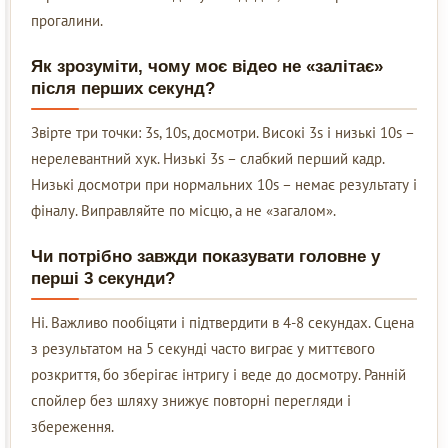
прогалини.
Як зрозуміти, чому моє відео не «залітає»
після перших секунд?
Звірте три точки: 3s, 10s, досмотри. Високі 3s і низькі 10s –
нерелевантний хук. Низькі 3s – слабкий перший кадр.
Низькі досмотри при нормальних 10s – немає результату і
фіналу. Виправляйте по місцю, а не «загалом».
Чи потрібно завжди показувати головне у
перші 3 секунди?
Ні. Важливо пообіцяти і підтвердити в 4-8 секундах. Сцена
з результатом на 5 секунді часто виграє у миттєвого
розкриття, бо зберігає інтригу і веде до досмотру. Ранній
спойлер без шляху знижує повторні перегляди і
збереження.