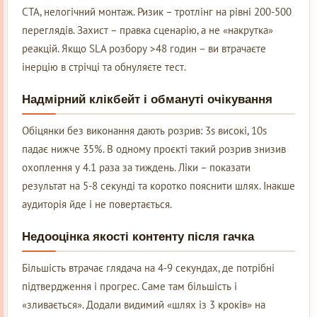
CTA, нелогічний монтаж. Ризик – тротлінг на рівні 200-500
переглядів. Захист – правка сценарію, а не «накрутка»
реакцій. Якщо SLA розбору >48 годин – ви втрачаєте
інерцію в стрічці та обнуляєте тест.
Надмірний клікбейт і обмануті очікування
Обіцянки без виконання дають розрив: 3s високі, 10s
падає нижче 35%. В одному проєкті такий розрив знизив
охоплення у 4.1 раза за тиждень. Ліки – показати
результат на 5-8 секунді та коротко пояснити шлях. Інакше
аудиторія йде і не повертається.
Недооцінка якості контенту після гачка
Більшість втрачає глядача на 4-9 секундах, де потрібні
підтвердження і прогрес. Саме там більшість і
«зливається». Додали видимий «шлях із 3 кроків» на