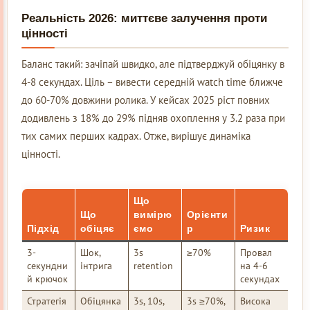
Реальність 2026: миттєве залучення проти
цінності
Баланс такий: зачіпай швидко, але підтверджуй обіцянку в
4-8 секундах. Ціль – вивести середній watch time ближче
до 60-70% довжини ролика. У кейсах 2025 ріст повних
додивлень з 18% до 29% підняв охоплення у 3.2 раза при
тих самих перших кадрах. Отже, вирішує динаміка
цінності.
Що
Що
вимірю
Орієнти
Підхід
обіцяє
ємо
р
Ризик
3-
Шок,
3s
≥70%
Провал
секундни
інтрига
retention
на 4-6
й крючок
секундах
Стратегія
Обіцянка
3s, 10s,
3s ≥70%,
Висока