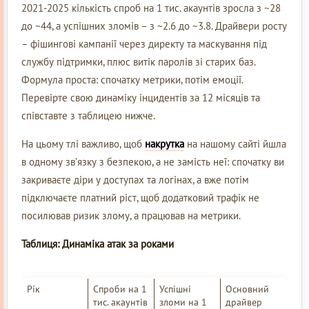
2021-2025 кількість спроб на 1 тис. акаунтів зросла з ~28
до ~44, а успішних зломів – з ~2.6 до ~3.8. Драйвери росту
– фішингові кампанії через директу та маскування під
службу підтримки, плюс витік паролів зі старих баз.
Формула проста: спочатку метрики, потім емоції.
Перевірте свою динаміку інцидентів за 12 місяців та
співставте з таблицею нижче.
На цьому тлі важливо, щоб
накрутка
на нашому сайті йшла
в одному зв’язку з безпекою, а не замість неї: спочатку ви
закриваєте діри у доступах та логінах, а вже потім
підключаєте платний ріст, щоб додатковий трафік не
посилював ризик злому, а працював на метрики.
Таблиця: Динаміка атак за роками
Рік
Спроби на 1
Успішні
Основний
тис. акаунтів
зломи на 1
драйвер