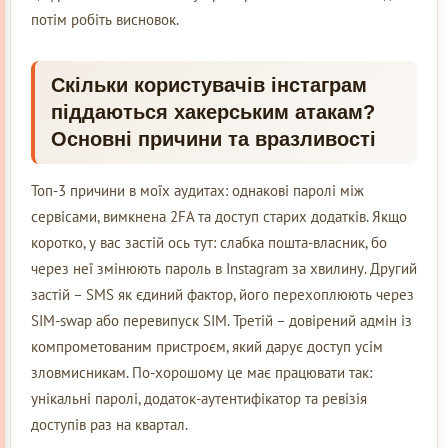
потім робіть висновок.
Скільки користувачів інстаграм
піддаються хакерським атакам?
Основні причини та вразливості
Топ-3 причини в моїх аудитах: однакові паролі між
сервісами, вимкнена 2FA та доступ старих додатків. Якщо
коротко, у вас застій ось тут: слабка пошта-власник, бо
через неї змінюють пароль в Instagram за хвилину. Другий
застій – SMS як єдиний фактор, його перехоплюють через
SIM-swap або перевипуск SIM. Третій – довірений адмін із
компрометованим пристроєм, який дарує доступ усім
зловмисникам. По-хорошому це має працювати так:
унікальні паролі, додаток-аутентифікатор та ревізія
доступів раз на квартал.