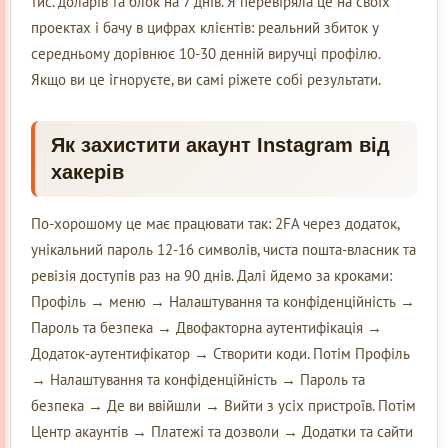
тис. доларів та блок на 7 днів. Я перевіряла це на своїх
проектах і бачу в цифрах клієнтів: реальний збиток у
середньому дорівнює 10-30 денній виручці профілю.
Якщо ви це ігноруєте, ви самі ріжете собі результати.
Як захистити акаунт Instagram від
хакерів
По-хорошому це має працювати так: 2FA через додаток,
унікальний пароль 12-16 символів, чиста пошта-власник та
ревізія доступів раз на 90 днів. Далі йдемо за кроками:
Профіль → меню → Налаштування та конфіденційність →
Пароль та безпека → Двофакторна аутентифікація →
Додаток-аутентифікатор → Створити коди. Потім Профіль
→ Налаштування та конфіденційність → Пароль та
безпека → Де ви ввійшли → Вийти з усіх пристроїв. Потім
Центр акаунтів → Платежі та дозволи → Додатки та сайти