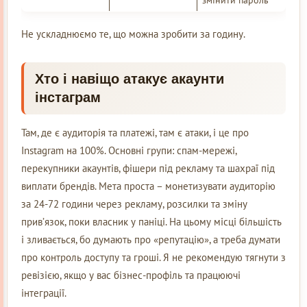
змінити пароль
Не ускладнюємо те, що можна зробити за годину.
Хто і навіщо атакує акаунти
інстаграм
Там, де є аудиторія та платежі, там є атаки, і це про
Instagram на 100%. Основні групи: спам-мережі,
перекупники акаунтів, фішери під рекламу та шахраї під
виплати брендів. Мета проста – монетизувати аудиторію
за 24-72 години через рекламу, розсилки та зміну
прив’язок, поки власник у паніці. На цьому місці більшість
і зливається, бо думають про «репутацію», а треба думати
про контроль доступу та гроші. Я не рекомендую тягнути з
ревізією, якщо у вас бізнес-профіль та працюючі
інтеграції.