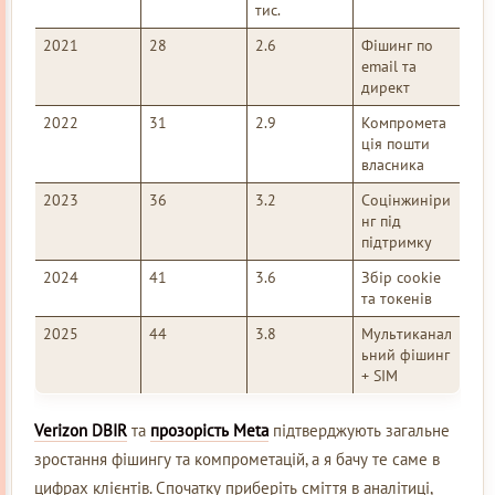
тис.
2021
28
2.6
Фішинг по
email та
директ
2022
31
2.9
Компромета
ція пошти
власника
2023
36
3.2
Соцінжиніри
нг під
підтримку
2024
41
3.6
Збір cookie
та токенів
2025
44
3.8
Мультиканал
ьний фішинг
+ SIM
Verizon DBIR
та
прозорість Meta
підтверджують загальне
зростання фішингу та компрометацій, а я бачу те саме в
цифрах клієнтів. Спочатку приберіть сміття в аналітиці,