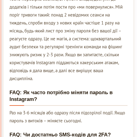
додатків і тільки потім пости про «ми повернулися». Мій
поріг тривоги такий: понад 2 невідомих сеанси на
тиждень, спроби входу з нових країн частіше 1 разу на
місяць, будь-який лист про зміну пароля без вашої дії –
реагуєте одразу. Це не магія, а система: щоквартальний
аудит безпеки та регулярні тренінги команди на фішинг
знижують ризик у 2-3 рази. Якщо ви запитаєте, скільки
користувачів Instagram піддаються хакерським атакам,
відповідь я дала вище, а далі все вирішує ваша
дисципліна.
FAQ: Як часто потрібно міняти пароль в
Instagram?
Раз на 3-6 місяців або одразу після підозрілої події. Якщо
пароль з витоків – міняєте сьогодні.
FAQ: Чи достатньо SMS-кодів для 2FA?