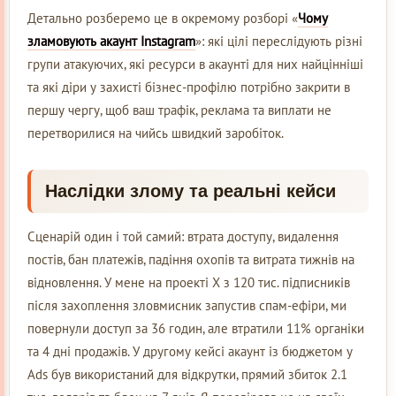
Детально розберемо це в окремому розборі «
Чому
зламовують акаунт Instagram
»: які цілі переслідують різні
групи атакуючих, які ресурси в акаунті для них найцінніші
та які діри у захисті бізнес-профілю потрібно закрити в
першу чергу, щоб ваш трафік, реклама та виплати не
перетворилися на чийсь швидкий заробіток.
Наслідки злому та реальні кейси
Сценарій один і той самий: втрата доступу, видалення
постів, бан платежів, падіння охопів та витрата тижнів на
відновлення. У мене на проекті X з 120 тис. підписників
після захоплення зловмисник запустив спам-ефіри, ми
повернули доступ за 36 годин, але втратили 11% органіки
та 4 дні продажів. У другому кейсі акаунт із бюджетом у
Ads був використаний для відкрутки, прямий збиток 2.1