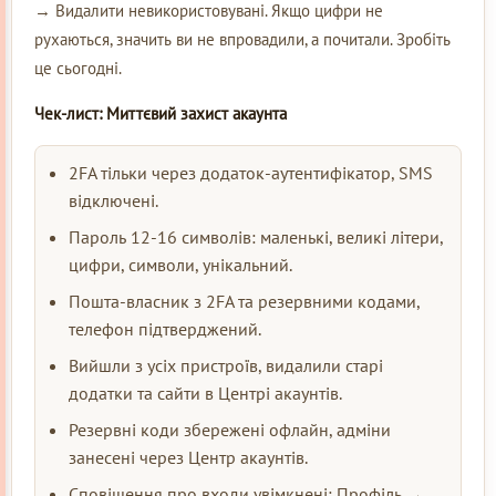
→ Видалити невикористовувані. Якщо цифри не
рухаються, значить ви не впровадили, а почитали. Зробіть
це сьогодні.
Чек-лист: Миттєвий захист акаунта
2FA тільки через додаток-аутентифікатор, SMS
відключені.
Пароль 12-16 символів: маленькі, великі літери,
цифри, символи, унікальний.
Пошта-власник з 2FA та резервними кодами,
телефон підтверджений.
Вийшли з усіх пристроїв, видалили старі
додатки та сайти в Центрі акаунтів.
Резервні коди збережені офлайн, адміни
занесені через Центр акаунтів.
Сповіщення про входи увімкнені: Профіль →