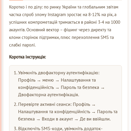
Коротко і по ділу: по ринку України та глобальним звітам
частка спроб злому Instagram зростає на 8-12% на рік, а
успішних компрометацій тримається в районі 3-4 на 1000
акаунтів. Основний вектор – фішинг через директу та
клони сторінок підтримки, плюс перехоплення SMS та
слабкі паролі.
Коротка інструкція:
Увімкніть двофакторну аутентифікацію:
Профіль → меню → Налаштування та
конфіденційність → Пароль та безпека →
Двофакторна аутентифікація.
Перевірте активні сеанси: Профіль →
Налаштування та конфіденційність → Пароль та
безпека → Входи в акаунт → Де ви ввійшли.
Відключіть SMS-коди, увімкніть додаток-