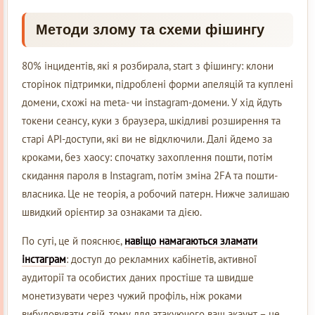
Методи злому та схеми фішингу
80% інцидентів, які я розбирала, start з фішингу: клони
сторінок підтримки, підроблені форми апеляцій та куплені
домени, схожі на meta- чи instagram-домени. У хід йдуть
токени сеансу, куки з браузера, шкідливі розширення та
старі API-доступи, які ви не відключили. Далі йдемо за
кроками, без хаосу: спочатку захоплення пошти, потім
скидання пароля в Instagram, потім зміна 2FA та пошти-
власника. Це не теорія, а робочий патерн. Нижче залишаю
швидкий орієнтир за ознаками та дією.
По суті, це й пояснює,
навіщо намагаються зламати
інстаграм
: доступ до рекламних кабінетів, активної
аудиторії та особистих даних простіше та швидше
монетизувати через чужий профіль, ніж роками
вибудовувати свій, тому для атакуючого ваш акаунт – це