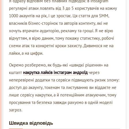
Я одразу відповім без плавних підводок: в Instagram
регулярні атаки ловлять від 3 до 5 користувачів на кожну
1000 акаунтів на рік, і це зростає. Ця стаття для SMM,
власників бізнес-сторінок та авторів контенту, які не
хочуть втрачати аудиторію, рекламу та гроші. Я не вірю
відчуттям, я вірю даним, тому покажу статистику, робочі
схеми атак та конкретні кроки захисту. Дивимося не на
лайки, а на цифри.
Окремо розберемо, як будь-які «швидкі рішення» на
кшталт
накрутка лайків інстаграм андроїд
через
неперевірені додатки та сервіси підвищують ризик злому:
доступ до акаунту, токенам та листуванню ви віддаєте не
лише сервісу накрутки, а й потенційним атакуючим, тому
просування та безпека завжди рахуємо в одній моделі
загроз.
Швидка відповідь