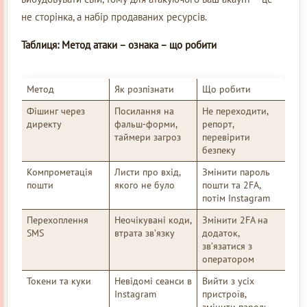
не сторінка, а набір продаваних ресурсів.
Таблиця: Метод атаки – ознака – що робити
Метод
Як розпізнати
Що робити
Фішинг через
Посилання на
Не переходити,
директу
фальш-форми,
репорт,
таймери загроз
перевірити
безпеку
Компрометація
Листи про вхід,
Змінити пароль
пошти
якого не було
пошти та 2FA,
потім Instagram
Перехоплення
Неочікувані коди,
Змінити 2FA на
SMS
втрата зв’язку
додаток,
зв’язатися з
оператором
Токени та куки
Невідомі сеанси в
Вийти з усіх
Instagram
пристроїв,