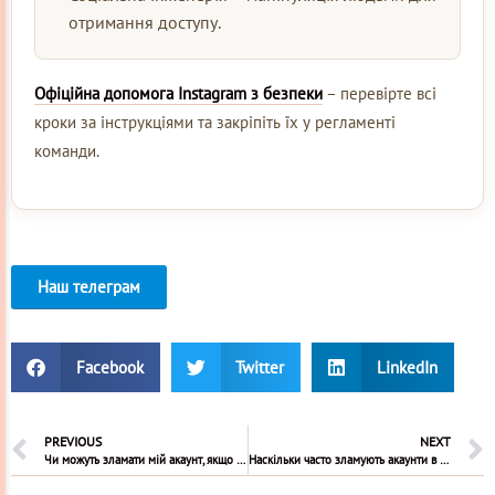
отримання доступу.
Офіційна допомога Instagram з безпеки
– перевірте всі
кроки за інструкціями та закріпіть їх у регламенті
команди.
Наш телеграм
Facebook
Twitter
LinkedIn
PREVIOUS
NEXT
Чи можуть зламати мій акаунт, якщо я напишу комусь у особисті повідомлення в Інстаграмі?
Наскільки часто зламують акаунти в Інстаграм?