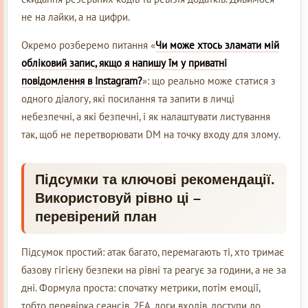
не на лайки, а на цифри.
Окремо розберемо питання «
Чи може хтось зламати мій
обліковий запис, якщо я напишу їм у приватні
повідомлення в Instagram?
»: що реально може статися з
одного діалогу, які посилання та запити в личці
небезпечні, а які безпечні, і як налаштувати листування
так, щоб не перетворювати DM на точку входу для злому.
Підсумки та ключові рекомендації.
Використовуй рівно ці –
перевірений план
Підсумок простий: атак багато, перемагають ті, хто тримає
базову гігієну безпеки на рівні та реагує за години, а не за
дні. Формула проста: спочатку метрики, потім емоції,
тобто перевірка сеансів, 2FA, логи входів, доступи до