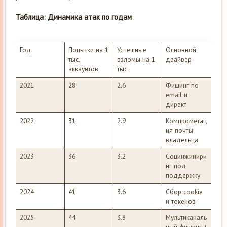
Таблица: Динамика атак по годам
Год
Попытки на 1
Успешные
Основной
тыс.
взломы на 1
драйвер
аккаунтов
тыс.
2021
28
2.6
Фишинг по
email и
директ
2022
31
2.9
Компрометац
ия почты
владельца
2023
36
3.2
Социнжинири
нг под
поддержку
2024
41
3.6
Сбор cookie
и токенов
2025
44
3.8
Мультиканаль