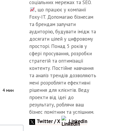
соціальних мережах та SEO.
, що працює у компанії
Foxy-IT. Допомагаю бізнесам
та брендам залучати
аудиторію, будувати імідж та
досягати цілей у цифровому
просторі. Понад 5 років у
сфері просування, розробки
стратегій та оптимізації
контенту. Постійне навчання
та аналіз трендів дозволяють
мені розробляти ефективні
рішення для клієнтів. Веду
4
мин
проекти від ідеї до
результату, роблячи ваш
бізнес помітним та успішним.
Twitter / X
LinkedIn