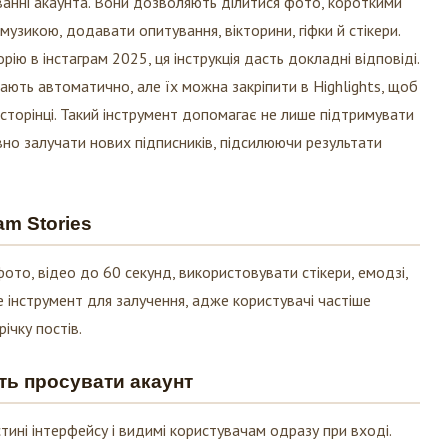
музикою, додавати опитування, вікторини, гіфки й стікери.
рію в інстаграм 2025, ця інструкція дасть докладні відповіді.
никають автоматично, але їх можна закріпити в Highlights, щоб
сторінці. Такий інструмент допомагає не лише підтримувати
ивно залучати нових підписників, підсилюючи результати
am Stories
фото, відео до 60 секунд, використовувати стікери, емодзі,
е інструмент для залучення, адже користувачі частіше
ічку постів.
ть просувати акаунт
стині інтерфейсу і видимі користувачам одразу при вході.