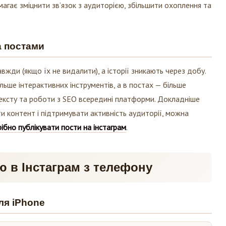
агає зміцнити зв’язок з аудиторією, збільшити охоплення та
а постами
авжди (якщо їх не видалити), а історії зникають через добу.
льше інтерактивних інструментів, а в постах — більше
ксту та роботи з SEO всередині платформи. Докладніше
ти контент і підтримувати активність аудиторії, можна
рібно публікувати пости на інстаграм
.
ю в Інстаграм з телефону
ля iPhone