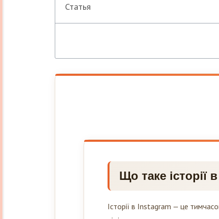
Статья
Що таке історії 
Історії в Instagram — це тимчасов
відіграють ключову роль у просу