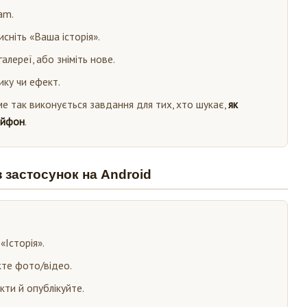
am.
исніть «Ваша історія».
алереї, або зніміть нове.
ику чи ефект.
ме так виконується завдання для тих, хто шукає,
як
айфон
.
з застосунок на Android
«Історія».
те фото/відео.
ти й опублікуйте.