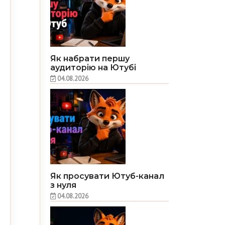
Як набрати першу
аудиторію на Ютубі
04.08.2026
Як просувати Ютуб-канал
з нуля
04.08.2026