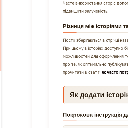
Часте використання сторіс допом
підвищити залученість.
Різниця між історіями т
Пости зберігаються в стрічці наз
При цьому в історіях доступно бі
можливостей для оформлення те
про те, як оптимально публікува
прочитати в статті
як часто пот
Як додати історі
Покрокова інструкція д