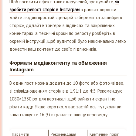
Щоб посилити ефект таких каруселей, продумайте,
як
зробити репост сторіс в Інстаграм
в рамках воронки:
дайте людям простий сценарій «збережи та зашейри в
сторіс», додайте тригери в підписах та закріплених
коментарях, а технічні кроки по репосту розберіть в
окремій інструкції, щоб аудиторії було максимально легко
донести ваш контент до своїх підписників.
Формати медіаконтенту та обмеження
Instagram
В один пост можна додати до 10 фото або фото+відео,
зі співвідношенням сторін від 1.91:1 до 4:5. Рекомендую
1080×1350 px для вертикалі, щоб зайняти екран і не
різати кадр. Якщо коротко, у вас застій ось тут, коли ви
завантажуєте 16:9 і втрачаєте площу перегляду.
Параметр
Рекомендація
Критичний поріг