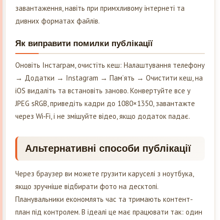
завантаження, навіть при примхливому інтернеті та
дивних форматах файлів.
Як виправити помилки публікації
Оновіть Інстаграм, очистіть кеш: Налаштування телефону
→ Додатки → Instagram → Пам’ять → Очистити кеш, на
iOS видаліть та встановіть заново. Конвертуйте все у
JPEG sRGB, приведіть кадри до 1080×1350, завантажте
через Wi‑Fi, і не змішуйте відео, якщо додаток падає.
Альтернативні способи публікації
Через браузер ви можете грузити каруселі з ноутбука,
якщо зручніше відбирати фото на десктопі.
Планувальники економлять час та тримають контент-
план під контролем. В ідеалі це має працювати так: один