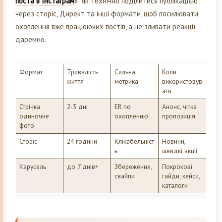
поста в Інстаграм
»: як технічно поділитися публікацією
через сторіс, Директ та інші формати, щоб посилювати
охоплення вже працюючих постів, а не зливати реакції
даремно.
Формат
Тривалість
Сильна
Коли
життя
метрика
використовув
ати
Стрічка
2-3 дні
ER по
Анонс, чітка
одиночне
охопленню
пропозиція
фото
Сторіс
24 години
Клікабельніст
Новини,
ь
швидкі акції
Карусель
до 7 днів+
Збереження,
Покрокові
свайпи
гайди, кейси,
каталоги