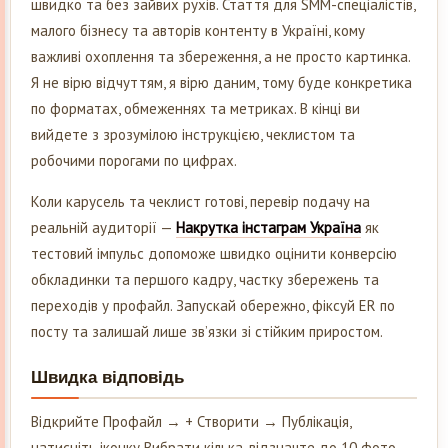
швидко та без зайвих рухів. Стаття для SMM-спеціалістів,
малого бізнесу та авторів контенту в Україні, кому
важливі охоплення та збереження, а не просто картинка.
Я не вірю відчуттям, я вірю даним, тому буде конкретика
по форматах, обмеженнях та метриках. В кінці ви
вийдете з зрозумілою інструкцією, чеклистом та
робочими порогами по цифрах.
Коли карусель та чеклист готові, перевір подачу на
реальній аудиторії —
Накрутка інстаграм Україна
як
тестовий імпульс допоможе швидко оцінити конверсію
обкладинки та першого кадру, частку збережень та
переходів у профайл. Запускай обережно, фіксуй ER по
посту та залишай лише зв’язки зі стійким приростом.
Швидка відповідь
Відкрийте Профайл → + Створити → Публікація,
натисніть іконку Вибрати кілька, відзначте до 10 фото,