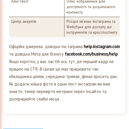
Альт-текст
Опис зображення для
доступності та додаткового
контексту
Центр акаунтів
Розділ зв’язки Інстаграма та
Фейсбука для доступу до
інструментів та кросспостингу
Офіційні джерела: довідка Інстаграма
help.instagram.com
та довідка Meta для бізнесу
facebook.com/business/help
.
Якщо коротко, у вас застій ось тут, де перший кадр не
працює на CTR. В ідеалі це має працювати так:
обкладинка ціпляє, середина тримає, фінал просить дію.
Як додати кілька фото в один пост інстаграм ви вже
знаєте, тепер перевірте метрики через Інсайти та
доопрацюйте слабкі місця.