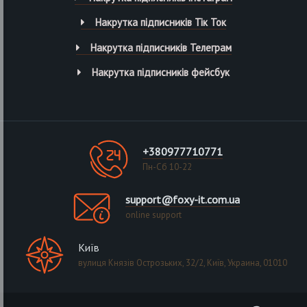
Накрутка підписників Тік Ток
Накрутка підписників Телеграм
Накрутка підписників фейсбук
+380977710771
Пн-Сб 10-22
support@foxy-it.com.ua
online support
Київ
вулиця Князів Острозьких, 32/2, Київ, Украина, 01010