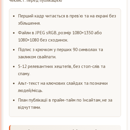
Чеклист: перед публікацією
Перший кадр читається в прев’ю та на екрані без
збільшення.
Файли в JPEG sRGB, розмір 1080×1350 або
1080×1080 без сходинок.
Підпис з крючком у перших 90 символах та
закликом свайпати.
5-12 релевантних хештегів, без стоп-слів та
спаму.
Альт-текст на ключових слайдах та позначки
людей/місць.
План публікації в прайм-тайм по Інсайтам, не за
відчуттями.