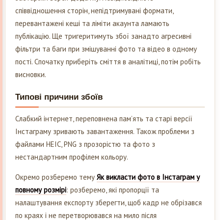
співвідношення сторін, непідтримувані формати,
перевантажені кеші та ліміти акаунта ламають
публікацію. Ще тригеритимуть збої занадто агресивні
фільтри та баги при змішуванні фото та відео в одному
пості. Спочатку приберіть сміття в аналітиці, потім робіть
висновки.
Типові причини збоїв
Слабкий інтернет, переповнена пам’ять та старі версії
Інстаграму зривають завантаження. Також проблеми з
файлами HEIC, PNG з прозорістю та фото з
нестандартним профілем кольору.
Окремо розберемо тему
Як викласти фото в Інстаграм у
повному розмірі
: розберемо, які пропорції та
налаштування експорту зберегти, щоб кадр не обрізався
по краях і не перетворювався на мило після