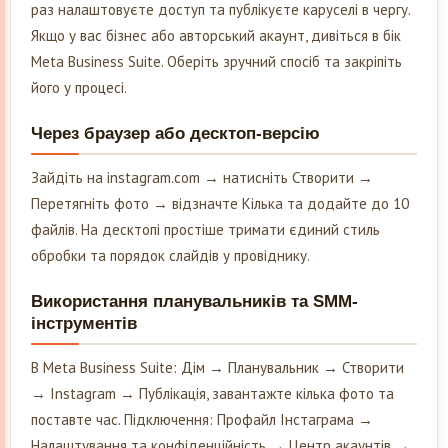
раз налаштовуєте доступ та публікуєте каруселі в чергу.
Якщо у вас бізнес або авторський акаунт, дивіться в бік
Meta Business Suite. Оберіть зручний спосіб та закріпіть
його у процесі.
Через браузер або десктоп-версію
Зайдіть на instagram.com → натисніть Створити →
Перетягніть фото → відзначте Кілька та додайте до 10
файлів. На десктопі простіше тримати єдиний стиль
обробки та порядок слайдів у провіднику.
Використання планувальників та SMM-
інструментів
В Meta Business Suite: Дім → Планувальник → Створити
→ Instagram → Публікація, завантажте кілька фото та
поставте час. Підключення: Профайл Інстаграма →
Налаштування та конфіденційність → Центр акаунтів →