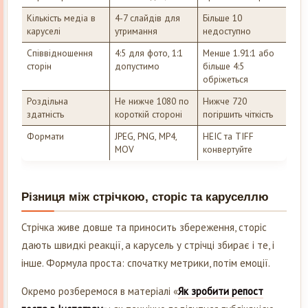
Кількість медіа в
4-7 слайдів для
Більше 10
каруселі
утримання
недоступно
Співвідношення
4:5 для фото, 1:1
Менше 1.91:1 або
сторін
допустимо
більше 4:5
обріжеться
Роздільна
Не нижче 1080 по
Нижче 720
здатність
короткій стороні
погіршить чіткість
Формати
JPEG, PNG, MP4,
HEIC та TIFF
MOV
конвертуйте
Різниця між стрічкою, сторіс та каруселлю
Стрічка живе довше та приносить збереження, сторіс
дають швидкі реакції, а карусель у стрічці збирає і те, і
інше. Формула проста: спочатку метрики, потім емоції.
Окремо розберемося в матеріалі «
Як зробити репост