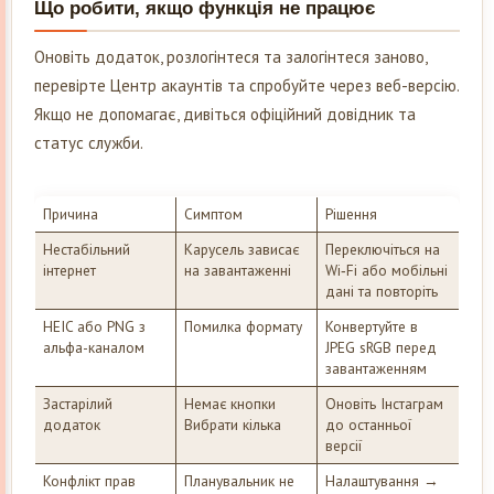
Що робити, якщо функція не працює
Оновіть додаток, розлогінтеся та залогінтеся заново,
перевірте Центр акаунтів та спробуйте через веб-версію.
Якщо не допомагає, дивіться офіційний довідник та
статус служби.
Причина
Симптом
Рішення
Нестабільний
Карусель зависає
Переключіться на
інтернет
на завантаженні
Wi‑Fi або мобільні
дані та повторіть
HEIC або PNG з
Помилка формату
Конвертуйте в
альфа-каналом
JPEG sRGB перед
завантаженням
Застарілий
Немає кнопки
Оновіть Інстаграм
додаток
Вибрати кілька
до останньої
версії
Конфлікт прав
Планувальник не
Налаштування →