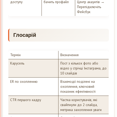
доступу
бачить профайл
Центр акаунтів →
Перепідключіть
Фейсбук
Глосарій
Термін
Визначення
Карусель
Пост з кількох фото або
відео у стрічці Інстаграма, до
10 слайдів
ER по охопленню
Взаємодії поділені на
охоплення, ключовий
показник ефективності
CTR першого кадру
Частка користувачів, які
свайпнули до 2 слайда,
метрика захоплення уваги