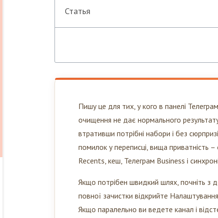
Статья
Пишу це для тих, у кого в панелі Телеграм
очищення не дає нормального результату
втративши потрібні набори і без сюрпризі
помилок у переписці, вища приватність 
Recents, кеш, Телеграм Business і синхрон
Якщо потрібен швидкий шлях, почніть з до
повної зачистки відкрийте Налаштування –
Якщо паралельно ви ведете канал і відст
підписників Телеграм-каналу
, але тут ва