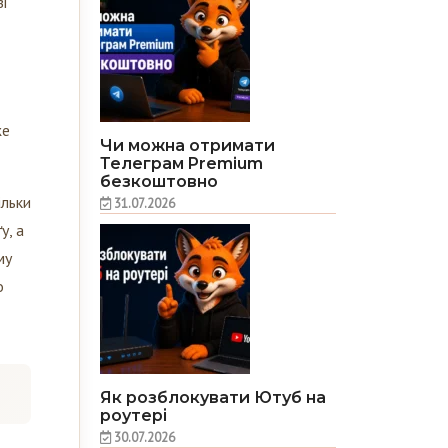
же
Чи можна отримати
Телеграм Premium
безкоштовно
ільки
31.07.2026
у, а
му
о
Як розблокувати Ютуб на
роутері
30.07.2026
ліди