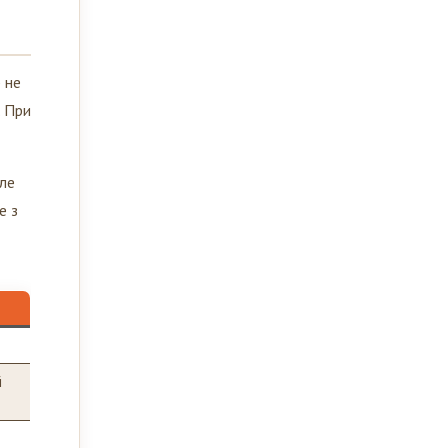
 не
. При
але
е з
й