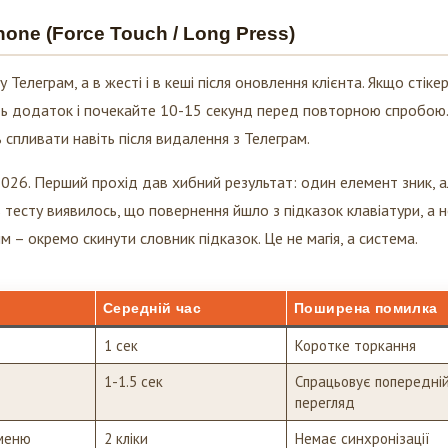
one (Force Touch / Long Press)
елеграм, а в жесті і в кеші після оновлення клієнта. Якщо стікер
іть додаток і почекайте 10-15 секунд перед повторною спробою
 спливати навіть після видалення з Телеграм.
 2026. Перший прохід дав хибний результат: один елемент зник, 
 тесту виявилось, що повернення йшло з підказок клавіатури, а н
 – окремо скинути словник підказок. Це не магія, а система.
Середній час
Поширена помилка
1 сек
Коротке торкання
1-1.5 сек
Спрацьовує попередні
перегляд
меню
2 кліки
Немає синхронізації
одразу