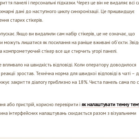
 хмарні дані до наступного циклу синхронізації. Це пришвидшує
ння старих стікерів.
пускає. Якщо ви видалили сам набір стікерів, це не означає, що
и можуть лишатися як посилання на раніше вживані об’єкти. Звід
а компрометуючий стікер все ще стирчить угорі панелі.
е впливало на швидкість відповіді. Коли оператору доводилося
с реакції зростав. Технічна норма для швидкої відповіді в чаті – 
нижує закриття діалогу приблизно на 18%. Чиста панель сама по с
 або пристрій, корисно перевірити і
як налаштувати темну тем
стина інтерфейсних налаштувань скидається разом з візуальними