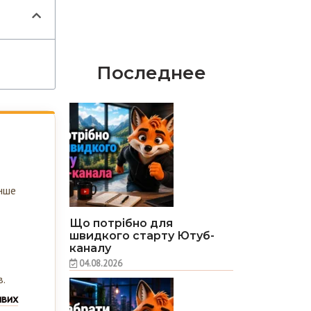
Последнее
енше
Що потрібно для
швидкого старту Ютуб-
каналу
04.08.2026
.
ивих