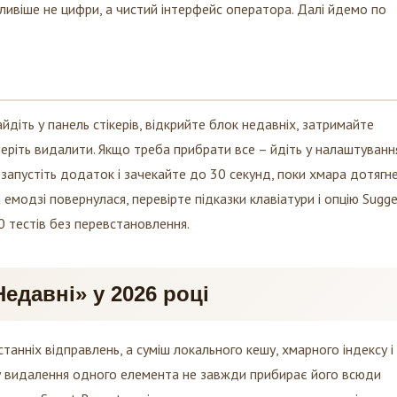
йдіть у панель стікерів, відкрийте блок недавніх, затримайте
еріть видалити. Якщо треба прибрати все – йдіть у налаштуванн
ерезапустіть додаток і зачекайте до 30 секунд, поки хмара дотягн
 емодзі повернулася, перевірте підказки клавіатури і опцію Sugg
10 тестів без перевстановлення.
едавні» у 2026 році
танніх відправлень, а суміш локального кешу, хмарного індексу і
у видалення одного елемента не завжди прибирає його всюди
 через Smart Recents, які можуть повертати часто вживані емодз