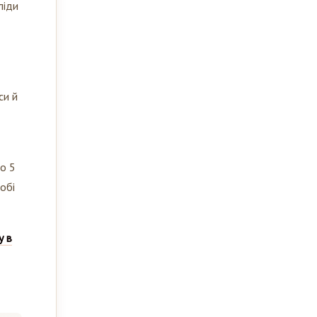
си й
до 5
обі
у в