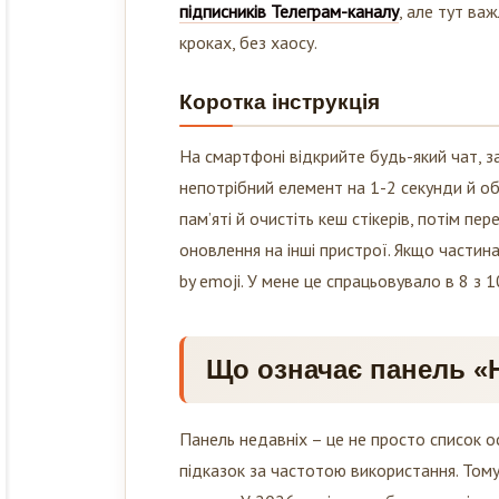
кроках, без хаосу.
Коротка інструкція
На смартфоні відкрийте будь-який чат, за
непотрібний елемент на 1-2 секунди й об
пам’яті й очистіть кеш стікерів, потім п
оновлення на інші пристрої. Якщо частина
by emoji. У мене це спрацьовувало в 8 з 
Що означає панель «Н
Панель недавніх – це не просто список ос
підказок за частотою використання. Том
одразу. У 2026 році це особливо помітно