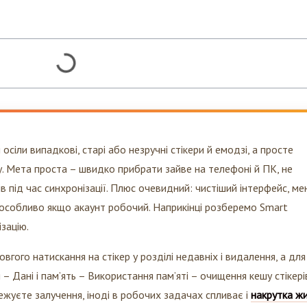
 осіли випадкові, старі або незручні стікери й емодзі, а просте
. Мета проста – швидко прибрати зайве на телефоні й ПК, не
в під час синхронізації. Плюс очевидний: чистіший інтерфейс, м
– особливо якщо акаунт робочий. Наприкінці розберемо Smart
ізацію.
вгого натискання на стікер у розділі недавніх і видалення, а для
 Дані і пам’ять – Використання пам’яті – очищення кешу стікерів
ежуєте залучення, іноді в робочих задачах спливає і
накрутка ж
жливіше не цифри, а чистий інтерфейс оператора. Далі йдемо по