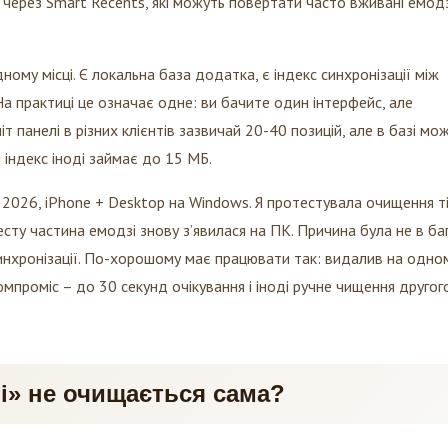
ному місці. Є локальна база додатка, є індекс синхронізації між
На практиці це означає одне: ви бачите один інтерфейс, але
міт панелі в різних клієнтів зазвичай 20-40 позицій, але в базі мо
 індекс іноді займає до 15 МБ.
д 2026, iPhone + Desktop на Windows. Я протестувала очищення т
есту частина емодзі знову з’явилася на ПК. Причина була не в баґ
і синхронізації. По-хорошому має працювати так: видалив на одно
мпроміс – до 30 секунд очікування і іноді ручне чищення другог
і» не очищається сама?
ття панелі і персональні підказки. Через це він не видаляє всі с