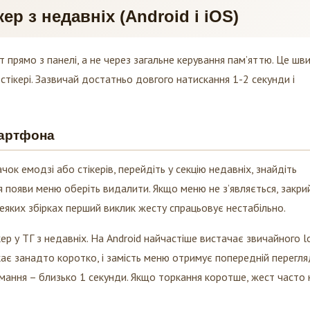
ер з недавніх (Android і iOS)
 прямо з панелі, а не через загальне керування пам’яттю. Це ш
стікері. Зазвичай достатньо довгого натискання 1-2 секунди і
мартфона
чок емодзі або стікерів, перейдіть у секцію недавніх, знайдіть
ля появи меню оберіть видалити. Якщо меню не з’являється, закри
 деяких збірках перший виклик жесту спрацьовує нестабільно.
кер у ТГ з недавніх. На Android найчастіше вистачає звичайного l
скає занадто коротко, і замість меню отримує попередній перегля
мання – близько 1 секунди. Якщо торкання коротше, жест часто 