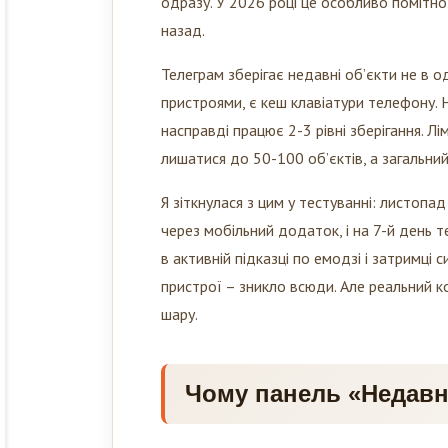
назад.
Телеграм зберігає недавні об’єкти не в од
пристроями, є кеш клавіатури телефону. 
насправді працює 2-3 рівні зберігання. Лі
лишатися до 50-100 об’єктів, а загальний
Я зіткнулася з цим у тестуванні: листопа
через мобільний додаток, і на 7-й день т
в активній підказці по емодзі і затримц
пристрої – зникло всюди. Але реальний ко
шару.
Чому панель «Недавн
Тому що Телеграм береже швидкість відкри