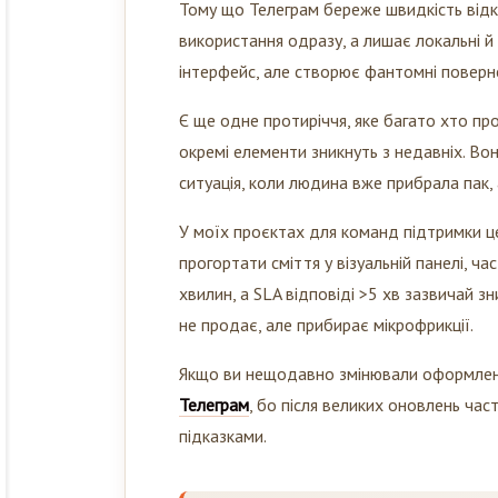
використання одразу, а лишає локальні й
інтерфейс, але створює фантомні поверне
Є ще одне протиріччя, яке багато хто про
окремі елементи зникнуть з недавніх. Вон
ситуація, коли людина вже прибрала пак, 
У моїх проєктах для команд підтримки ц
прогортати сміття у візуальній панелі, ча
хвилин, а SLA відповіді >5 хв зазвичай з
не продає, але прибирає мікрофрикції.
Якщо ви нещодавно змінювали оформлення
Телеграм
, бо після великих оновлень ча
підказками.