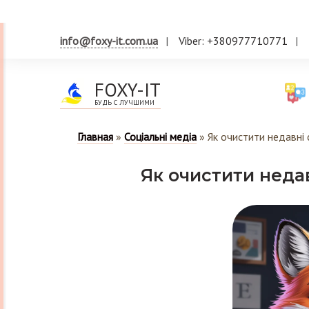
info@foxy-it.com.ua
Viber: +380977710771
FOXY-IT
БУДЬ С ЛУЧШИМИ
Главная
»
Соціальні медіа
»
Як очистити недавні 
Як очистити недав