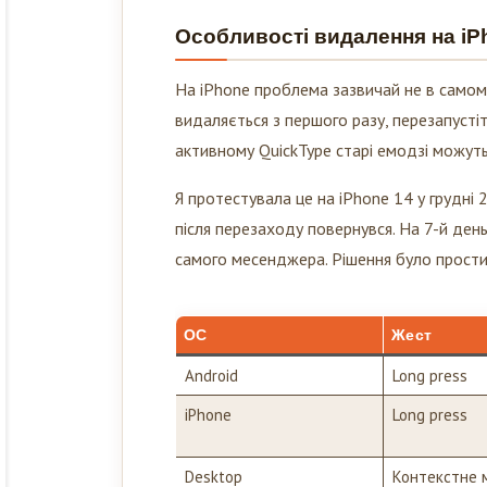
Особливості видалення на iPh
На iPhone проблема зазвичай не в самому Т
видаляється з першого разу, перезапуст
активному QuickType старі емодзі можуть
Я протестувала це на iPhone 14 у грудні
після перезаходу повернувся. На 7-й день
самого месенджера. Рішення було простим
ОС
Жест
Android
Long press
iPhone
Long press
Desktop
Контекстне 