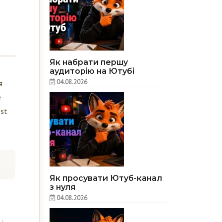
Як набрати першу
аудиторію на Ютубі
04.08.2026
я
е
est
Як просувати Ютуб-канал
з нуля
04.08.2026
і