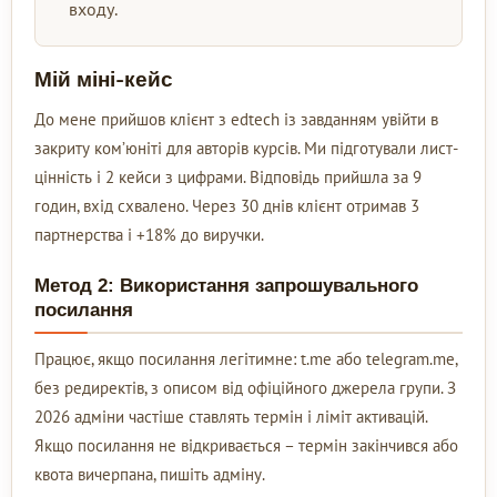
входу.
Мій міні-кейс
До мене прийшов клієнт з edtech із завданням увійти в
закриту ком’юніті для авторів курсів. Ми підготували лист-
цінність і 2 кейси з цифрами. Відповідь прийшла за 9
годин, вхід схвалено. Через 30 днів клієнт отримав 3
партнерства і +18% до виручки.
Метод 2: Використання запрошувального
посилання
Працює, якщо посилання легітимне: t.me або telegram.me,
без редиректів, з описом від офіційного джерела групи. З
2026 адміни частіше ставлять термін і ліміт активацій.
Якщо посилання не відкривається – термін закінчився або
квота вичерпана, пишіть адміну.