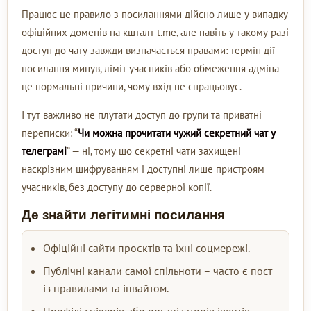
Працює це правило з посиланнями дійсно лише у випадку
офіційних доменів на кшталт t.me, але навіть у такому разі
доступ до чату завжди визначається правами: термін дії
посилання минув, ліміт учасників або обмеження адміна —
це нормальні причини, чому вхід не спрацьовує.
І тут важливо не плутати доступ до групи та приватні
переписки: “
Чи можна прочитати чужий секретний чат у
телеграмі
” — ні, тому що секретні чати захищені
наскрізним шифруванням і доступні лише пристроям
учасників, без доступу до серверної копії.
Де знайти легітимні посилання
Офіційні сайти проєктів та їхні соцмережі.
Публічні канали самої спільноти – часто є пост
із правилами та інвайтом.