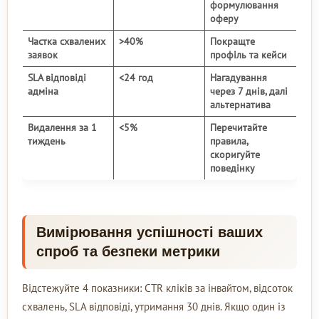
формулювання
оферу
Частка схвалених
>40%
Покращте
заявок
профіль та кейси
SLA відповіді
<24 год
Нагадування
адміна
через 7 днів, далі
альтернатива
Видалення за 1
<5%
Перечитайте
тиждень
правила,
скоригуйте
поведінку
Вимірювання успішності ваших
спроб та безпеки метрики
Відстежуйте 4 показники: CTR кліків за інвайтом, відсоток
схвалень, SLA відповіді, утримання 30 днів. Якщо один із