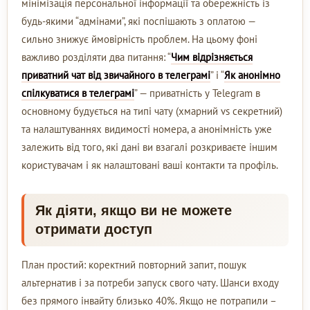
мінімізація персональної інформації та обережність із
будь-якими “адмінами”, які поспішають з оплатою —
сильно знижує ймовірність проблем. На цьому фоні
важливо розділяти два питання: “
Чим відрізняється
приватний чат від звичайного в телеграмі
” і “
Як анонімно
спілкуватися в телеграмі
” — приватність у Telegram в
основному будується на типі чату (хмарний vs секретний)
та налаштуваннях видимості номера, а анонімність уже
залежить від того, які дані ви взагалі розкриваєте іншим
користувачам і як налаштовані ваші контакти та профіль.
Як діяти, якщо ви не можете
отримати доступ
План простий: коректний повторний запит, пошук
альтернатив і за потреби запуск свого чату. Шанси входу
без прямого інвайту близько 40%. Якщо не потрапили –