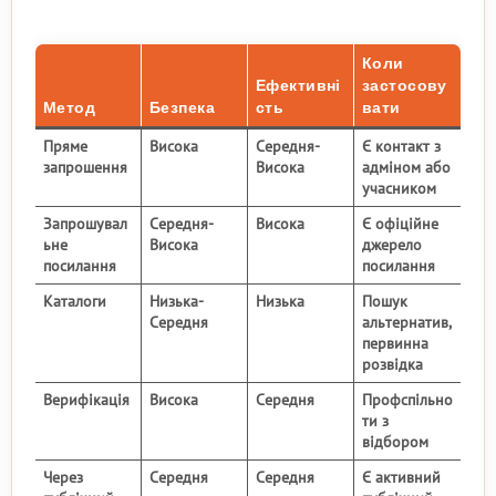
Коли
Ефективні
застосову
Метод
Безпека
сть
вати
Пряме
Висока
Середня-
Є контакт з
запрошення
Висока
адміном або
учасником
Запрошувал
Середня-
Висока
Є офіційне
ьне
Висока
джерело
посилання
посилання
Каталоги
Низька-
Низька
Пошук
Середня
альтернатив,
первинна
розвідка
Верифікація
Висока
Середня
Профспільно
ти з
відбором
Через
Середня
Середня
Є активний