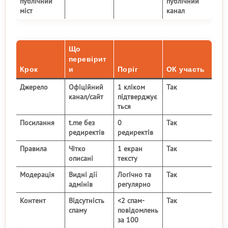
публічний
публічний
міст
канал
Що
перевірит
Крок
и
Поріг
ОК участь
Джерело
Офіційний
1 кліком
Так
канал/сайт
підтверджує
ться
Посилання
t.me без
0
Так
редиректів
редиректів
Правила
Чітко
1 екран
Так
описані
тексту
Модерація
Видні дії
Логічно та
Так
адмінів
регулярно
Контент
Відсутність
<2 спам-
Так
спаму
повідомлень
за 100