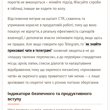
порогів не виконується – міняйте підхід. Фіксуйте спроби
в таблиці, інакше ви ходите по колу.
Відстеження метрик на кшталт CTR, схвалень та
утримання корисне в продуктовій роботі, тому що воно
показує не відчуття, а реальну ефективність сценаріїв
взаємодії, і допомагає вчасно змінювати підхід, якщо щось
не працює. Але якщо говорити про Telegram, то “
як знайти
приховані чати в телеграмі
” зазвичай зводиться не до
«пошуку таємних переписок», а до перевірки стандартних
місць: архів, папки, список діалогів та налаштування
відображення, тому що окремого механізму «прихованих
чатів» як окремого шару приватності там немає — є лише
архівовані та секретні чати з різною логікою зберігання.
Індикатори безпечного та продуктивного
вступу
Чіткі правила на вхід, активна модерація, відсутність