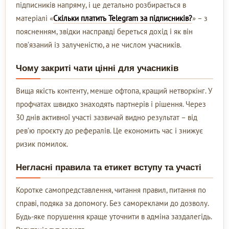
підписників напряму, і це детально розбирається в
матеріалі «
Скільки платить Telegram за підписників?
» – з
поясненням, звідки насправді береться дохід і як він
пов’язаний із залученістю, а не числом учасників.
Чому закриті чати цінні для учасників
Вища якість контенту, менше офтопа, кращий нетворкінг. У
профчатах швидко знаходять партнерів і рішення. Через
30 днів активної участі зазвичай видно результат – від
рев’ю проєкту до рефералів. Це економить час і знижує
ризик помилок.
Негласні правила та етикет вступу та участі
Коротке самопредставлення, читання правил, питання по
справі, подяка за допомогу. Без самореклами до дозволу.
Будь-яке порушення краще уточнити в адміна заздалегідь.