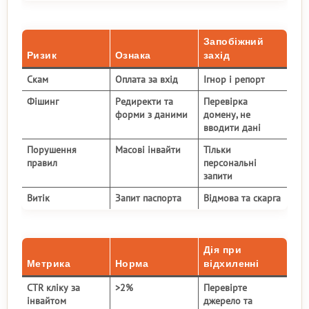
Запобіжний
Ризик
Ознака
захід
Скам
Оплата за вхід
Ігнор і репорт
Фішинг
Редиректи та
Перевірка
форми з даними
домену, не
вводити дані
Порушення
Масові інвайти
Тільки
правил
персональні
запити
Витік
Запит паспорта
Відмова та скарга
Дія при
Метрика
Норма
відхиленні
CTR кліку за
>2%
Перевірте
інвайтом
джерело та