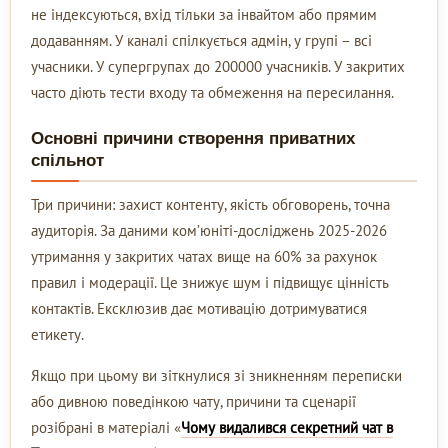
не індексуються, вхід тільки за інвайтом або прямим
додаванням. У каналі спілкується адмін, у групі – всі
учасники. У супергрупах до 200000 учасників. У закритих
часто діють тести входу та обмеження на пересилання.
Основні причини створення приватних
спільнот
Три причини: захист контенту, якість обговорень, точна
аудиторія. За даними ком’юніті-досліджень 2025-2026
утримання у закритих чатах вище на 60% за рахунок
правил і модерації. Це знижує шум і підвищує цінність
контактів. Ексклюзив дає мотивацію дотримуватися
етикету.
Якщо при цьому ви зіткнулися зі зникненням переписки
або дивною поведінкою чату, причини та сценарії
розібрані в матеріалі «
Чому видалився секретний чат в