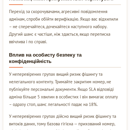
Перехід за скорочувачами, агресивні повідомлення
адмінам, спроби обійти верифікацію. Якщо вас відхилили
– не сперечайтеся, дочекайтеся наступного набору.
Другий шанс є частіше, ніж здається, якщо переписка
ввічлива і по справі.
Вплив на особисту безпеку та
конфіденційність
У неперевірених групах вищий ризик фішингу та
нелегального контенту. Тримайте закритим номер, не
публікуйте персональні документи. Якщо SLA відповіді
адміна більше 5 хвилин в особистих і він вимагає оплату
– одразу стоп, шанс легальності падає на 18%.
У неперевірених групах дійсно вищий ризик фішингу та
витоків даних, тому базова гігієна — прихований номер,