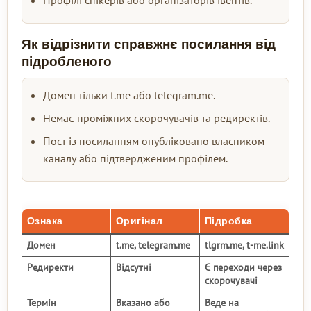
Профілі спікерів або організаторів івентів.
Як відрізнити справжнє посилання від
підробленого
Домен тільки t.me або telegram.me.
Немає проміжних скорочувачів та редиректів.
Пост із посиланням опубліковано власником
каналу або підтвердженим профілем.
Ознака
Оригінал
Підробка
Домен
t.me, telegram.me
tlgrm.me, t-me.link
Редиректи
Відсутні
Є переходи через
скорочувачі
Термін
Вказано або
Веде на