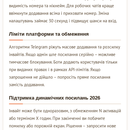
видимість номера та нікнейм. Для робочих чатів краще
ввімкнути додавання всіма і приховати номер. Зміна
налаштувань займає 30 секунд і підвищує шанси на вхід.
Ліміти платформи та обмеження
Алгоритми Telegram ріжуть масове додавання та розсилку
інвайтів. Якщо адмін шле посилання серійно – можливе
тимчасове блокування. Боти додають користувачів тільки
при виданих правах і в рамках API-лімітів. Якщо
запрошення не дійшло – попросіть пряме посилання
замість додавання.
Підтримка динамічних посилань 2026
Інвайт може бути одноразовим, з обмеженням N активацій
або терміном X годин. При закінченні ви побачите
помилку або порожній екран. Рішення – запросити нове