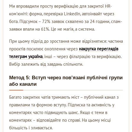
Ми впровадили просту верифікацію для закритої HR-
ком’юніті: форма, перевірка LinkedIn, автоінвайт через
бота. Підсумок – 72% заявок схвалено за 24 години, спам-
заявки впали на 61%. Це не магія, а система.
При цьому підхід до зростання може відрізнятися: частина
проєктів посилює охоплення через
накрутка переглядів
телеграм україна
, інші – через фільтрацію та верифікацію.
Вибір залежить від завдань спільноти.
Метод 5: Вступ через пов’язані публічні групи
або канали
Багато закритих чатів тримають міст – публічний канал з
правилами та формою вступу. Підписка та активність у
коментарях часто підвищують шанс. Якщо є теми в
коментарях – відповідайте по справі. На цьому місці
більшість і зливається.