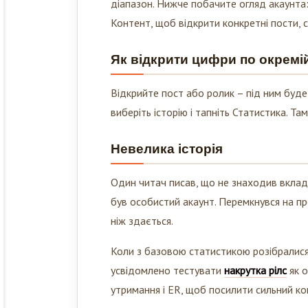
Контент, щоб відкрити конкретні пости, ст
Як відкрити цифри по окремій
Відкрийте пост або ролик – під ним буде 
виберіть історію і тапніть Статистика. Та
Невелика історія
Один читач писав, що не знаходив вкладк
був особистий акаунт. Перемкнувся на про
ніж здається.
Коли з базовою статистикою розібралися 
усвідомлено тестувати
накрутка рілс
як о
утримання і ER, щоб посилити сильний ко