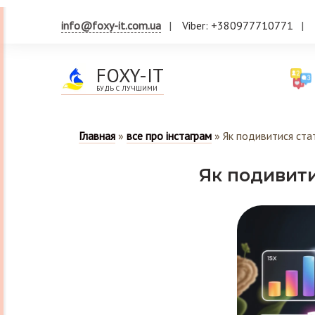
info@foxy-it.com.ua
Viber: +380977710771
FOXY-IT
БУДЬ С ЛУЧШИМИ
Главная
»
все про інстаграм
»
Як подивитися ста
Як подивити