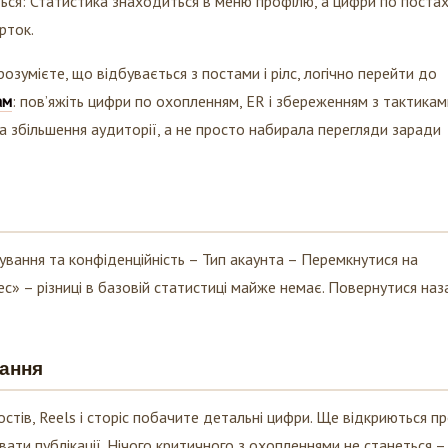
рток.
озумієте, що відбувається з постами і рілс, логічно перейти до
ам
: пов’яжіть цифри по охопленням, ER і збереженням з тактикам
а збільшення аудиторії, а не просто набирала перегляди заради
вання та конфіденційність – Тип акаунта – Перемкнутися на
ес» – різниці в базовій статистиці майже немає. Повернутися наз
кання
остів, Reels і сторіс побачите детальні цифри. Ще відкриються пр
ати публікації. Нічого критичного з охопленнями не станеться –