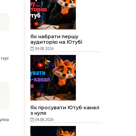
Як набрати першу
аудиторію на Ютубі
04.08.2026
тері
Як просувати Ютуб-канал
з нуля
упна
04.08.2026
,