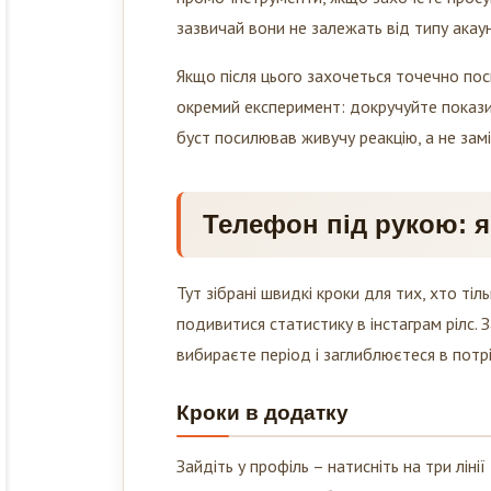
зазвичай вони не залежать від типу акау
Якщо після цього захочеться точечно пос
окремий експеримент: докручуйте покази
буст посилював живучу реакцію, а не зам
Телефон під рукою: я
Тут зібрані швидкі кроки для тих, хто тіл
подивитися статистику в інстаграм рілс.
вибираєте період і заглиблюєтеся в пот
Кроки в додатку
Зайдіть у профіль – натисніть на три лінії
діапазон. Нижче побачите огляд акаунта: