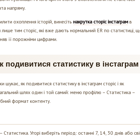
нта напряму.
илити охоплення історій, винесіть
накрутка сторіс інстаграм
в
 лише тим сторіс, які вже дають нормальний ER по статистиці, 
іняв її порожніми цифрами.
к подивитися статистику в інстаграм
ьки шукає, як подивитися статистику в інстаграм сторіс і як
 Загальний шлях один і той самий: меню профілю – Статистика –
рібний формат контенту.
 – Статистика. Угорі виберіть період: останні 7, 14, 30 днів або св
 охоплення, залученість, аудиторію. Прогортайте вниз до розділ