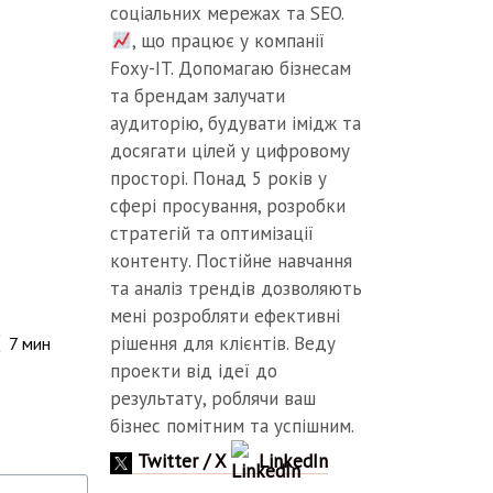
соціальних мережах та SEO.
, що працює у компанії
Foxy-IT. Допомагаю бізнесам
та брендам залучати
аудиторію, будувати імідж та
досягати цілей у цифровому
просторі. Понад 5 років у
сфері просування, розробки
стратегій та оптимізації
контенту. Постійне навчання
та аналіз трендів дозволяють
мені розробляти ефективні
рішення для клієнтів. Веду
7
мин
проекти від ідеї до
результату, роблячи ваш
бізнес помітним та успішним.
Twitter / X
LinkedIn