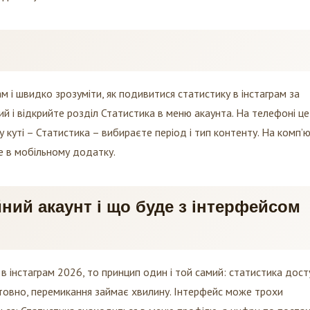
м і швидко зрозуміти, як подивитися статистику в інстаграм за
ий і відкрийте розділ Статистика в меню акаунта. На телефоні це
 куті – Статистика – вибираєте період і тип контенту. На комп’ю
е в мобільному додатку.
ний акаунт і що буде з інтерфейсом
в інстаграм 2026, то принцип один і той самий: статистика дост
товно, перемикання займає хвилину. Інтерфейс може трохи
ться: Статистика знаходиться в меню профілю, а цифри по постах