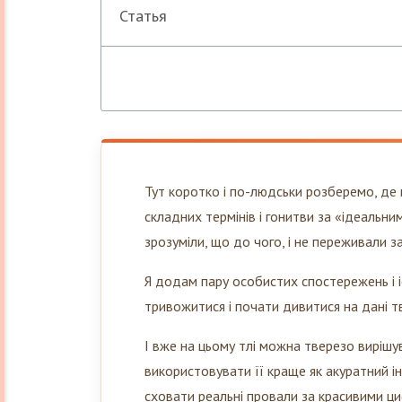
Статья
Тут коротко і по-людськи розберемо, де
складних термінів і гонитви за «ідеальн
зрозуміли, що до чого, і не переживали з
Я додам пару особистих спостережень і 
тривожитися і почати дивитися на дані т
І вже на цьому тлі можна тверезо вирішу
використовувати її краще як акуратний інс
сховати реальні провали за красивими ци