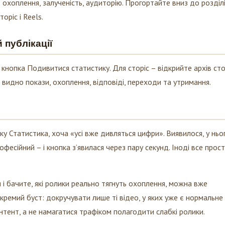
оріс і Reels.
 публікації
кнопка Подивитися статистику. Для сторіс – відкрийте архів сто
м видно покази, охоплення, відповіді, переходи та утримання.
у Статистика, хоча «усі вже дивляться цифри». Виявилося, у ньо
фесійний – і кнопка з’явилася через пару секунд. Іноді все прост
і бачите, які ролики реально тягнуть охоплення, можна вже
кремий буст: докручувати лише ті відео, у яких уже є нормальне
нтент, а не намагатися трафіком полагодити слабкі ролики.