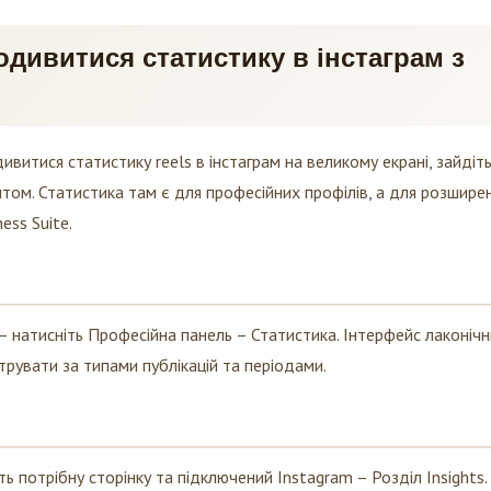
одивитися статистику в інстаграм з
ивитися статистику reels в інстаграм на великому екрані, зайдіть
нтом. Статистика там є для професійних профілів, а для розшире
ess Suite.
 – натисніть Професійна панель – Статистика. Інтерфейс лаконічн
трувати за типами публікацій та періодами.
ть потрібну сторінку та підключений Instagram – Розділ Insights.