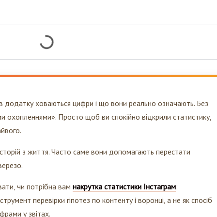
 в додатку ховаються цифри і що вони реально означають. Без
ими охопленнями». Просто щоб ви спокійно відкрили статистику,
айвого.
історій з життя. Часто саме вони допомагають перестати
верезо.
вати, чи потрібна вам
накрутка статистики Інстаграм
:
трумент перевірки гіпотез по контенту і воронці, а не як спосіб
фрами у звітах.