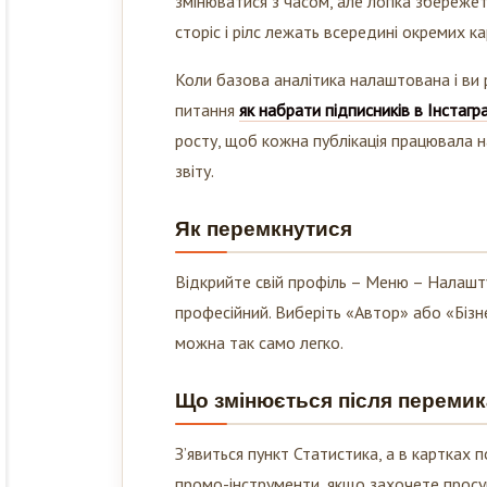
сторіс і рілс лежать всередині окремих ка
Коли базова аналітика налаштована і ви р
питання
як набрати підписників в Інстагр
росту, щоб кожна публікація працювала н
звіту.
Як перемкнутися
Відкрийте свій профіль – Меню – Налашту
професійний. Виберіть «Автор» або «Бізн
можна так само легко.
Що змінюється після переми
З’явиться пункт Статистика, а в картках п
промо-інструменти, якщо захочете просув