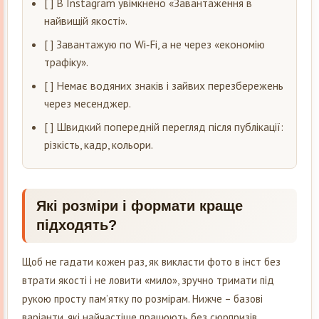
[ ] В Instagram увімкнено «Завантаження в
найвищій якості».
[ ] Завантажую по Wi‑Fi, а не через «економію
трафіку».
[ ] Немає водяних знаків і зайвих перезбережень
через месенджер.
[ ] Швидкий попередній перегляд після публікації:
різкість, кадр, кольори.
Які розміри і формати краще
підходять?
Щоб не гадати кожен раз, як викласти фото в інст без
втрати якості і не ловити «мило», зручно тримати під
рукою просту пам’ятку по розмірам. Нижче – базові
варіанти, які найчастіше працюють без сюрпризів.