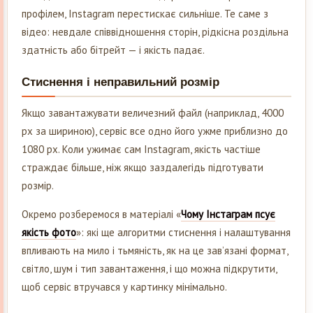
профілем, Instagram перестискає сильніше. Те саме з
відео: невдале співвідношення сторін, рідкісна роздільна
здатність або бітрейт — і якість падає.
Стиснення і неправильний розмір
Якщо завантажувати величезний файл (наприклад, 4000
px за шириною), сервіс все одно його ужме приблизно до
1080 px. Коли ужимає сам Instagram, якість частіше
страждає більше, ніж якщо заздалегідь підготувати
розмір.
Окремо розберемося в матеріалі «
Чому Інстаграм псує
якість фото
»: які ще алгоритми стиснення і налаштування
впливають на мило і тьмяність, як на це зав’язані формат,
світло, шум і тип завантаження, і що можна підкрутити,
щоб сервіс втручався у картинку мінімально.