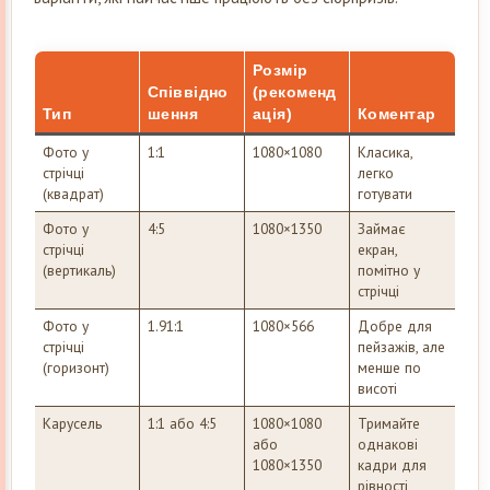
Розмір
Співвідно
(рекоменд
Тип
шення
ація)
Коментар
Фото у
1:1
1080×1080
Класика,
стрічці
легко
(квадрат)
готувати
Фото у
4:5
1080×1350
Займає
стрічці
екран,
(вертикаль)
помітно у
стрічці
Фото у
1.91:1
1080×566
Добре для
стрічці
пейзажів, але
(горизонт)
менше по
висоті
Карусель
1:1 або 4:5
1080×1080
Тримайте
або
однакові
1080×1350
кадри для
рівності