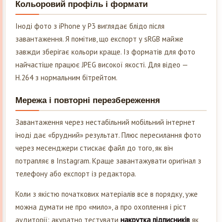
Кольоровий профіль і формати
Іноді фото з iPhone у P3 виглядає блідо після
завантаження. Я помітив, що експорт у sRGB майже
завжди зберігає кольори краще. Із форматів для фото
найчастіше працює JPEG високої якості. Для відео —
H.264 з нормальним бітрейтом.
Мережа і повторні перезбереження
Завантаження через нестабільний мобільний інтернет
іноді дає «брудний» результат. Плюс пересилання фото
через месенджери стискає файл до того, як він
потрапляє в Instagram. Краще завантажувати оригінал з
телефону або експорт із редактора.
Коли з якістю початкових матеріалів все в порядку, уже
можна думати не про «мило», а про охоплення і ріст
аудиторії: акуратно тестувати
накрутка підписників
як