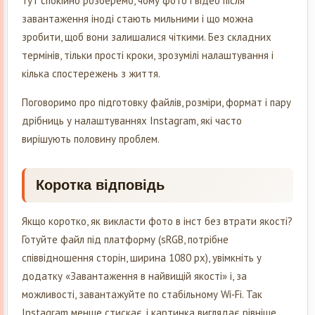
Тут спокійно розберемо, чому фото і відео після
завантаження іноді стають мильними і що можна
зробити, щоб вони залишалися чіткими. Без складних
термінів, тільки прості кроки, зрозумілі налаштування і
кілька спостережень з життя.
Поговоримо про підготовку файлів, розміри, формат і пару
дрібниць у налаштуваннях Instagram, які часто
вирішують половину проблем.
Коротка відповідь
Якщо коротко, як викласти фото в інст без втрати якості?
Готуйте файл під платформу (sRGB, потрібне
співвідношення сторін, ширина 1080 px), увімкніть у
додатку «Завантаження в найвищій якості» і, за
можливості, завантажуйте по стабільному Wi‑Fi. Так
Instagram менше стискає, і картинка виглядає рівніше.