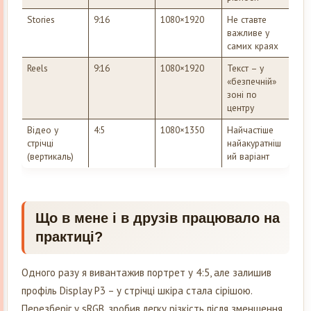
Stories
9:16
1080×1920
Не ставте
важливе у
самих краях
Reels
9:16
1080×1920
Текст – у
«безпечній»
зоні по
центру
Відео у
4:5
1080×1350
Найчастіше
стрічці
найакуратніш
(вертикаль)
ий варіант
Що в мене і в друзів працювало на
практиці?
Одного разу я вивантажив портрет у 4:5, але залишив
профіль Display P3 – у стрічці шкіра стала сірішою.
Перезберіг у sRGB, зробив легку різкість після зменшення