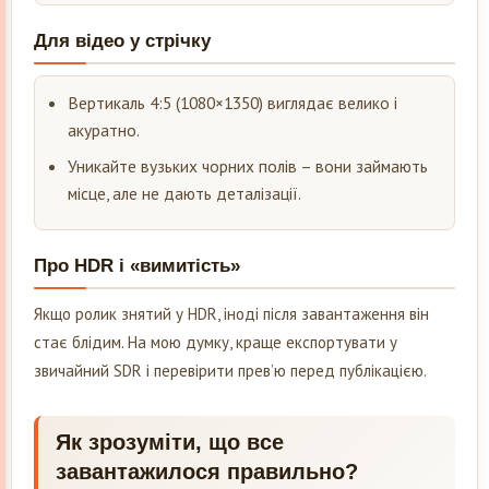
Для відео у стрічку
Вертикаль 4:5 (1080×1350) виглядає велико і
акуратно.
Уникайте вузьких чорних полів – вони займають
місце, але не дають деталізації.
Про HDR і «вимитість»
Якщо ролик знятий у HDR, іноді після завантаження він
стає блідим. На мою думку, краще експортувати у
звичайний SDR і перевірити прев’ю перед публікацією.
Як зрозуміти, що все
завантажилося правильно?