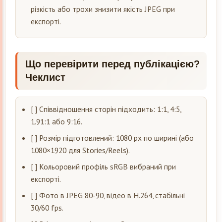
різкість або трохи знизити якість JPEG при
експорті.
Що перевірити перед публікацією?
Чеклист
[ ] Співвідношення сторін підходить: 1:1, 4:5,
1.91:1 або 9:16.
[ ] Розмір підготовлений: 1080 px по ширині (або
1080×1920 для Stories/Reels).
[ ] Кольоровий профіль sRGB вибраний при
експорті.
[ ] Фото в JPEG 80-90, відео в H.264, стабільні
30/60 fps.