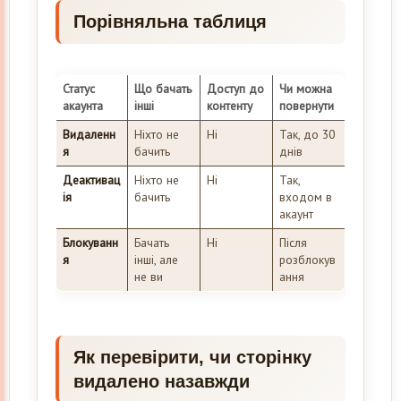
Порівняльна таблиця
Статус
Що бачать
Доступ до
Чи можна
акаунта
інші
контенту
повернути
Видаленн
Ніхто не
Ні
Так, до 30
я
бачить
днів
Деактивац
Ніхто не
Ні
Так,
ія
бачить
входом в
акаунт
Блокуванн
Бачать
Ні
Після
я
інші, але
розблокув
не ви
ання
Як перевірити, чи сторінку
видалено назавжди