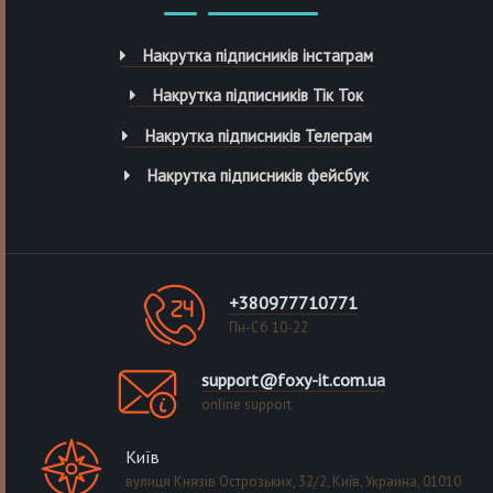
Накрутка підписників інстаграм
Накрутка підписників Тік Ток
Накрутка підписників Телеграм
Накрутка підписників фейсбук
+380977710771
Пн-Сб 10-22
support@foxy-it.com.ua
online support
Київ
вулиця Князів Острозьких, 32/2, Київ, Украина, 01010