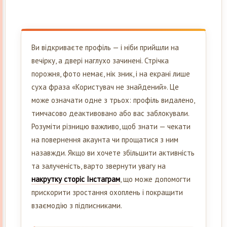
Ви відкриваєте профіль — і ніби прийшли на
вечірку, а двері наглухо зачинені. Стрічка
порожня, фото немає, нік зник, і на екрані лише
суха фраза «Користувач не знайдений». Це
може означати одне з трьох: профіль видалено,
тимчасово деактивовано або вас заблокували.
Розуміти різницю важливо, щоб знати — чекати
на повернення акаунта чи прощатися з ним
назавжди. Якщо ви хочете збільшити активність
та залученість, варто звернути увагу на
накрутку сторіс Інстаграм
, що може допомогти
прискорити зростання охоплень і покращити
взаємодію з підписниками.