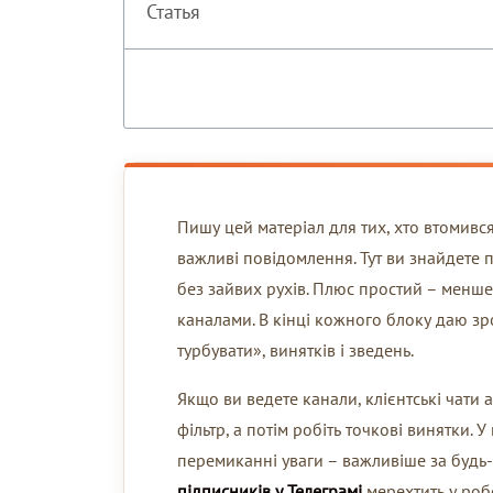
Статья
Пишу цей матеріал для тих, хто втомився 
важливі повідомлення. Тут ви знайдете 
без зайвих рухів. Плюс простий – менш
каналами. В кінці кожного блоку даю зр
турбувати», винятків і зведень.
Якщо ви ведете канали, клієнтські чати
фільтр, а потім робіть точкові винятки.
перемиканні уваги – важливіше за будь-
підписників у Телеграмі
мерехтить у роб