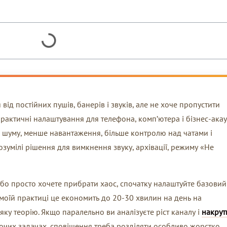
від постійних пушів, банерів і звуків, але не хоче пропустити
практичні налаштування для телефона, комп’ютера і бізнес-ака
е шуму, менше навантаження, більше контролю над чатами і
озумілі рішення для вимкнення звуку, архівації, режиму «Не
 або просто хочете прибрати хаос, спочатку налаштуйте базовий
 У моїй практиці це економить до 20-30 хвилин на день на
яку теорію. Якщо паралельно ви аналізуєте ріст каналу і
накрут
очих задачах, сповіщення треба розділяти особливо жорстко.