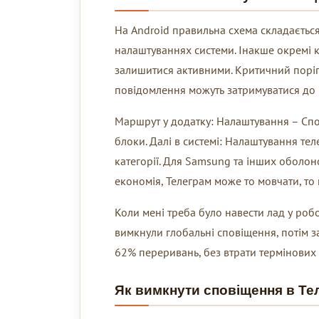
На Android правильна схема складається 
налаштуваннях системи. Інакше окремі ка
залишитися активними. Критичний поріг 
повідомлення можуть затримуватися до 
Маршрут у додатку: Налаштування – Спов
блоки. Далі в системі: Налаштування те
категорії. Для Samsung та інших оболон
економія, Телеграм може то мовчати, то
Коли мені треба було навести лад у робо
вимкнули глобальні сповіщення, потім зал
62% переривань, без втрати термінових 
Як вимкнути сповіщення в Теле