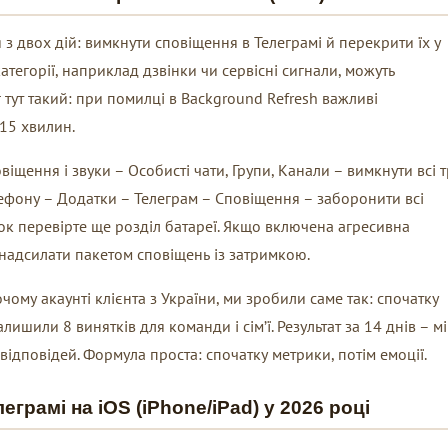
з двох дій: вимкнути сповіщення в Телеграмі й перекрити їх у
тегорії, наприклад дзвінки чи сервісні сигнали, можуть
тут такий: при помилці в Background Refresh важливі
15 хвилин.
іщення і звуки – Особисті чати, Групи, Канали – вимкнути всі 
лефону – Додатки – Телеграм – Сповіщення – заборонити всі
ок перевірте ще розділ батареї. Якщо включена агресивна
 надсилати пакетом сповіщень із затримкою.
чому акаунті клієнта з України, ми зробили саме так: спочатку
ишили 8 винятків для команди і сім’ї. Результат за 14 днів – м
відповідей. Формула проста: спочатку метрики, потім емоції.
грамі на iOS (iPhone/iPad) у 2026 році