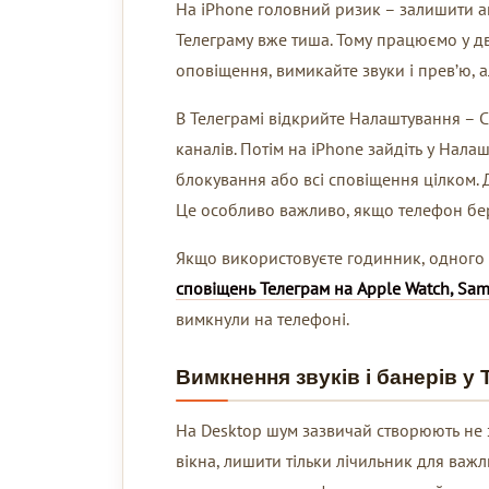
На iPhone головний ризик – залишити а
Телеграму вже тиша. Тому працюємо у дв
оповіщення, вимикайте звуки і прев’ю, а
В Телеграмі відкрийте Налаштування – Сп
каналів. Потім на iPhone зайдіть у Нала
блокування або всі сповіщення цілком. Д
Це особливо важливо, якщо телефон бер
Якщо використовуєте годинник, одного 
сповіщень Телеграм на Apple Watch, Sam
вимкнули на телефоні.
Вимкнення звуків і банерів у
На Desktop шум зазвичай створюють не з
вікна, лишити тільки лічильник для важл