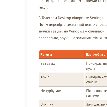
розсинхрон з телефоном зазвичай не пер
текст.
В Телеграм Desktop відкрийте Settings – N
Потім перевірте системний центр спов
значки і звуки, на Windows – спливаючі 
паралельно, зручніше залишити тільки з
Режим
Що робить
Без звуку
Прибирає зву
пушів
Архів
Виводить чат
списку
Не турбувати
Ріже сповіще
системи
Винятки
Залишає зву