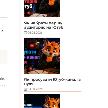
Як набрати першу
аудиторію на Ютубі
 на
04.08.2026
ів.
Як просувати Ютуб-канал з
нуля
ник,
04.08.2026