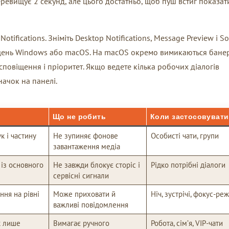
евищує 2 секунд, але цього достатньо, щоб пуш встиг показат
otifications. Зніміть Desktop Notifications, Message Preview і S
іщень Windows або macOS. На macOS окремо вимикаються бане
сповіщення і пріоритет. Якщо ведете кілька робочих діалогів
начок на панелі.
Що не робить
Коли застосовувати
к і частину
Не зупиняє фонове
Особисті чати, групи
завантаження медіа
 із основного
Не завжди блокує сторіс і
Рідко потрібні діалоги
сервісні сигнали
ння на рівні
Може приховати й
Ніч, зустрічі, фокус-ре
важливі повідомлення
к лише
Вимагає ручного
Робота, сім’я, VIP-чати