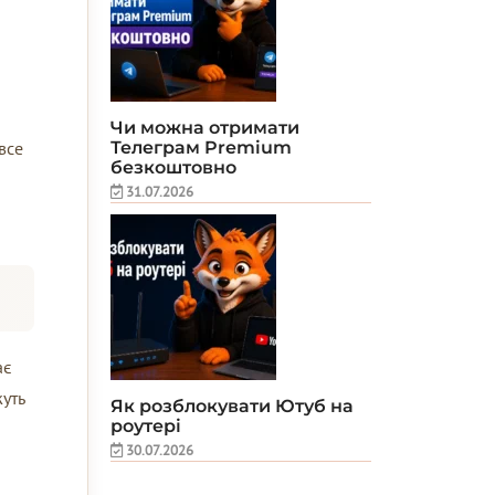
Чи можна отримати
Телеграм Premium
все
безкоштовно
31.07.2026
ає
жуть
Як розблокувати Ютуб на
роутері
30.07.2026