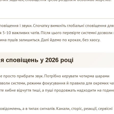
овіщення і звуки. Спочатку вимкніть глобальні сповіщення для
ля 5-10 важливих чатів. Після цього перевірте системні дозволи
тина пушів залишиться. Далі йдемо по кроках, без хаосу.
 сповіщень у 2026 році
не просто прибрати звук. Потрібно керувати чотирма шарами
зволи системи, режими фокусування й правила для окремих чат
е хибне відчуття тиші, а пуші продовжать надходити на годин
відомлень, а в типах сигналів. Канали, сторіс, реакції, сервісні