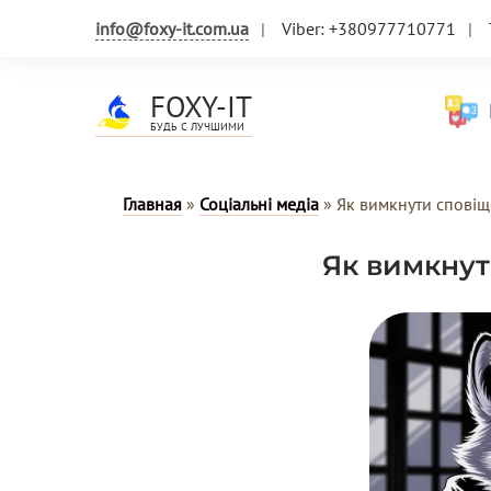
info@foxy-it.com.ua
Viber: +380977710771
FOXY-IT
Н
БУДЬ С ЛУЧШИМИ
Главная
»
Соціальні медіа
»
Як вимкнути сповіщ
Як вимкнут