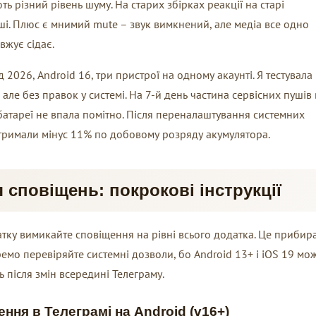
ь різний рівень шуму. На старих збірках реакції на старі
і. Плюс є мнимий mute – звук вимкнений, але медіа все одно
вжує сідає.
д 2026, Android 16, три пристрої на одному акаунті. Я тестувала
але без правок у системі. На 7-й день частина сервісних пушів 
батареї не впала помітно. Після переналаштування системних
отримали мінус 11% по добовому розряду акумулятора.
сповіщень: покрокові інструкції
тку вимикайте сповіщення на рівні всього додатка. Це прибир
емо перевіряйте системні дозволи, бо Android 13+ і iOS 19 мо
ть після змін всередині Телеграму.
ння в Телеграмі на Android (v16+)