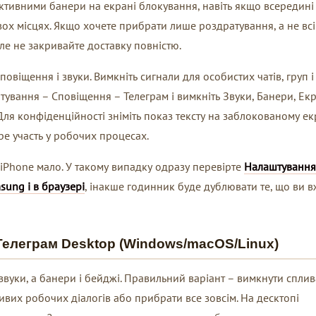
ктивними банери на екрані блокування, навіть якщо всередині
ох місцях. Якщо хочете прибрати лише роздратування, а не всі
ле не закривайте доставку повністю.
овіщення і звуки. Вимкніть сигнали для особистих чатів, груп і
штування – Сповіщення – Телеграм і вимкніть Звуки, Банери, Ек
ля конфіденційності зніміть показ тексту на заблокованому екр
е участь у робочих процесах.
iPhone мало. У такому випадку одразу перевірте
Налаштування
sung і в браузері
, інакше годинник буде дублювати те, що ви 
 Телеграм Desktop (Windows/macOS/Linux)
вуки, а банери і бейджі. Правильний варіант – вимкнути спли
ивих робочих діалогів або прибрати все зовсім. На десктопі