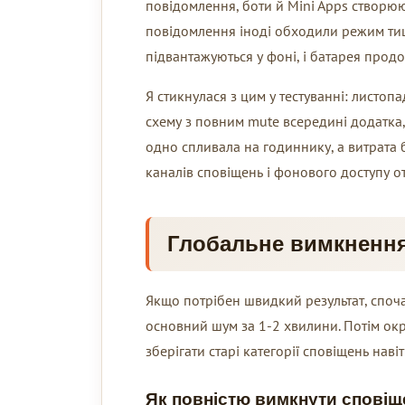
повідомлення, боти й Mini Apps створюют
повідомлення іноді обходили режим тиш
підвантажуються у фоні, і батарея продо
Я стикнулася з цим у тестуванні: листопа
схему з повним mute всередині додатка, 
одно спливала на годиннику, а витрата 
каналів сповіщень і фонового доступу 
Глобальне вимкнення 
Якщо потрібен швидкий результат, споча
основний шум за 1-2 хвилини. Потім окр
зберігати старі категорії сповіщень наві
Як повністю вимкнути сповіще