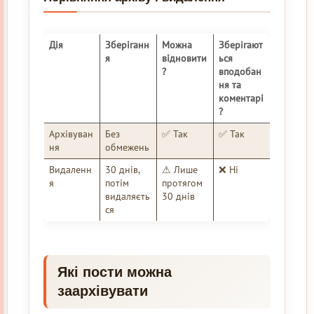
Дія
Зберіганн
Можна
Зберігают
я
відновити
ься
?
вподобан
ня та
коментарі
?
Архівуван
Без
✅ Так
✅ Так
ня
обмежень
Видаленн
30 днів,
⚠ Лише
❌ Ні
я
потім
протягом
видаляєть
30 днів
ся
Які пости можна
заархівувати