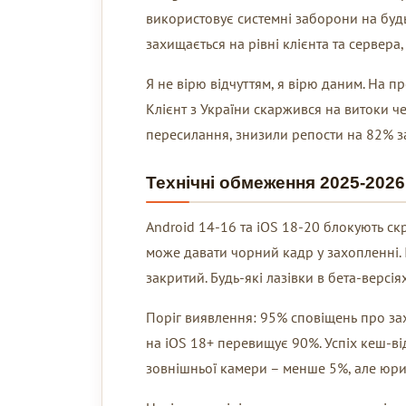
використовує системні заборони на буд
захищається на рівні клієнта та сервер
Я не вірю відчуттям, я вірю даним. На п
Клієнт з України скаржився на витоки че
пересилання, знизили репости на 82% з
Технічні обмеження 2025-2026
Android 14-16 та iOS 18-20 блокують ск
може давати чорний кадр у захопленні. 
закритий. Будь-які лазівки в бета-версі
Поріг виявлення: 95% сповіщень про за
на iOS 18+ перевищує 90%. Успіх кеш-в
зовнішньої камери – менше 5%, але юр