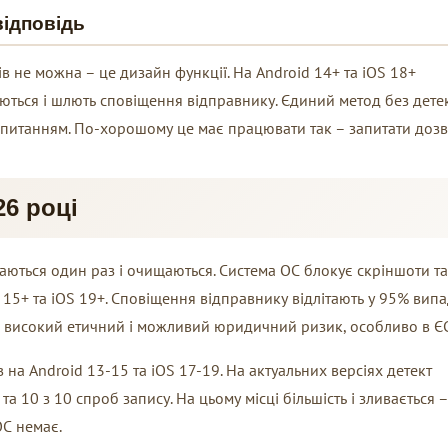
відповідь
в не можна – це дизайн функції. На Android 14+ та iOS 18+
ються і шлють сповіщення відправнику. Єдиний метод без детек
ід питанням. По-хорошому це має працювати так – запитати дозв
26 році
аються один раз і очищаються. Система ОС блокує скріншоти та
15+ та iOS 19+. Сповіщення відправнику відлітають у 95% випа
це високий етичний і можливий юридичний ризик, особливо в ЄС
в на Android 13-15 та iOS 17-19. На актуальних версіях детект
а 10 з 10 спроб запису. На цьому місці більшість і зливається –
ОС немає.