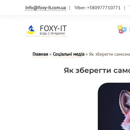
info@foxy-it.com.ua
Viber: +380977710771
FOXY-IT
Н
БУДЬ С ЛУЧШИМИ
Главная
»
Соціальні медіа
»
Як зберегти самозн
Як зберегти сам