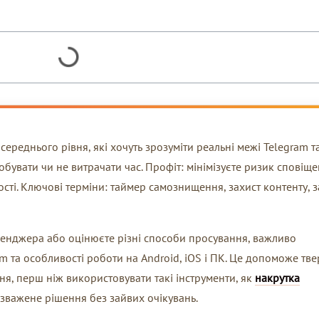
ереднього рівня, які хочуть зрозуміти реальні межі Telegram та
увати чи не витрачати час. Профіт: мінімізуєте ризик сповіщен
ості. Ключові терміни: таймер самознищення, захист контенту, 
сенджера або оцінюєте різні способи просування, важливо
am та особливості роботи на Android, iOS і ПК. Це допоможе тв
я, перш ніж використовувати такі інструменти, як
накрутка
и зважене рішення без зайвих очікувань.