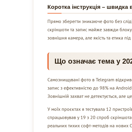
Коротка інструкція – швидка 
Прямо зберегти зникаюче фото без сліді
скріншоти та запис майже завжди блоку
зовнішня камера, але якість та етика п
Що означає тема у 20
Самознищувані фото в Telegram відкрив
запис з ефективністю до 98% на Android 
Зовнішній захват не детектується, але 
У моїх проєктах я тестувала 12 пристрої
спрацьовував у 19 з 20 спроб скріншота т
реальних тихих софт-методів на нових 