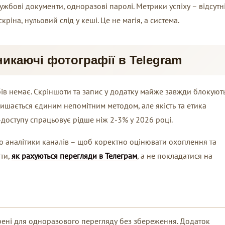
лужбові документи, одноразові паролі. Метрики успіху – відсутн
ріна, нульовий слід у кеші. Це не магія, а система.
никаючі фотографії в Telegram
в немає. Скріншоти та запис у додатку майже завжди блокують
ишається єдиним непомітним методом, але якість та етика
-доступу спрацьовує рідше ніж 2-3% у 2026 році.
до аналітики каналів – щоб коректно оцінювати охоплення та
іти,
як рахуються перегляди в Телеграм
, а не покладатися на
орені для одноразового перегляду без збереження. Додаток