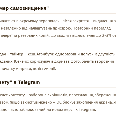
ймер самознищення”
вається в окремому переглядачі, після закриття – видалення з
є незалежно від налаштувань пристрою. Повторний перегляд
алереї та резервних копій, що зводить відновлення до 2-3% б
ядач – таймер – кеш. Атрибути: одноразовий допуск, відсутність
даних. Юзкейс: користувач відкриває фото, бачить зворотний
спочатку метрики, потім емоції.
енту” в Telegram
ист контенту – заборона скріншотів, пересилання, збереження
разом. Якщо захист увімкнено – ОС блокує захоплення екрана. 
дно часто заблокований на нових версіях Telegram.