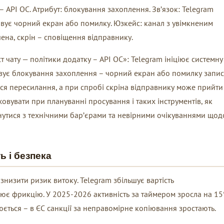
 – API ОС. Атрибут: блокування захоплення. Зв’язок: Telegram
овує чорний екран або помилку. Юзкейс: канал з увімкненим
ена, скрін – сповіщення відправнику.
т чату — політики додатку – API ОС»: Telegram ініціює системну
овує блокування захоплення – чорний екран або помилку запису
ься пересилання, а при спробі скріна відправнику може прийти
вувати при плануванні просування і таких інструментів, як
нутися з технічними бар’єрами та невірними очікуваннями щод
ь і безпека
знизити ризик витоку. Telegram збільшує вартість
ює фрикцію. У 2025-2026 активність за таймером зросла на 1
ється – в ЄС санкції за неправомірне копіювання зростають.