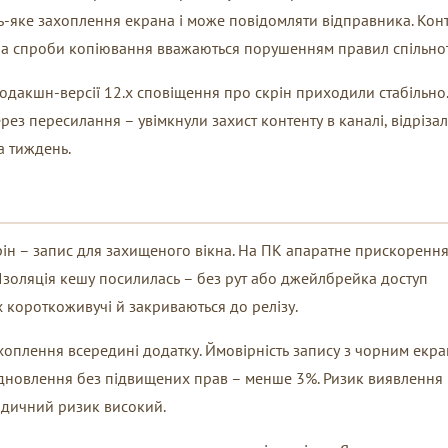
ь-яке захоплення екрана і може повідомляти відправника. Кон
а, а спроби копіювання вважаються порушенням правил спільно
родакшн-версії 12.x сповіщення про скрін приходили стабільно.
рез пересилання – увімкнули захист контенту в каналі, відріза
а тиждень.
рін – запис для захищеного вікна. На ПК апаратне прискоренн
Ізоляція кешу посилилась – без рут або джейлбрейка доступ
ях короткоживучі й закриваються до релізу.
хоплення всередині додатку. Ймовірність запису з чорним екр
ідновлення без підвищених прав – менше 3%. Ризик виявлення
идичний ризик високий.