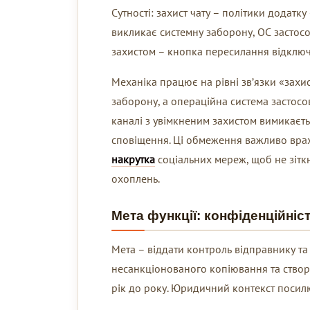
Сутності: захист чату – політики додатку
викликає системну заборону, ОС застос
захистом – кнопка пересилання відключ
Механіка працює на рівні зв’язки «захис
заборону, а операційна система застос
каналі з увімкненим захистом вимикаєт
сповіщення. Ці обмеження важливо врахо
накрутка
соціальних мереж, щоб не зітк
охоплень.
Мета функції: конфіденційніст
Мета – віддати контроль відправнику та 
несанкціонованого копіювання та створ
рік до року. Юридичний контекст посилю