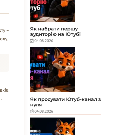
Як набрати першу
ту –
аудиторію на Ютубі
олу.
04.08.2026
дків.
.
Як просувати Ютуб-канал з
нуля
04.08.2026