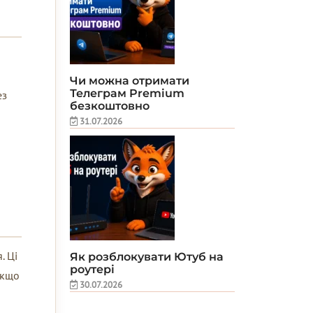
Чи можна отримати
Телеграм Premium
ез
безкоштовно
31.07.2026
. Ці
Як розблокувати Ютуб на
роутері
Якщо
30.07.2026