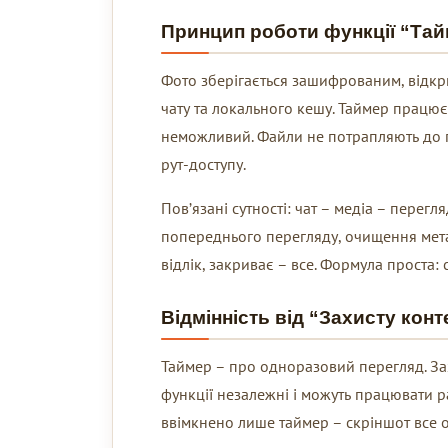
Принцип роботи функції “Та
Фото зберігається зашифрованим, відкри
чату та локального кешу. Таймер працю
неможливий. Файли не потрапляють до г
рут-доступу.
Пов’язані сутності: чат – медіа – перегл
попереднього перегляду, очищення мета
відлік, закриває – все. Формула проста: 
Відмінність від “Захисту конт
Таймер – про одноразовий перегляд. Зах
функції незалежні і можуть працювати 
ввімкнено лише таймер – скріншот все о