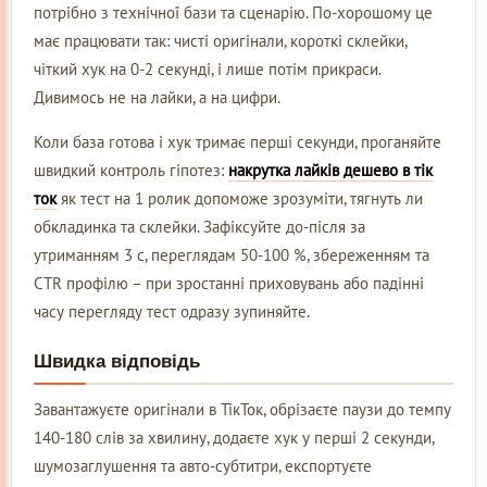
потрібно з технічної бази та сценарію. По-хорошому це
має працювати так: чисті оригінали, короткі склейки,
чіткий хук на 0-2 секунді, і лише потім прикраси.
Дивимось не на лайки, а на цифри.
Коли база готова і хук тримає перші секунди, проганяйте
швидкий контроль гіпотез:
накрутка лайків дешево в тік
ток
як тест на 1 ролик допоможе зрозуміти, тягнуть ли
обкладинка та склейки. Зафіксуйте до-після за
утриманням 3 с, переглядам 50-100 %, збереженням та
CTR профілю – при зростанні приховувань або падінні
часу перегляду тест одразу зупиняйте.
Швидка відповідь
Завантажуєте оригінали в ТікТок, обрізаєте паузи до темпу
140-180 слів за хвилину, додаєте хук у перші 2 секунди,
шумозаглушення та авто-субтитри, експортуєте