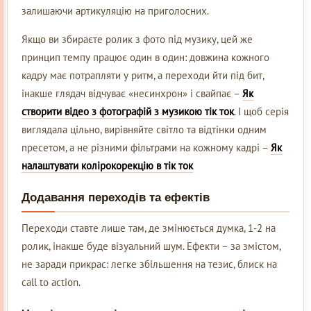
залишаючи артикуляцію на приголосних.
Якщо ви збираєте ролик з фото під музику, цей же
принцип темпу працює один в один: довжина кожного
кадру має потрапляти у ритм, а переходи йти під бит,
інакше глядач відчуває «несинхрон» і свайпає –
Як
створити відео з фотографій з музикою тік ток
. І щоб серія
виглядала цільно, вирівняйте світло та відтінки одним
пресетом, а не різними фільтрами на кожному кадрі –
Як
налаштувати колірокорекцію в тік ток
Додавання переходів та ефектів
Переходи ставте лише там, де змінюється думка, 1-2 на
ролик, інакше буде візуальний шум. Ефекти – за змістом,
не заради прикрас: легке збільшення на тезис, блиск на
call to action.