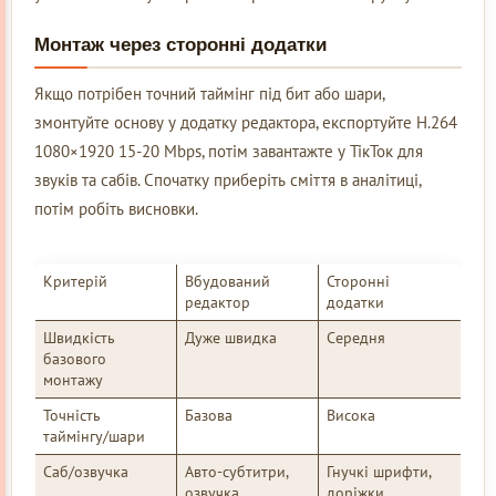
Монтаж через сторонні додатки
Якщо потрібен точний таймінг під бит або шари,
змонтуйте основу у додатку редактора, експортуйте H.264
1080×1920 15-20 Mbps, потім завантажте у ТікТок для
звуків та сабів. Спочатку приберіть сміття в аналітиці,
потім робіть висновки.
Критерій
Вбудований
Сторонні
редактор
додатки
Швидкість
Дуже швидка
Середня
базового
монтажу
Точність
Базова
Висока
таймінгу/шари
Саб/озвучка
Авто-субтитри,
Гнучкі шрифти,
озвучка
доріжки