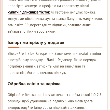
перевірте конверсію профілю на короткому пілоті –
купити підписників тік ток
як тестовий імпульс покаже,
тягнуть ли обкладинка, хук та шапка. Запустіть малу хвилю,
заміряйте ER, перегляди та відписки, залиште лише
зв’язки зі стійким зростанням.
Імпорт матеріалу у додаток
Відкрийте ТікТок: Створити – Завантажити – виділіть кліпи
в потрібному порядку – Далі – Редактор. Якщо порядок
потрібно змінити, затисніть кліп на таймлайні та
перетягніть його на початок під хук.
Обробка кліпів та нарізка
Обрізайте без жалості паузи: мета – склейка кожні 1.0-2.5
секунди, щоб утримання не падало. Якщо мова довга,
використовуйте jump cut та підрізайте дихання,