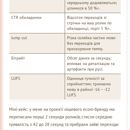
середньому додивляються;
цілимося в 50 %+.
CTR обкладинки
Відсоток переходів зі
стрічки на ваш ролик по
обкладинці; поріг 5 %+.
Jump cut
Різка склейка частин мови
без переходів для
прискорення темпу.
Бітрейт
Обсяг даних за секунду;
впливає на деталізацію та
артефакти при русі.
LUFS
Одиниця гучності за
сприйняттям; тримаємо
мову в районі -16 – -12
LUFS.
Міні-кейс: у мене на проекті нішевого ecom-бренду ми
переписали перші 2 секунди роликів, стисли середню
тривалість з 42 до 28 секунд та прибрали зайві переходи