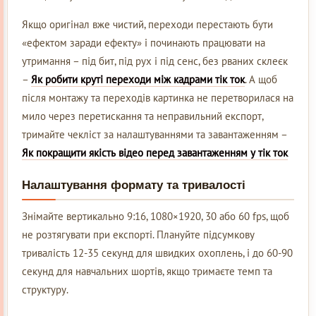
Якщо оригінал вже чистий, переходи перестають бути
«ефектом заради ефекту» і починають працювати на
утримання – під бит, під рух і під сенс, без рваних склеєк
–
Як робити круті переходи між кадрами тік ток
. А щоб
після монтажу та переходів картинка не перетворилася на
мило через перетискання та неправильний експорт,
тримайте чекліст за налаштуваннями та завантаженням –
Як покращити якість відео перед завантаженням у тік ток
Налаштування формату та тривалості
Знімайте вертикально 9:16, 1080×1920, 30 або 60 fps, щоб
не розтягувати при експорті. Плануйте підсумкову
тривалість 12-35 секунд для швидких охоплень, і до 60-90
секунд для навчальних шортів, якщо тримаєте темп та
структуру.