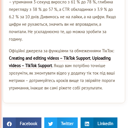
– утримання 3-секунд виросло з 61 % до 78 %, глибина
перегляду з 38 % до 57 %, а CTR обкладинки з 3.9 % до
6.2 % за 10 днів. Дивимось не на лайки, а на цифри. Якщо
цифри не рухаються, значить ви не впровадили, а
почитали. Не ускладнюємо те, що можна зробити за
годину.
Офіційні джерела за функціями та обмеженнями ТікТок:
Creating and editing videos – TikTok Support
,
Uploading
videos – TikTok Support
. Якщо вам потрібно точніше
зрозуміти, як змонтувати відео у додатку тік ток під ваші
метрики – дотримуйтесь кроків вище та звіряйте пороги
утримання, інакше ви самі ріжете собі результати.
Facebook
Twitter
LinkedIn