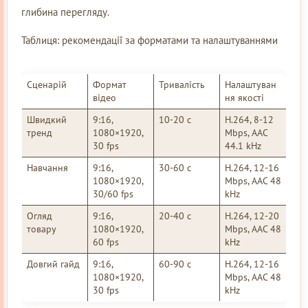
глибина перегляду.
Таблиця: рекомендації за форматами та налаштуваннями
Сценарій
Формат
Тривалість
Налаштуван
відео
ня якості
Швидкий
9:16,
10-20 с
H.264, 8-12
тренд
1080×1920,
Mbps, AAC
30 fps
44.1 kHz
Навчання
9:16,
30-60 с
H.264, 12-16
1080×1920,
Mbps, AAC 48
30/60 fps
kHz
Огляд
9:16,
20-40 с
H.264, 12-20
товару
1080×1920,
Mbps, AAC 48
60 fps
kHz
Довгий гайд
9:16,
60-90 с
H.264, 12-16
1080×1920,
Mbps, AAC 48
30 fps
kHz