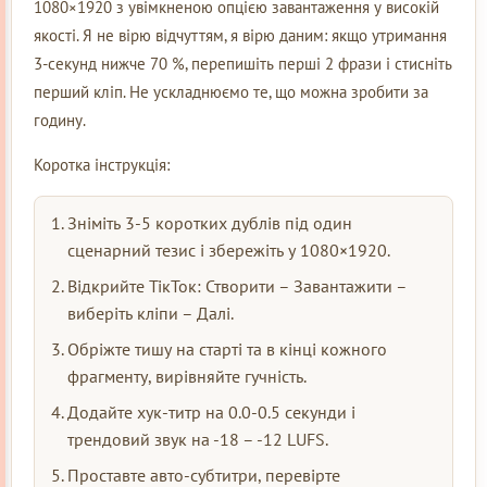
1080×1920 з увімкненою опцією завантаження у високій
якості. Я не вірю відчуттям, я вірю даним: якщо утримання
3-секунд нижче 70 %, перепишіть перші 2 фрази і стисніть
перший кліп. Не ускладнюємо те, що можна зробити за
годину.
Коротка інструкція:
Зніміть 3-5 коротких дублів під один
сценарний тезис і збережіть у 1080×1920.
Відкрийте ТікТок: Створити – Завантажити –
виберіть кліпи – Далі.
Обріжте тишу на старті та в кінці кожного
фрагменту, вирівняйте гучність.
Додайте хук-титр на 0.0-0.5 секунди і
трендовий звук на -18 – -12 LUFS.
Проставте авто-субтитри, перевірте