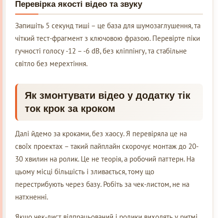
Перевірка якості відео та звуку
Запишіть 5 секунд тиші – це база для шумозаглушення, та
чіткий тест-фрагмент з ключовою фразою. Перевірте піки
гучності голосу -12 – -6 dB, без кліппінгу, та стабільне
світло без мерехтіння.
Як змонтувати відео у додатку тік
ток крок за кроком
Далі йдемо за кроками, без хаосу. Я перевіряла це на
своїх проектах – такий пайплайн скорочує монтаж до 20-
30 хвилин на ролик. Це не теорія, а робочий паттерн. На
цьому місці більшість і зливається, тому що
перестрибують через базу. Робіть за чек-листом, не на
натхненні.
Якщо чек-лист відпрацьований і ролики виходять у ритмі,