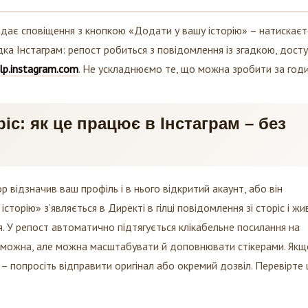
падає сповіщення з кнопкою «Додати у вашу історію» – натискаєт
дка Інстаграм: репост робиться з повідомлення із згадкою, дост
lp.instagram.com
. Не ускладнюємо те, що можна зробити за годи
іс: як це працює в Інстаграм – без
 відзначив ваш профіль і в нього відкритий акаунт, або він
торію» з’являється в Директі в гілці повідомлення зі сторіс і жи
я. У репост автоматично підтягується клікабельне посилання на
не можна, але можна масштабувати й доповнювати стікерами. Якщ
 – попросіть відправити оригінал або окремий дозвіл. Перевірте 