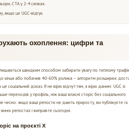
ьори, CTA у 2-4 словах.
у, якщо це UGC-відгук.
 рухають охоплення: цифри та
залишаються швидким способом забирати увагу по теплому трафі
до кінця або побачив 40-60% ролика – алгоритм розширює доста
це соціальний доказ. Я не вірю відчуттям, я вірю даним: UGC зі
е переходів у профіль, ніж ваші власні сторіс без соціального
е чесно: якщо ваші репости не дають приросту, ви публікуєте їх
танніх репостах і виправте сьогодні.
торіс на проєкті Х