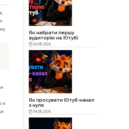
е,
уп
ну.
Як набрати першу
аудиторію на Ютубі
04.08.2026
ве
Як просувати Ютуб-канал
о в
з нуля
це
04.08.2026