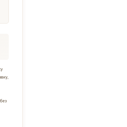
ку
вку,
 без