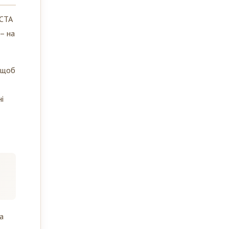
 CTA
 – на
, щоб
і
а