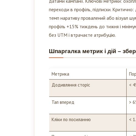
датами кампанії. Ключові метрики: охоплен
переходи в профіль, підписки. Критично
темп наративу провалений або візуал шу
профіль +15% тиждень до тижня і мінімум 
без UTM і втрачаєте атрибуцію.
Шпаргалка метрик і дій – збе
Метрика
Пор
Додивляння сторіс
< 
Тап вперед
> 
Кліки по посиланню
< 1