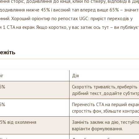
ня сторіс, додивляння до кінця, кліки по стікеру, відповіді в Ди
: додивляння нижче 45% і високий тап вперед вище 65% – значит
мний. Хороший орієнтир по репостах UGC: приріст переходів у
1 CTA на екран. Якщо коротко, у вас затик ось тут – ви публікує
режіть
іг
Дія
45%
Скоротіть тривалість, приберіть
дрібний текст, додайте субтитр
65%
Перенесіть CTA на перший екран
спростіть фон, збільште контрас
.5% від охоплення
Замініть заклик на дію, тестуйте
варіанти формулювання.