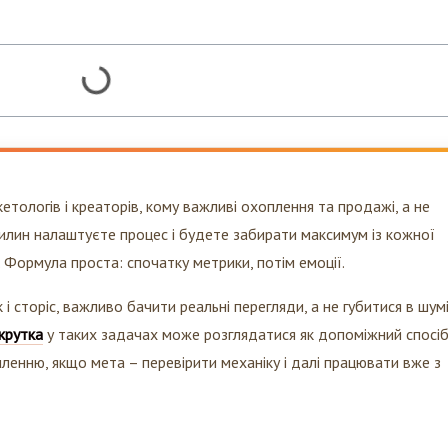
кетологів і креаторів, кому важливі охоплення та продажі, а не
0 хвилин налаштуєте процес і будете забирати максимум із кожної
. Формула проста: спочатку метрики, потім емоції.
і сторіс, важливо бачити реальні перегляди, а не губитися в шум
крутка
у таких задачах може розглядатися як допоміжний спосі
ленню, якщо мета – перевірити механіку і далі працювати вже з