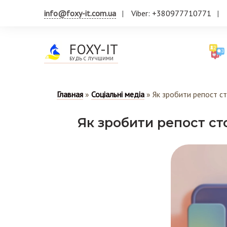
info@foxy-it.com.ua
Viber: +380977710771
FOXY-IT
БУДЬ С ЛУЧШИМИ
Главная
»
Соціальні медіа
»
Як зробити репост ст
Як зробити репост сто