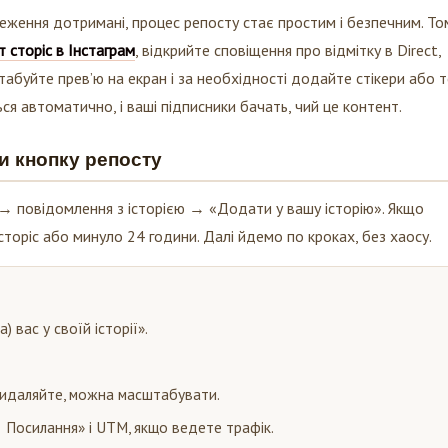
еження дотримані, процес репосту стає простим і безпечним. То
 сторіс в Інстаграм
, відкрийте сповіщення про відмітку в Direct,
табуйте прев’ю на екран і за необхідності додайте стікери або 
ся автоматично, і ваші підписники бачать, чий це контент.
и кнопку репосту
 → повідомлення з історією → «Додати у вашу історію». Якщо
сторіс або минуло 24 години. Далі йдемо по кроках, без хаосу.
 вас у своїй історії».
 видаляйте, можна масштабувати.
 Посилання» і UTM, якщо ведете трафік.