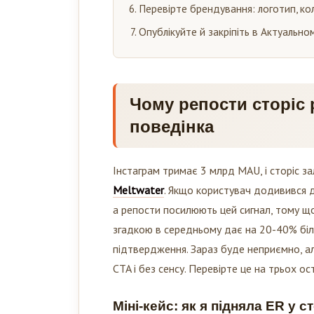
Перевірте брендування: логотип, кол
Опублікуйте й закріпіть в Актуальном
Чому репости сторіс
поведінка
Інстаграм тримає 3 млрд MAU, і сторіс 
Meltwater
. Якщо користувач додивився 
а репости посилюють цей сигнал, тому що 
згадкою в середньому дає на 20-40% більш
підтвердження. Зараз буде неприємно, ал
CTA і без сенсу. Перевірте це на трьох ос
Міні-кейс: як я підняла ER у с