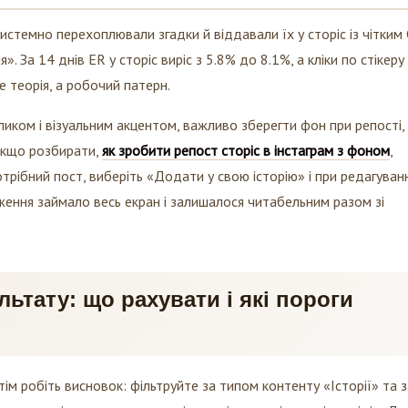
истемно перехоплювали згадки й віддавали їх у сторіс із чітким
 За 14 днів ER у сторіс виріс з 5.8% до 8.1%, а кліки по стікеру
е теорія, а робочий патерн.
ликом і візуальним акцентом, важливо зберегти фон при репості
 якщо розбирати,
як зробити репост сторіс в інстаграм з фоном
,
трібний пост, виберіть «Додати у свою історію» і при редагуванн
ження займало весь екран і залишалося читабельним разом зі
ьтату: що рахувати і які пороги
тім робіть висновок: фільтруйте за типом контенту «Історії» та з