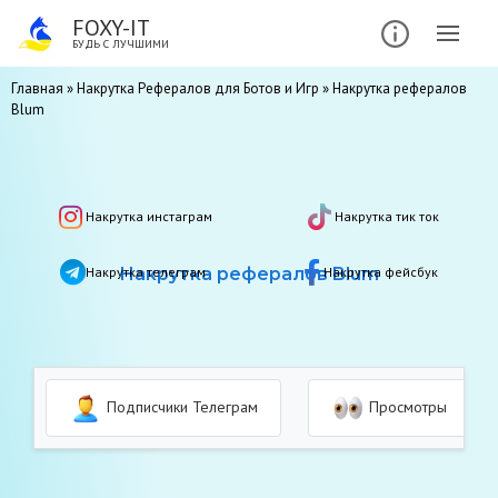
FOXY-IT
БУДЬ С ЛУЧШИМИ
Главная
»
Накрутка Рефералов для Ботов и Игр
»
Накрутка рефералов
Blum
Накрутка инстаграм
Накрутка тик ток
Накрутка телеграм
Накрутка рефералов Blum
Накрутка фейсбук
Подписчики Телеграм
Просмотры