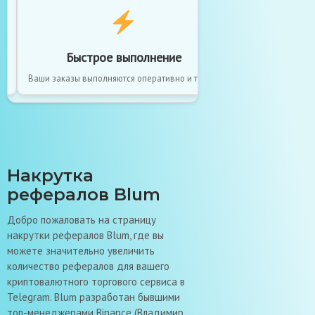
Быстрое выполнение
Без
й.
Ваши заказы выполняются оперативно и точно.
Максимальная без
Накрутка
рефералов Blum
Добро пожаловать на страницу
накрутки рефералов Blum, где вы
можете значительно увеличить
количество рефералов для вашего
криптовалютного торгового сервиса в
Telegram. Blum разработан бывшими
топ-менеджерами Binance (Владимир