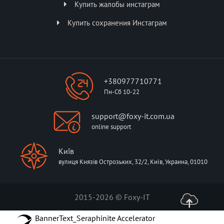
Купить жалобы инстаграм
Купить сохранения Инстаграм
+380977710771
Пн-Сб 10-22
support@foxy-it.com.ua
online support
Київ
вулиця Князів Острозьких, 32/2, Київ, Украина, 01010
2015-2026 © Foxy-IT
BannerText_Seraphinite Accelerator