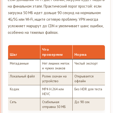
на финальном этапе. Практический порог простой: если
загрузка 50 МБ идет дольше 90 секунд на нормальном
4G/5G или Wi‑Fi, ищите сетевую проблему. VPN иногда
усложняет маршрут до CDN и увеличивает шанс ошибки,
особенно на тяжелых файлах.
Что
Шаг
проверяем
Норма
Метаданные
Нет лишних меток
Чистый экспорт
и чужих знаков
Локальный файл
Ролик скачан на
Открывается
устройство
офлайн
Кодек
MP4 H.264 или
Без HDR для теста
HEVC
Сеть
Стабильная
До 90 сек
отправка 50 МБ