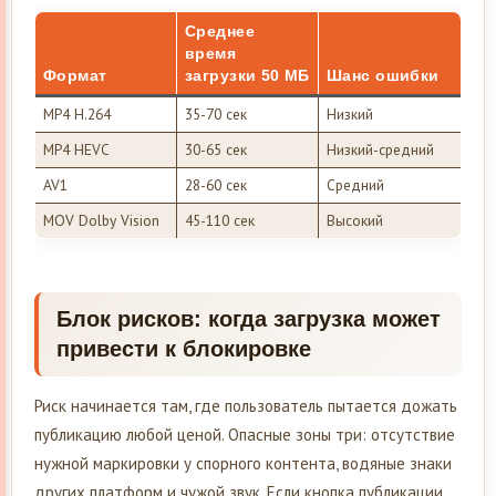
Среднее
время
Формат
загрузки 50 МБ
Шанс ошибки
MP4 H.264
35-70 сек
Низкий
MP4 HEVC
30-65 сек
Низкий-средний
AV1
28-60 сек
Средний
MOV Dolby Vision
45-110 сек
Высокий
Блок рисков: когда загрузка может
привести к блокировке
Риск начинается там, где пользователь пытается дожать
публикацию любой ценой. Опасные зоны три: отсутствие
нужной маркировки у спорного контента, водяные знаки
других платформ и чужой звук. Если кнопка публикации