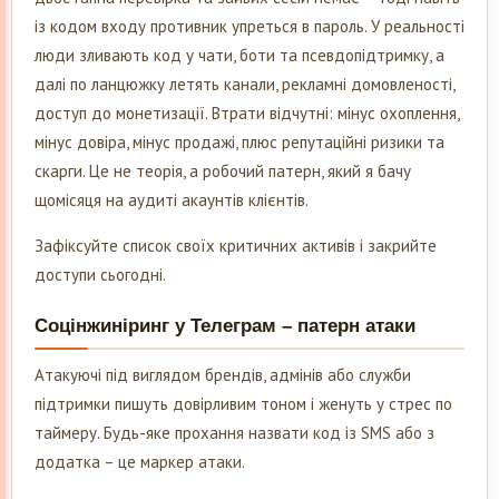
із кодом входу противник упреться в пароль. У реальності
люди зливають код у чати, боти та псевдопідтримку, а
далі по ланцюжку летять канали, рекламні домовленості,
доступ до монетизації. Втрати відчутні: мінус охоплення,
мінус довіра, мінус продажі, плюс репутаційні ризики та
скарги. Це не теорія, а робочий патерн, який я бачу
щомісяця на аудиті акаунтів клієнтів.
Зафіксуйте список своїх критичних активів і закрийте
доступи сьогодні.
Соцінжиніринг у Телеграм – патерн атаки
Атакуючі під виглядом брендів, адмінів або служби
підтримки пишуть довірливим тоном і женуть у стрес по
таймеру. Будь-яке прохання назвати код із SMS або з
додатка – це маркер атаки.