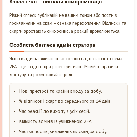
Канал і чат – сигнали компрометації
Різкий сплеск публікацій не вашим тоном або пости з
посиланнями на скам – ознака перехоплення. Відписки та
скарги зростають синхронно, а реакції провалюються.
Особиста безпека адміністратора
Якщо в адміна ввімкнено автологін на десктопі та немає
2FA – це вхідна діра рівня критично. Міняйте правила
доступу та розмежовуйте ролі.
Нові пристрої та країни входу за добу.
% відписок і скарг до середнього за 14 днів.
Час реакції до виходу з усіх сесій.
Кількість адмінів із увімкненою 2FA.
Частка постів, видалених як скам, за добу.