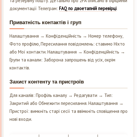
та резервну пошту. Детально про 2FA описано в офіційній
документації Телеграм:
FAQ по двоетапній перевірці
.
Приватність контактів і груп
Налаштування → Конфіденційність → Номер телефону,
Фото профілю, Пересилання повідомлень: ставимо Ніхто
або Мої контакти. Налаштування → Конфіденційність →
Групи та канали: Заборона запрошень від усіх, окрім
контактів.
Захист контенту та пристроїв
Для каналів: Профіль каналу → Редагувати → Тип:
Закритий або Обмежити пересилання. Налаштування →
Пристрої: вимкніть старі сесії та ввімкніть сповіщення про
нові входи.