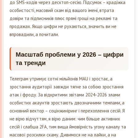
до SMS-кодів через десктоп-сесію. Підсумок – крадіжка
особистості, масовий скам від вашого імені, втрата
довіри та підписників плюс прямі гроші на рекламі та
продажах. Якщо цифри не рухаються, значить ви не
впровадили, а почитали.
Масштаб проблеми у 2026 – цифри
та тренди
Телеграм утримує сотні мільйонів MAU і зростає, а
зростання аудиторії завжди тягне за собою зростання
атак і фроду. За відкритими звітами 2024-2026 злами
особистих акаунтів зростають двозначними темпами, а
основний вектор – соцінжиніринг і перехоплення сесій. Я
не вірю відчуттям, я вірю даним: чим більше активних
сесій і слабша 2FA, тим вища ймовірність угону каналу та
масової розсилки скаму. Дивимося не на лайки, а на