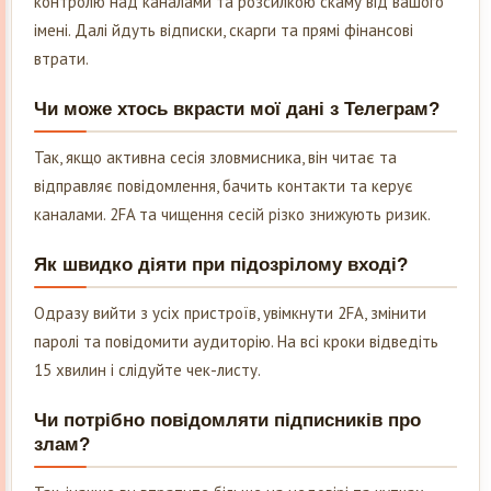
контролю над каналами та розсилкою скаму від вашого
імені. Далі йдуть відписки, скарги та прямі фінансові
втрати.
Чи може хтось вкрасти мої дані з Телеграм?
Так, якщо активна сесія зловмисника, він читає та
відправляє повідомлення, бачить контакти та керує
каналами. 2FA та чищення сесій різко знижують ризик.
Як швидко діяти при підозрілому вході?
Одразу вийти з усіх пристроїв, увімкнути 2FA, змінити
паролі та повідомити аудиторію. На всі кроки відведіть
15 хвилин і слідуйте чек-листу.
Чи потрібно повідомляти підписників про
злам?