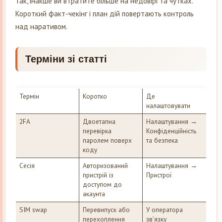
Так, інакше ви втратите більше на недовірі та чутках.
Короткий факт-чекінг і план дій повертають контроль
над наративом.
Терміни зі статті
Термін
Коротко
Де
налаштовувати
2FA
Двоетапна
Налаштування →
перевірка
Конфіденційність
паролем поверх
та безпека
коду
Сесія
Авторизований
Налаштування →
пристрій із
Пристрої
доступом до
акаунта
SIM swap
Перевипуск або
У оператора
перехоплення
зв’язку