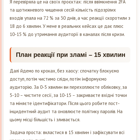
Я перевіряла це на своїх проєктах: після ввімкнення 2FA
та щотижневого чищення сесій кількість підозрілих
входів упала на 72 % за 30 днів, а час реакції скоротили з
18 до 6 хвилин. У мене в реальних кейсах це дає плюс
10-15 % до утримання аудиторії в каналах після кризи.
План реакції при зламі – 15 хвилин
Далі йдемо по кроках, без хаосу: спочатку блокуємо
доступ, потім чистимо сліди, потім інформуємо
аудиторію. За 0-5 хвилин ви перехоплюєте обліковку, за
5-10 – чистите сесії, за 10-15 – закриваєте вхідні точки
та міняєте ідентифікатори. Після цього робите пост-
інцидентний аудит та оновлюєте політику паролів. На
цьому місці більшість і зливається.
Задача проста: вкластися в 15 хвилин і зафіксувати всі