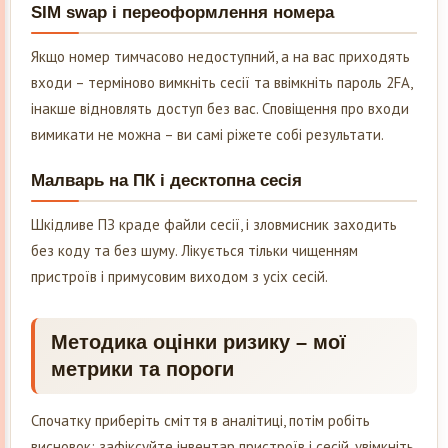
SIM swap і переоформлення номера
Якщо номер тимчасово недоступний, а на вас приходять
входи – терміново вимкніть сесії та ввімкніть пароль 2FA,
інакше відновлять доступ без вас. Сповіщення про входи
вимикати не можна – ви самі ріжете собі результати.
Малварь на ПК і десктопна сесія
Шкідливе ПЗ краде файли сесії, і зловмисник заходить
без коду та без шуму. Лікується тільки чищенням
пристроїв і примусовим виходом з усіх сесій.
Методика оцінки ризику – мої
метрики та пороги
Спочатку приберіть сміття в аналітиці, потім робіть
висновок: зафіксуйте інвентар пристроїв і сесій, увімкніть