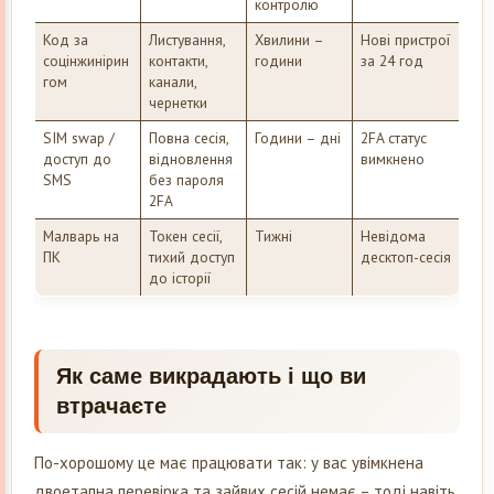
контролю
Код за
Листування,
Хвилини –
Нові пристрої
соцінжинірин
контакти,
години
за 24 год
гом
канали,
чернетки
SIM swap /
Повна сесія,
Години – дні
2FA статус
доступ до
відновлення
вимкнено
SMS
без пароля
2FA
Малварь на
Токен сесії,
Тижні
Невідома
ПК
тихий доступ
десктоп-сесія
до історії
Як саме викрадають і що ви
втрачаєте
По-хорошому це має працювати так: у вас увімкнена
двоетапна перевірка та зайвих сесій немає – тоді навіть