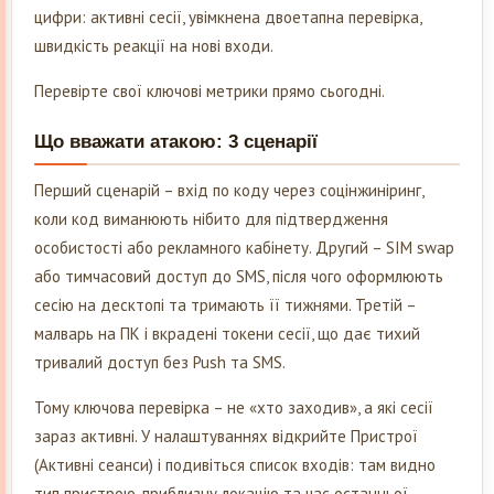
цифри: активні сесії, увімкнена двоетапна перевірка,
швидкість реакції на нові входи.
Перевірте свої ключові метрики прямо сьогодні.
Що вважати атакою: 3 сценарії
Перший сценарій – вхід по коду через соцінжиніринг,
коли код виманюють нібито для підтвердження
особистості або рекламного кабінету. Другий – SIM swap
або тимчасовий доступ до SMS, після чого оформлюють
сесію на десктопі та тримають її тижнями. Третій –
малварь на ПК і вкрадені токени сесії, що дає тихий
тривалий доступ без Push та SMS.
Тому ключова перевірка – не «хто заходив», а які сесії
зараз активні. У налаштуваннях відкрийте Пристрої
(Активні сеанси) і подивіться список входів: там видно
тип пристрою, приблизну локацію та час останньої