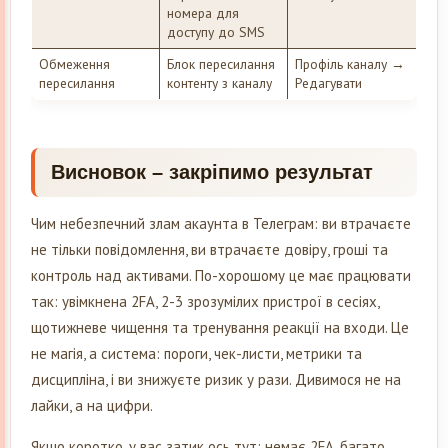
номера для
доступу до SMS
Обмеження
Блок пересилання
Профіль каналу →
пересилання
контенту з каналу
Редагувати
Висновок – закріпимо результат
Чим небезпечний злам акаунта в Телеграм: ви втрачаєте
не тільки повідомлення, ви втрачаєте довіру, гроші та
контроль над активами. По-хорошому це має працювати
так: увімкнена 2FA, 2-3 зрозумілих пристрої в сесіях,
щотижневе чищення та тренування реакції на входи. Це
не магія, а система: пороги, чек-листи, метрики та
дисципліна, і ви знижуєте ризик у рази. Дивимося не на
лайки, а на цифри.
Якщо коротко, у вас затик ось тут: немає 2FA, багато