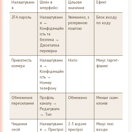
Налаштуванн
Шлях в
Цільове
Ефект
я
інтерфейсі
значення
2FA пароль
Налаштуванн
Увімкнено, з
Блок входу
я →
резервною
по коду
Конфіденційн
поштою
ість та
безпека →
Двоетапна
перевірка
Приватність
Налаштуванн
Ніхто
Мінус таргет-
номера
я →
фішинг
Конфіденційн
ість →
Номер
телефону
Обмеження
Профіль
Обмежено
Менше скам-
пересилання
каналу →
клонів
Редагувати
→ Тип
Чищення
Налаштуванн
2-3 відомі
Мінус тихі
сесій
я → Пристрої
пристрої
входи