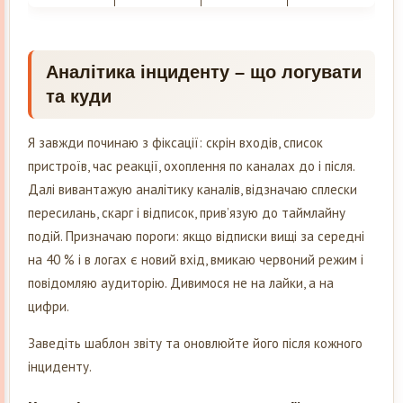
Аналітика інциденту – що логувати
та куди
Я завжди починаю з фіксації: скрін входів, список
пристроїв, час реакції, охоплення по каналах до і після.
Далі вивантажую аналітику каналів, відзначаю сплески
пересилань, скарг і відписок, прив’язую до таймлайну
подій. Призначаю пороги: якщо відписки вищі за середні
на 40 % і в логах є новий вхід, вмикаю червоний режим і
повідомляю аудиторію. Дивимося не на лайки, а на
цифри.
Заведіть шаблон звіту та оновлюйте його після кожного
інциденту.