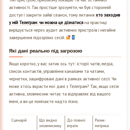
активності. Так простіше зрозуміти, чи був сторонній
доступ і закрити зайві сеанси, тому питання
хто заходив
у мій Телеграм: чи можна це дізнатися
на практиці
вирішується через аудит активних пристроїв і негайне
завершення підозрілих сесій.
Які дані реально під загрозою
Якщо коротко, у вас затик ось тут: історії чатів, медіа,
список контактів, управління каналами та чатами,
чернетки, зашифровані дані в рамках активної сесії. Чи
може хтось вкрасти мої дані з Телеграм? Так, якщо сесія
активна, зловмисник читає та відправляє від вашого
імені, а ви це помічаєте надто пізно.
Сценарій
Що видно
До повної
Ризик-
зловмиснику
втрати
метрика