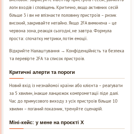
логи входів і сповіщень. Критично, якщо активних сесій
більше 3 і ви не впізнаєте половину пристроїв – ризик
високий, закривайте негайно. Якщо 2FA вимкнена – це
червона зона, реакція сьогодні, не завтра. Формула
проста: спочатку метрики, потім емоції.
Відкрийте Налаштування → Конфіденційність та безпека
та перевірте 2FA та список пристроїв.
Критичні алерти та пороги
Новий вхід із незнайомої країни або клієнта – реагувати
за 5 хвилин, інакше ланцюжок компрометації піде далі.
Час до примусового виходу з усіх пристроїв більше 10
хвилин – поганий показник, тренуйте сценарій.
Міні-кейс: у мене на проєкті Х