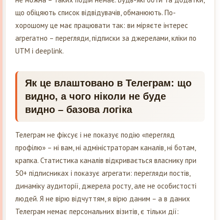
що обіцяють список відвідувачів, обманюють. По-
хорошому це має працювати так: ви міряєте інтерес
агрегатно – перегляди, підписки за джерелами, кліки по
UTM і deeplink.
Як це влаштовано в Телеграм: що
видно, а чого ніколи не буде
видно – базова логіка
Телеграм не фіксує і не показує подію «перегляд
профілю» – ні вам, ні адміністраторам каналів, ні ботам,
крапка. Статистика каналів відкривається власнику при
50+ підписниках і показує агрегати: перегляди постів,
динаміку аудиторії, джерела росту, але не особистості
людей. Я не вірю відчуттям, я вірю даним – а в даних
Телеграм немає персональних візитів, є тільки дії: