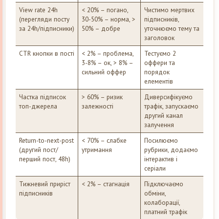
View rate 24h
< 20% – погано,
Чистимо мертвих
(перегляди посту
30-50% – норма, >
підписників,
за 24h/підписники)
50% – добре
уточнюємо тему та
заголовок
CTR кнопки в пості
< 2% – проблема,
Тестуємо 2
3-8% – ок, > 8% –
оффери та
сильний оффер
порядок
елементів
Частка підписок
> 60% – ризик
Диверсифікуємо
топ-джерела
залежності
трафік, запускаємо
другий канал
залучення
Return-to-next-post
< 70% – слабке
Посилюємо
(другий пост/
утримання
рубрики, додаємо
перший пост, 48h)
інтерактив і
серіали
Тижневий приріст
< 2% – стагнація
Підключаємо
підписників
обміни,
колаборації,
платний трафік