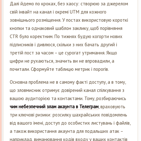
Далі йдемо по кроках, без хаосу: створюю за джерелом
свій інвайт на канал і окремі UTM для кожного
зовнішнього розміщення. У постах використовую короткі
кнопки та однаковий шаблон заклику, щоб порівняння
CTR було коректним. По тижнях будую когорти нових
підписників і дивлюся, скільки з них бачать другий і
третій пост за часом – це сурогат утримання. Якщо
цифри не рухаються, значить ви не впровадили, а
почитали. Сформуйте таблицю метрик і порогів.
Основна проблема не в самому факті доступу, а в тому,
що зловмисник отримує довірений канал спілкування з
вашою аудиторією та контактами. Тому, розбираючись
чим небезпечний злам акаунта в Телеграм
, враховують
три ключові ризики: розсилку шахрайських повідомлень
від вашого імені, доступ до особистих листувань і файлів,
а також використання акаунта для подальших атак –
наприклад, виманювання кодів входу у ваших контактів