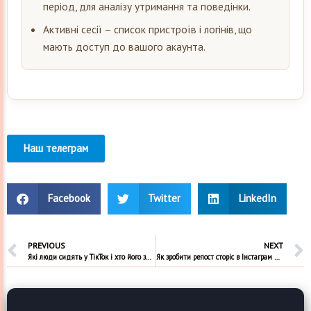
період, для аналізу утримання та поведінки.
Активні сесії – список пристроїв і логінів, що
мають доступ до вашого акаунта.
Наш телеграм
Facebook
Twitter
LinkedIn
PREVIOUS
NEXT
Які люди сидять у ТікТок і хто його знімає сьогодні
Як зробити репост сторіс в Інстаграм на весь екран