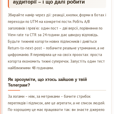
аудиторії – і що далі робити
Збирайте намір через дії: реакції, кнопки, форми в ботах і
переходи по UTM на конкретні пости. Робіть A/B
заголовків і прев’ю: один пост – дві версії, порівняння по
View rate та CTR за 24 години дає швидку відповідь.
Будьте тижневі когорти нових підписників і дивіться
Return-to-next-post – побачите реальне утримання, а не
цифроманію. Я перевіряла це на своїх проєктах: проста
когорта економить тижні суперечок. Запустіть один тест
найближчими 48 годинами.
Як зрозуміти, що хтось зайшов у твій
Телеграм?
За логами – ніяк, за метриками – бачите стрибок
переглядів і підписок, але це агрегати, а не список людей.
По-хорошому це має працювати так: ви знаєте джерело