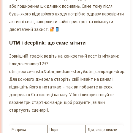
або поширення шкідливих посилань. Саме тому після
будь-якого підозрілого входу потрібно одразу перевірити
активні сесії, завершити зайві пристрої та ввімкнути
двоетапний захист.
UTM і deeplink: що саме мітити
Зовнішній трафік ведіть на конкретний пост із мітками:
t.me/username/123?
utm_source=insta&utm_medium=story&utm_campaign=drop.
Для кожного джерела створіть свій інвайт на канал і
підпишіть його в нотатках – так ви побачите внесок
джерела в Статистиці каналу. У боті використовуйте
параметри старт-команди, щоб розуміти, звідки
стартують сценарії.
Метрика
Поріг
Дія, якщо нижче