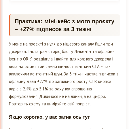
Практика: міні-кейс з мого проєкту
– +27% підписок за 3 тижні
У мене на проєкті з нуля до нішевого каналу йшли три
джерела: Інстаграм сторіс, блог у ЛінкедІн та офлайн-
івент з QR. Я розділила інвайти для кожного джерела і
вела на один і той самий пін-пост із чітким CTA – так
виключили контентний шум. За 3 тижні частка підписок з
офлайну дала +27% до загального росту, CTR кнопки
виріс з 2.4% до 5.1% за рахунок спрощення
формулювання. Дивимося не на лайки, а на цифри.
Повторіть схему та виміряйте свій приріст.
Якщо коротко, у вас затик ось тут