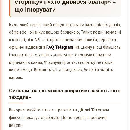
сторінку» і «хто дивився аватар» –
що ігнорувати
Будь-який сервіс, який обіцяє показати імена відвідувачів,
обманює і ризикує вашою безпекою. Таких подій немає ні
в клієнті, ні в API – їх просто нема чим ловити, перевірте
офіційні відповіді в
FAQ Telegram
. На цьому місці більшість
і зливається: ставлять «шпигунів», отримують витоки,
втрачають канал. Формула проста: спочатку метрики,
потім емоції. Видаліть усі «шпигунські» боти та змініть
пароль.
Сигнали, на які можна спиратися замість «хто
заходив»
Використовуйте тільки агрегати та дії, які Телеграм
фіксує і показує стабільно. Це не теорія, а робочий
патерн.