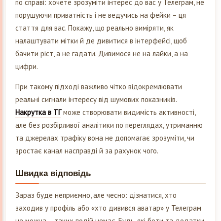
по справі: хочете зрозуміти інтерес до вас у Телеграм, не
порушуючи приватність і не ведучись на фейки – ця
стаття для вас. Покажу, що реально виміряти, як
налаштувати мітки й де дивитися в інтерфейсі, щоб
бачити ріст, а не гадати. Дивимося не на лайки, а на
цифри.
При такому підході важливо чітко відокремлювати
реальні сигнали інтересу від шумових показників.
Накрутка в ТГ
може створювати видимість активності,
але без розбірливої аналітики по переглядах, утриманню
та джерелах трафіку вона не допомагає зрозуміти, чи
зростає канал насправді й за рахунок чого.
Швидка відповідь
Зараз буде неприємно, але чесно: дізнатися, хто
заходив у профіль або «хто дивився аватар» у Телеграм
не можна – таких подій немає. Будь-які боти та додатки,