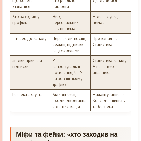
Що хочете
Що реально
Де дивитися
дізнатися
виміряти
Хто заходив у
Ніяк,
Ніде – функції
профіль
персональних
немає
візитів немає
Інтерес до каналу
Перегляди постів,
Про канал →
реакції, підписки
Статистика
за джерелами
Звідки прийшли
Різні
Статистика каналу
підписки
запрошувальні
+ ваша веб-
посилання, UTM
аналітика
на зовнішньому
трафіку
Безпека акаунта
Активні сесії,
Налаштування →
входи, двоетапна
Конфіденційність
автентифікація
та безпека
Міфи та фейки: «хто заходив на