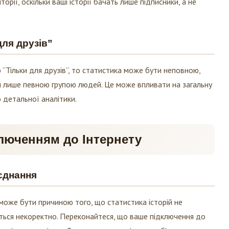
орії, оскільки ваші історії бачать лише підписники, а не
для друзів”
“Тільки для друзів”, то статистика може бути неповною,
 лише певною групою людей. Це може впливати на загальну
о детальної аналітики.
люченням до Інтернету
єднання
може бути причиною того, що статистика історій не
ься некоректно. Переконайтеся, що ваше підключення до