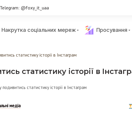
Telegram: @foxy_it_uaa
Накрутка соціальних мереж
Просування
итись статистику історії в Інстаграм
ись статистику історії в Інстаг
альні медіа