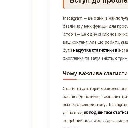
Вступ до пробл
Instagram — це один із найпопул
безліч зручних функцій для просу
історій — це один із ключових і
ваш контент. Але що робити, як
бути
накрутка статистики в і
нста
охоплення та залученість, отрим
Чому важлива статистик
Статистика історій дозволяє оцін
ваших підписників, і визначити, 
всіх, хто використовує Instagra
дізнатися,
як подивитися статист
потрібний пост або сторіс і відк