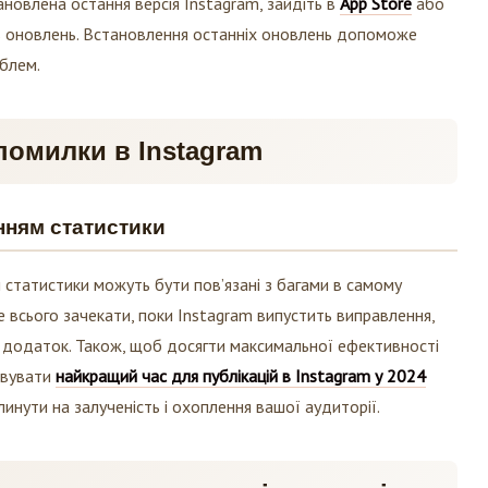
новлена остання версія Instagram, зайдіть в
App Store
або
ть оновлень. Встановлення останніх оновлень допоможе
облем.
 помилки в Instagram
нням статистики
 статистики можуть бути пов’язані з багами в самому
 всього зачекати, поки Instagram випустить виправлення,
 додаток. Також, щоб досягти максимальної ефективності
ховувати
найкращий час для публікацій в Instagram у 2024
линути на залученість і охоплення вашої аудиторії.