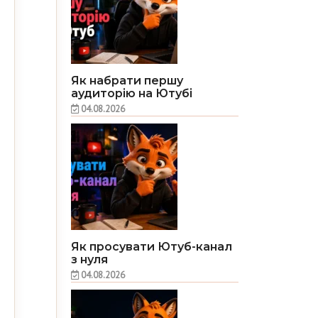
Як набрати першу
аудиторію на Ютубі
04.08.2026
Як просувати Ютуб-канал
з нуля
04.08.2026