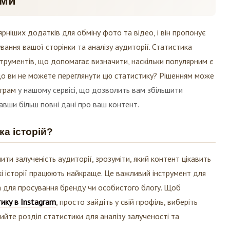
еми
ярніших додатків для обміну фото та відео, і він пропонує
вання вашої сторінки та аналізу аудиторії. Статистика
нструментів, що допомагає визначити, наскільки популярним є
що ви не можете переглянути цю статистику? Рішенням може
грам
у нашому сервісі, що дозволить вам збільшити
авши більш повні дані про ваш контент.
а історій?
ити залученість аудиторії, зрозуміти, який контент цікавить
які історії працюють найкраще. Це важливий інструмент для
m для просування бренду чи особистого блогу. Щоб
ику в Instagram
, просто зайдіть у свій профіль, виберіть
рийте розділ статистики для аналізу залученості та