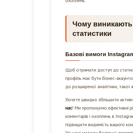
охоплень.
Чому виникають
статистики
Базові вимоги Instagra
Щоб отримати доступ до статисти
профіль має бути бізнес-акаунт
до розширеної аналітики, такої я
Хочете швидко збільшити активн
нас
! Ми пропонуємо ефективні ріш
коментарів і охоплень в Instag
підвищити видимість вашого конт
Усі наші методи безпечні, перев