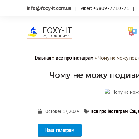
info@foxy-it.com.ua
Viber: +380977710771
FOXY-IT
БУДЬ С ЛУЧШИМИ
Главная
»
все про інстаграм
»
Чому не можу подив
Чому не можу подивит
October 17, 2024
все про інстаграм
,
Соці
Наш телеграм