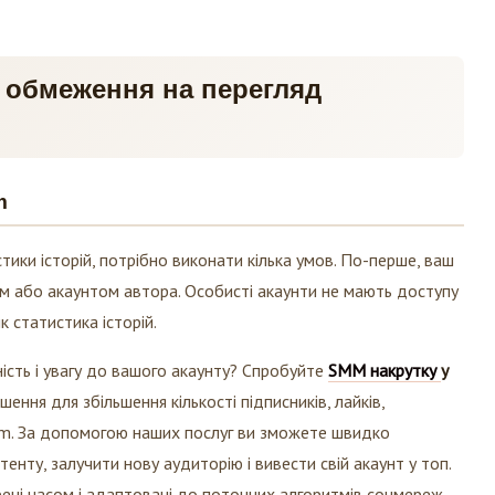
 обмеження на перегляд
m
ки історій, потрібно виконати кілька умов. По-перше, ваш
ом або акаунтом автора. Особисті акаунти не мають доступу
к статистика історій.
ість і увагу до вашого акаунту? Спробуйте
SMM накрутку
у
ення для збільшення кількості підписників, лайків,
ram. За допомогою наших послуг ви зможете швидко
енту, залучити нову аудиторію і вивести свій акаунт у топ.
ірені часом і адаптовані до поточних алгоритмів соцмереж.