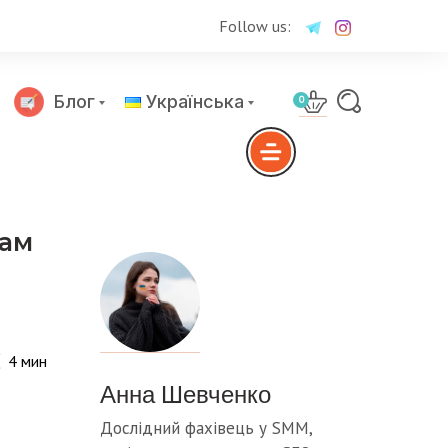
Follow us:
Блог
Українська
0
Русский
рам
4
мин
Анна Шевченко
Дослідний фахівець у SMM,