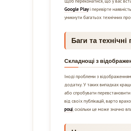
Щоб переконатися, що у вас вста
Google Play
і перевірте наявніс
уникнути багатьох технічних пр
Баги та технічні
Складнощі з відображе
Іноді проблеми з відображенням
додатку. У таких випадках краще
або спробувати перевстановити
від своїх публікацій, варто вра
році
, оскільки це може значно вп