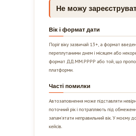
Не можу зареєструват
Вік і формат дати
Поріг віку зазвичай 13+, а формат введе
переплутаними днем і місяцем або некор
формат ДД.ММ.РРРР або той, що пропону
платформи.
Часті помилки
Автозаповнення може підставляти невірну
поточний рік і потрапляють під обмеженн
запам’ятати неправильний вік. У моєму д
кейсів.