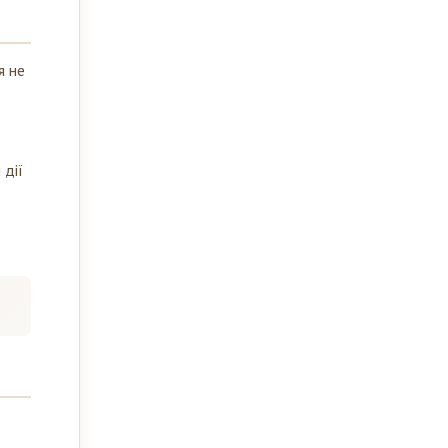
я не
 дії