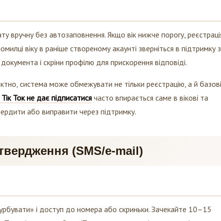
ату вручну без автозаповнення. Якщо вік нижче порогу, реєстраці
милці віку в раніше створеному акаунті зверніться в підтримку з
окумента і скріни профілю для прискорення відповіді.
ктно, система може обмежувати не тільки реєстрацію, а й базові
Тік Ток не дає підписатися
часто впирається саме в вікові та
твердити або виправити через підтримку.
твердження (SMS/e-mail)
урбувати» і доступ до номера або скриньки. Зачекайте 10–15