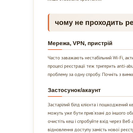
чому не проходить ре
Мережа, VPN, пристрій
Часто заважають нестабільний Wi-Fi, акти
процесі реєстрації теж тригерить anti-abu
проблему за одну спробу. Почніть з вимкн
Застосунок/акаунт
Застарілий білд клієнта і пошкоджений 
можуть уже бути прив’язані до іншого об
очистіть кеш і спробуйте вхід через Веб 
відновлення доступу замість нової реєстр