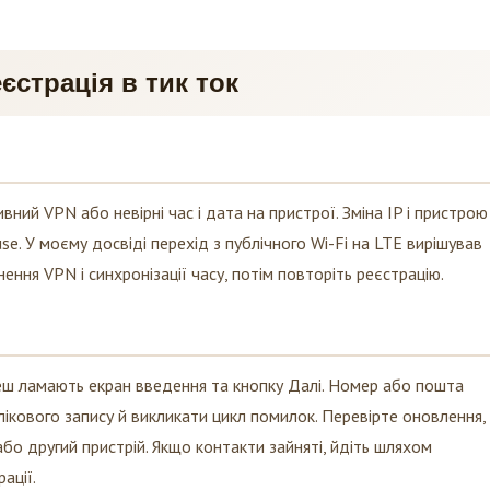
єстрація в тик ток
вний VPN або невірні час і дата на пристрої. Зміна IP і пристрою
se. У моєму досвіді перехід з публічного Wi-Fi на LTE вирішував
ення VPN і синхронізації часу, потім повторіть реєстрацію.
кеш ламають екран введення та кнопку Далі. Номер або пошта
лікового запису й викликати цикл помилок. Перевірте оновлення,
або другий пристрій. Якщо контакти зайняті, йдіть шляхом
ації.