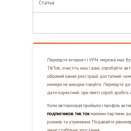
Статья
Перевірте інтернет і VPN: мережа має бут
TikTok, очистіть кеш і дані, спробуйте а
обраний канал реєстрації доступний: номе
номери не використовуйте. Перевірте да
дати коректний; при ліміті спроб зробіть
Коли авторизація пройшла і профіль акти
подписчиков тик ток
малими партіями доп
роликів та утримання. Подавайте рівномі
лише стабільне зростання.