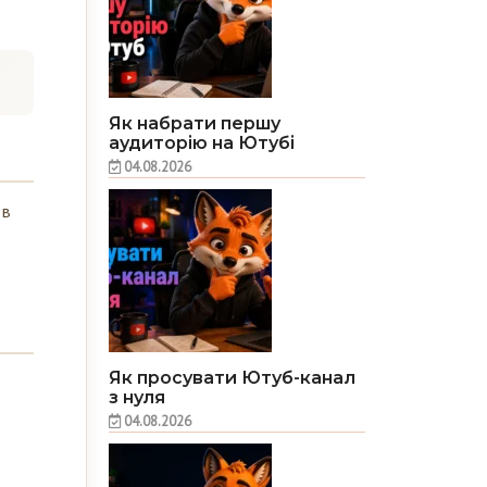
Як набрати першу
аудиторію на Ютубі
04.08.2026
 в
Як просувати Ютуб-канал
з нуля
04.08.2026