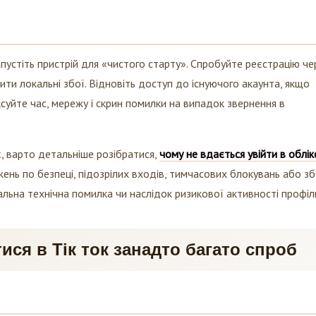
апустіть пристрій для «чистого старту». Спробуйте реєстрацію че
ти локальні збої. Відновіть доступ до існуючого акаунта, якщо
ксуйте час, мережу і скрин помилки на випадок звернення в
є, варто детальніше розібратися,
чому не вдається увійти в облі
жень по безпеці, підозрілих входів, тимчасових блокувань або зб
кальна технічна помилка чи наслідок ризикової активності профіл
ися в Тік ток занадто багато спроб