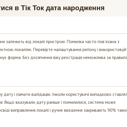
ися в Тік Ток дата народження
ння залежить від локалі пристрою. Помилка часто пов’язана з
ектною локаллю. Перевірте налаштування регіону і використовуй
є форма. Без досягнення віку реєстрація неможлива за правил
 дату і ламати валідацію. Інколи користувачі випадково ставля
я. Якщо вказували дату раніше і помилилися, система може
освіді виправлення локалі і ручне введення закривають 90% таки