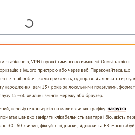
и стабільною, VPN і проксі тимчасово вимкнені. Оновіть клієнт
вторизацію з іншого пристрою або через веб. Переконайтеся, що
р і e-mail робочі, коди приходять, одноразові адреси та віртуа
ту народження: вам 13+ років за локальними правилами, формат
 паузу 15–60 хвилин і змініть мережу або браузер.
вний, перевірте конверсію на малих хвилях трафіку:
накрутка
омагає швидко заміряти клікабельність аватара і біо, якість пе
рно 30–60 хвилин, фіксуйте підписки, відписки та ER, масштабуй