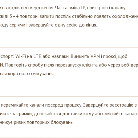
итів кодів підтвердження. Часта зміна IP, пристрою і каналу
освіді 3–4 повторні запити поспіль стабільно ловлять охолоджен
ду серіями і завершуйте одну сесію до кінця.
нспорт: Wi-Fi на LTE або навпаки. Вимкніть VPN і проксі, щоб
SN. Повторіть спробу після перезапуску клієнта або через веб-вер
сля короткого очікування.
не перемикайте канали посеред процесу. Завершуйте реєстрацію з
бачите затримки, дочекайтеся доставки коду або змінюйте канал
нижує ризик повторних блокувань.