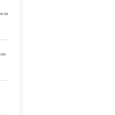
ня на
сію.