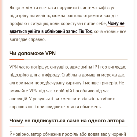
Якщо ж ліміти все-таки порушити і система зафіксує
підозрілу активність, можна раптово отримати вихід із
профілю і ситуацію, коли користувач питає себе,
Чому не
вдається увійти в обліковий запис Тік Ток
, хоча «зовні» все
виглядає справно.
Чи допоможе VPN
VPN часто погіршує ситуацію, адже зміна IP і гео виглядає
підозріло для антифроду. Стабільна домашня мережа дає
алгоритмам передбачувану картину і менше тригерів. Не
вмикайте VPN під час серій дій і особливо під час
апеляцій. У результаті ви зменшите кількість хибних
спрацювань і пришвидшите зняття обмежень.
Чому не підписується саме на одного автора
Ймовірно, автор обмежив профіль або додав вас у чорний