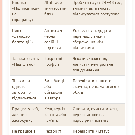
Кнопка
Ліміт або
Зробити паузу 24–48 год,
«Підписатися»
тимчасовий
знизити активність,
не
блок
підписуватися поступово
спрацьовує
Пише
Антиспам
Рознести дії, додати
«Занадто
через
перегляд, лайки і
багато дій»
серійні
збереження між
підписки
підписками
Заявка висить
Закритий
Чекати схвалення,
«Надіслано»
профіль
написати нейтральне
повідомлення
Тільки на
Ви в блоці
Перевірити з іншого
одного
або
акаунта, не намагатися в
автора не
обмеженні
обхід
підписується
в автора
Працює у веб,
Кеш, версія
Оновити, очистити кеш,
але не в
клієнта або
перевстановити,
застосунку
пам’ять
перевірити пам’ять
Не працює в
Рестрикт
Перевірити «Статус