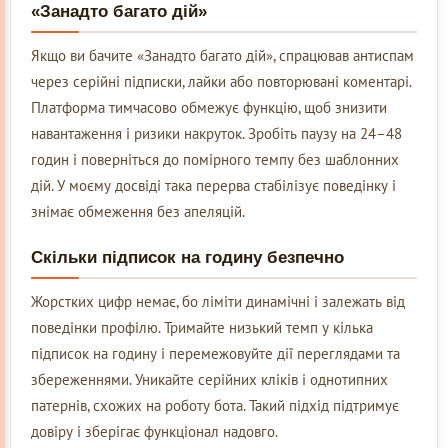
«Занадто багато дій»
Якщо ви бачите «Занадто багато дій», спрацював антиспам
через серійні підписки, лайки або повторювані коментарі.
Платформа тимчасово обмежує функцію, щоб знизити
навантаження і ризики накруток. Зробіть паузу на 24–48
годин і поверніться до помірного темпу без шаблонних
дій. У моєму досвіді така перерва стабілізує поведінку і
знімає обмеження без апеляцій.
Скільки підписок на годину безпечно
Жорстких цифр немає, бо ліміти динамічні і залежать від
поведінки профілю. Тримайте низький темп у кілька
підписок на годину і перемежовуйте дії переглядами та
збереженнями. Уникайте серійних кліків і однотипних
патернів, схожих на роботу бота. Такий підхід підтримує
довіру і зберігає функціонал надовго.