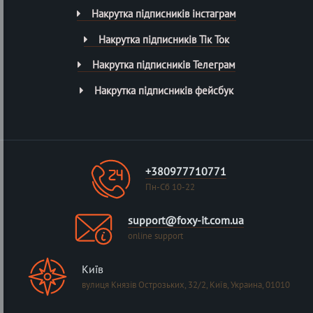
Накрутка підписників інстаграм
Накрутка підписників Тік Ток
Накрутка підписників Телеграм
Накрутка підписників фейсбук
+380977710771
Пн-Сб 10-22
support@foxy-it.com.ua
online support
Київ
вулиця Князів Острозьких, 32/2, Київ, Украина, 01010