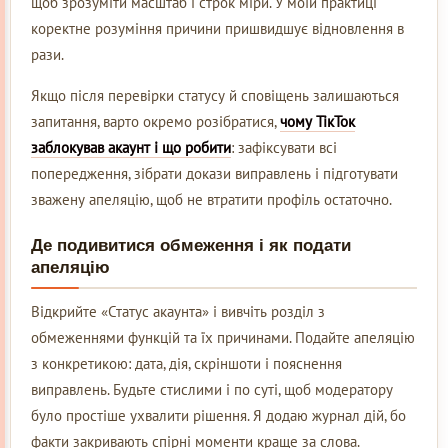
щоб зрозуміти масштаб і строк міри. У моїй практиці
коректне розуміння причини пришвидшує відновлення в
рази.
Якщо після перевірки статусу й сповіщень залишаються
запитання, варто окремо розібратися,
чому ТікТок
заблокував акаунт і що робити
: зафіксувати всі
попередження, зібрати докази виправлень і підготувати
зважену апеляцію, щоб не втратити профіль остаточно.
Де подивитися обмеження і як подати
апеляцію
Відкрийте «Статус акаунта» і вивчіть розділ з
обмеженнями функцій та їх причинами. Подайте апеляцію
з конкретикою: дата, дія, скріншоти і пояснення
виправлень. Будьте стислими і по суті, щоб модератору
було простіше ухвалити рішення. Я додаю журнал дій, бо
факти закривають спірні моменти краще за слова.