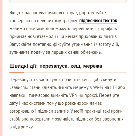
Якщо з налаштуваннями все гаразд, протестуйте
конверсію на невеликому трафіку:
підписники тик ток
малими пакетами допоможуть перевірити, як профіль
приймає нові взаємодії і чи немає прихованих лімітів.
Запускайте поетапно, фіксуйте утримання і частоту дій,
зупиняйте подачу за перших ознак обмежень.
Швидкі дії: перезапуск, кеш, мережа
Перезапустіть застосунок і очистіть кеш, щоб скинути
«завислі» стани клієнта. Змініть мережу з Wi-Fi на LTE або
навпаки і тимчасово вимкніть VPN чи проксі. Перевірте
дату і час системи, тому що розсинхрон ламає
авторизацію і підписи запитів. У моїй практиці такі кроки
стабільно повертали можливість підписки без звернення
в підтримку.