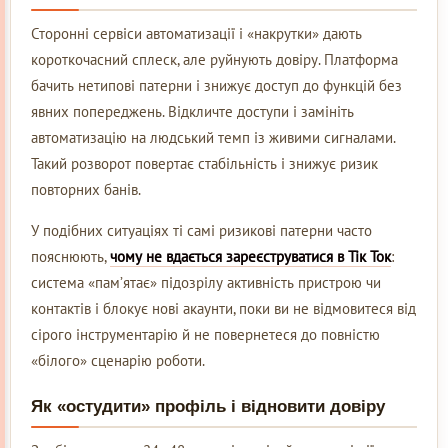
Сторонні сервіси автоматизації і «накрутки» дають
короткочасний сплеск, але руйнують довіру. Платформа
бачить нетипові патерни і знижує доступ до функцій без
явних попереджень. Відкличте доступи і замініть
автоматизацію на людський темп із живими сигналами.
Такий розворот повертає стабільність і знижує ризик
повторних банів.
У подібних ситуаціях ті самі ризикові патерни часто
пояснюють,
чому не вдається зареєструватися в Тік Ток
:
система «пам’ятає» підозрілу активність пристрою чи
контактів і блокує нові акаунти, поки ви не відмовитеся від
сірого інструментарію й не повернетеся до повністю
«білого» сценарію роботи.
Як «остудити» профіль і відновити довіру