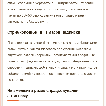
спам. Безпечніше чергувати дії і витримувати інтервали
між кліками по кнопці. У тестах команд низький темп і
паузи по 30–60 секунд знижували спрацьовування
антиспаму майже до нуля.
Стрибкоподібні дії і масові відписки
Різкі сплески активності, включно з масовими відписками,
підвищують ризик тимчасового блокування. Алгоритм
відстежує патерн «серіями» і позначає такий профіль як
підозрілий. Додавайте перегляди, лайки і збереження між
спробами підписки, щоб згладити слід. У моїй практиці це
робило поведінку природною і швидше повертало доступ
до кнопки.
Як зменшити ризик спрацьовування
антиспаму