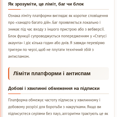
Як зрозуміти, це ліміт, баг чи блок
Ознака ліміту платформи виглядає як коротке сповіщення
про «занадто багато дій». Баг проявляється локально і
зникає під час входу з іншого пристрою або з вебверсії.
Блок функції супроводжується попередженням у «Статусі
акаунта» і діє кілька годин або днів. Я завжди перевіряю
тригери по черзі, щоб не плутати технічний збій з
антиспамом.
Ліміти платформи і антиспам
Добові і хвилинні обмеження на підписки
Платформа обмежує частоту підписок у хвилинному і
добовому розрізі для боротьби з накрутками. Якщо ви
підписуєтеся серіями без пауз, алгоритми трактують це як