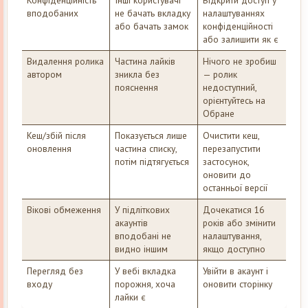
Конфіденційність
Інші користувачі
Відкрити доступ у
вподобаних
не бачать вкладку
налаштуваннях
або бачать замок
конфіденційності
або залишити як є
Видалення ролика
Частина лайків
Нічого не зробиш
автором
зникла без
— ролик
пояснення
недоступний,
орієнтуйтесь на
Обране
Кеш/збій після
Показується лише
Очистити кеш,
оновлення
частина списку,
перезапустити
потім підтягується
застосунок,
оновити до
останньої версії
Вікові обмеження
У підліткових
Дочекатися 16
акаунтів
років або змінити
вподобані не
налаштування,
видно іншим
якщо доступно
Перегляд без
У вебі вкладка
Увійти в акаунт і
входу
порожня, хоча
оновити сторінку
лайки є