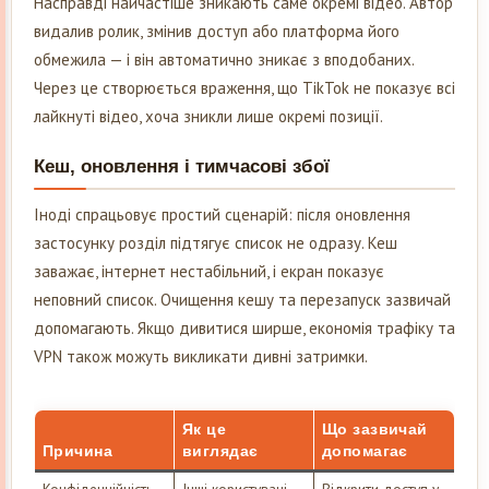
Насправді найчастіше зникають саме окремі відео. Автор
видалив ролик, змінив доступ або платформа його
обмежила — і він автоматично зникає з вподобаних.
Через це створюється враження, що TikTok не показує всі
лайкнуті відео, хоча зникли лише окремі позиції.
Кеш, оновлення і тимчасові збої
Іноді спрацьовує простий сценарій: після оновлення
застосунку розділ підтягує список не одразу. Кеш
заважає, інтернет нестабільний, і екран показує
неповний список. Очищення кешу та перезапуск зазвичай
допомагають. Якщо дивитися ширше, економія трафіку та
VPN також можуть викликати дивні затримки.
Як це
Що зазвичай
Причина
виглядає
допомагає