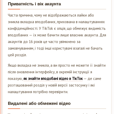
Приватність і вік акаунта
Часта причина, чому не відображаються лайки або
зникла вкладка вподобаних, прихована в налаштуваннях
конфіденційності. У TikTok є опція, що обмежує видимість
вподобаних — їх може бачити лише власник акаунта. Для
акаунтів до 16 років це часто увімкнено за
замовчуванням, і тоді інші користувачі взагалі не бачать
цей розділ.
Якщо вкладка не зникла, а ви просто не можете її знайти
після оновлення інтерфейсу, в окремій інструкції я
показую,
як знайти вподобані відео в ТікТок
— де саме
розташований розділ у новій версії застосунку і які
налаштування потрібно перевірити.
Видалені або обмежені відео