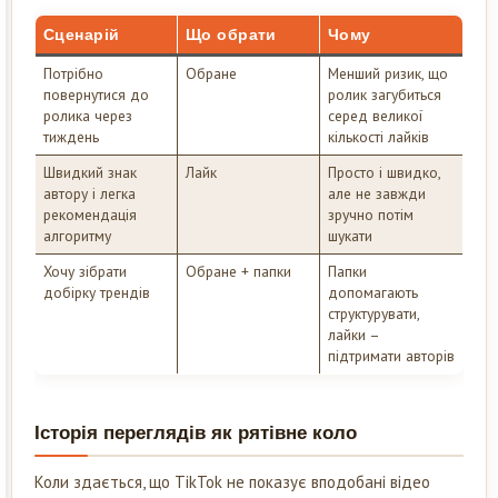
Сценарій
Що обрати
Чому
Потрібно
Обране
Менший ризик, що
повернутися до
ролик загубиться
ролика через
серед великої
тиждень
кількості лайків
Швидкий знак
Лайк
Просто і швидко,
автору і легка
але не завжди
рекомендація
зручно потім
алгоритму
шукати
Хочу зібрати
Обране + папки
Папки
добірку трендів
допомагають
структурувати,
лайки –
підтримати авторів
Історія переглядів як рятівне коло
Коли здається, що TikTok не показує вподобані відео