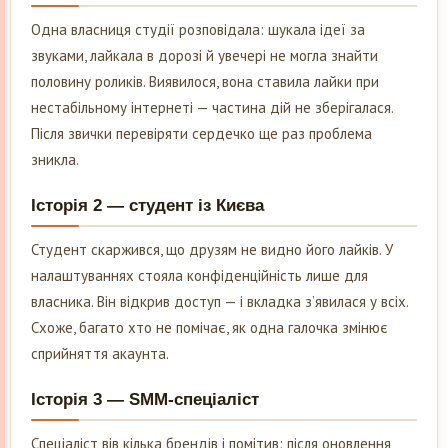
Одна власниця студії розповідала: шукала ідеї за
звуками, лайкала в дорозі й увечері не могла знайти
половину роликів. Виявилося, вона ставила лайки при
нестабільному інтернеті — частина дій не зберігалася.
Після звички перевіряти сердечко ще раз проблема
зникла.
Історія 2 — студент із Києва
Студент скаржився, що друзям не видно його лайків. У
налаштуваннях стояла конфіденційність лише для
власника. Він відкрив доступ — і вкладка з’явилася у всіх.
Схоже, багато хто не помічає, як одна галочка змінює
сприйняття акаунта.
Історія 3 — SMM-спеціаліст
Спеціаліст вів кілька брендів і помітив: після оновлення