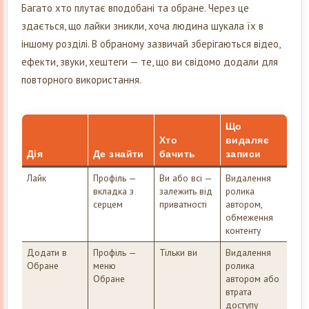
Багато хто плутає вподобані та обране. Через це
здається, що лайки зникли, хоча людина шукала їх в
іншому розділі. В обраному зазвичай зберігаються відео,
ефекти, звуки, хештеги — те, що ви свідомо додали для
повторного використання.
Що
Хто
видаляє
Дія
Де знайти
бачить
записи
Лайк
Профіль —
Ви або всі —
Видалення
вкладка з
залежить від
ролика
серцем
приватності
автором,
обмеження
контенту
Додати в
Профіль —
Тільки ви
Видалення
Обране
меню
ролика
Обране
автором або
втрата
доступу