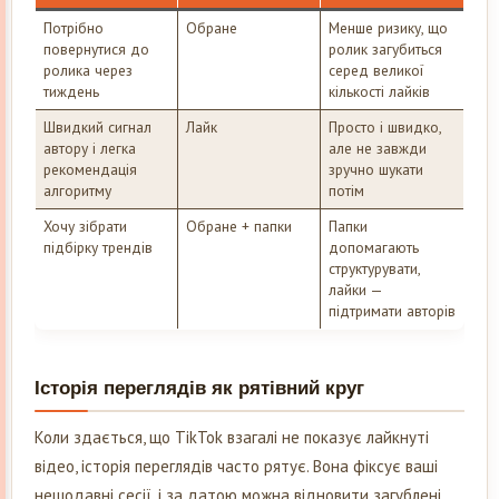
Потрібно
Обране
Менше ризику, що
повернутися до
ролик загубиться
ролика через
серед великої
тиждень
кількості лайків
Швидкий сигнал
Лайк
Просто і швидко,
автору і легка
але не завжди
рекомендація
зручно шукати
алгоритму
потім
Хочу зібрати
Обране + папки
Папки
підбірку трендів
допомагають
структурувати,
лайки —
підтримати авторів
Історія переглядів як рятівний круг
Коли здається, що TikTok взагалі не показує лайкнуті
відео, історія переглядів часто рятує. Вона фіксує ваші
нещодавні сесії, і за датою можна відновити загублені