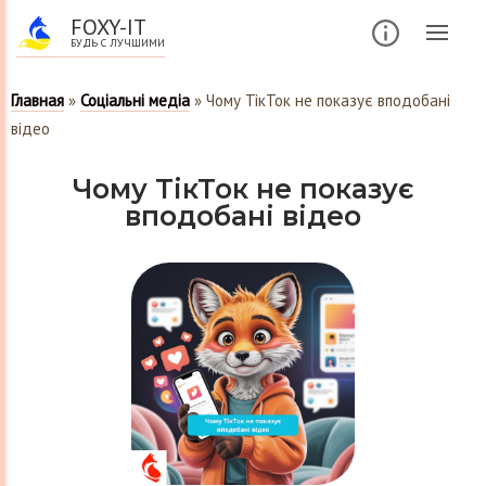
FOXY-IT
БУДЬ С ЛУЧШИМИ
Главная
»
Соціальні медіа
»
Чому ТікТок не показує вподобані
відео
Чому ТікТок не показує
вподобані відео