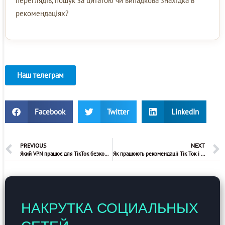
переглядів, пошук за цитатою чи випадкова знахідка в
рекомендаціях?
Наш телеграм
Facebook
Twitter
LinkedIn
PREVIOUS
NEXT
Який VPN працює для ТікТок безкоштовно
Як працюють рекомендації Тік Ток і як їх налаштувати
НАКРУТКА СОЦИАЛЬНЫХ