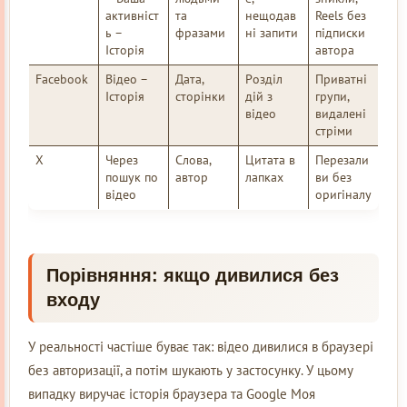
активніст
та
нещодав
Reels без
ь –
фразами
ні запити
підписки
Історія
автора
Facebook
Відео –
Дата,
Розділ
Приватні
Історія
сторінки
дій з
групи,
відео
видалені
стріми
X
Через
Слова,
Цитата в
Перезали
пошук по
автор
лапках
ви без
відео
оригіналу
Порівняння: якщо дивилися без
входу
У реальності частіше буває так: відео дивилися в браузері
без авторизації, а потім шукають у застосунку. У цьому
випадку виручає історія браузера та Google Моя