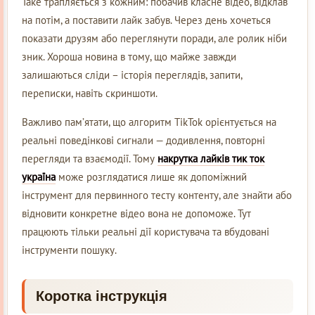
Таке трапляється з кожним: побачив класне відео, відклав
на потім, а поставити лайк забув. Через день хочеться
показати друзям або переглянути поради, але ролик ніби
зник. Хороша новина в тому, що майже завжди
залишаються сліди – історія переглядів, запити,
переписки, навіть скриншоти.
Важливо пам’ятати, що алгоритм TikTok орієнтується на
реальні поведінкові сигнали — додивлення, повторні
перегляди та взаємодії. Тому
накрутка лайків тик ток
укр
а
їна
може розглядатися лише як допоміжний
інструмент для первинного тесту контенту, але знайти або
відновити конкретне відео вона не допоможе. Тут
працюють тільки реальні дії користувача та вбудовані
інструменти пошуку.
Коротка інструкція