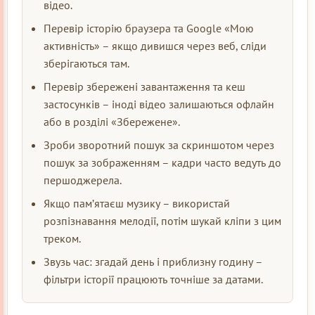
відео.
Перевір історію браузера та Google «Мою
активність» – якщо дивишся через веб, сліди
зберігаються там.
Перевір збережені завантаження та кеш
застосунків – іноді відео залишаються офлайн
або в розділі «Збережене».
Зроби зворотний пошук за скриншотом через
пошук за зображенням – кадри часто ведуть до
першоджерела.
Якщо пам’ятаєш музику – використай
розпізнавання мелодії, потім шукай кліпи з цим
треком.
Звузь час: згадай день і приблизну годину –
фільтри історії працюють точніше за датами.