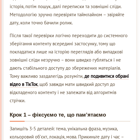
історія, потім пошук, далі переписки та зовнішні сліди.
Методологію зручно перевіряти таймлайном – звіряйте
дату, коли точно бачили ролик.
Після такої перевірки логічно переходити до системного
зберігання контенту всередині застосунку, тому що
покладатися лише на історію переглядів або випадкові
зовнішні сліди незручно – вони швидко губляться і не
дають стабільного доступу до збережених матеріалів.
Тому важливо заздалегідь розуміти,
де подивитися обрані
відео в ТікТок
, щоб завжди мати швидкий доступ до
відкладеного контенту і не залежати від алгоритмів
стрічки.
Крок 1 – фіксуємо те, що пам’ятаємо
Запишіть 3-5 деталей: тема, унікальна фраза, музика,
кольоровий об’єкт, локація, мова. Прикиньте дату і час –