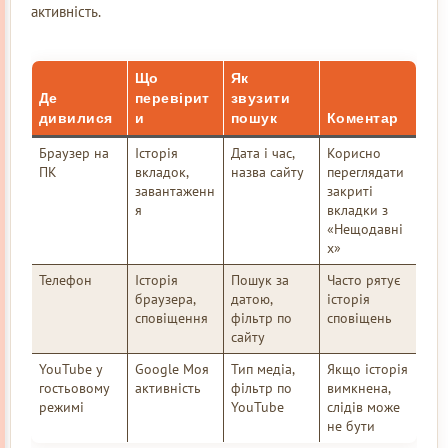
активність.
Що
Як
Де
перевірит
звузити
дивилися
и
пошук
Коментар
Браузер на
Історія
Дата і час,
Корисно
ПК
вкладок,
назва сайту
переглядати
завантаженн
закриті
я
вкладки з
«Нещодавні
х»
Телефон
Історія
Пошук за
Часто рятує
браузера,
датою,
історія
сповіщення
фільтр по
сповіщень
сайту
YouTube у
Google Моя
Тип медіа,
Якщо історія
гостьовому
активність
фільтр по
вимкнена,
режимі
YouTube
слідів може
не бути