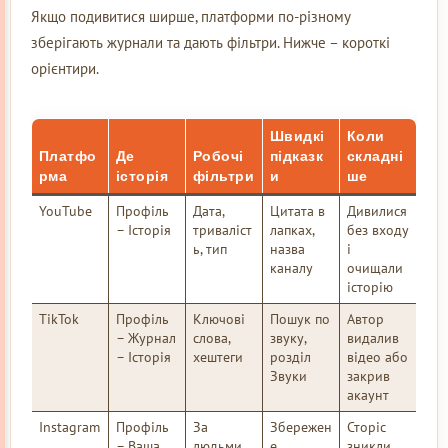
Якщо подивитися ширше, платформи по-різному
зберігають журнали та дають фільтри. Нижче – короткі
орієнтири.
Швидкі
Коли
Платфо
Де
Робочі
підказк
складні
рма
історія
фільтри
и
ше
YouTube
Профіль
Дата,
Цитата в
Дивилися
– Історія
триваліст
лапках,
без входу
ь, тип
назва
і
каналу
очищали
історію
TikTok
Профіль
Ключові
Пошук по
Автор
– Журнал
слова,
звуку,
видалив
– Історія
хештеги
розділ
відео або
Звуки
закрив
акаунт
Instagram
Профіль
За
Збережен
Сторіс
– Ваша
людьми
е,
зникли,