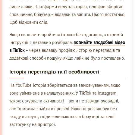
лише лайки. Платформи ведуть історію, телефон зберігає
сповіщення, браузер – вкладки та запити. Цього достатньо,
щоб відновити слід.
Якщо ви хочете пройти всі кроки без здогадок, в окремій
інструкції я детально розібрала,
як знайти вподобані відео
в ТікТок
– через вкладку профілю, історію переглядів та
додаткові способи пошуку, якщо лайк не було поставлено.
Історія переглядів та її особливості
На YouTube історія зберігається за замовчуванням, якщо
вона увімкнена в налаштуваннях. У TikTok та Instagram
також є журнали активності – вони не завжди очевидні,
але їх можна знайти в профілі. Якщо перегляд був без
входу в акаунт, сліди залишаються в браузері та кеші
застосунку на пристрої.