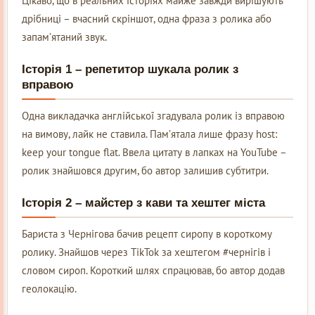
Цікаво, що в реальних історіях майже завжди вирішують
дрібниці – вчасний скріншот, одна фраза з ролика або
запам’ятаний звук.
Історія 1 – репетитор шукала ролик з
вправою
Одна викладачка англійської згадувала ролик із вправою
на вимову, лайк не ставила. Пам’ятала лише фразу host:
keep your tongue flat. Ввела цитату в лапках на YouTube –
ролик знайшовся другим, бо автор залишив субтитри.
Історія 2 – майстер з кави та хештег міста
Бариста з Чернігова бачив рецепт сиропу в короткому
ролику. Знайшов через TikTok за хештегом #чернігів і
словом сироп. Короткий шлях спрацював, бо автор додав
геолокацію.