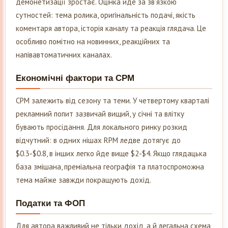
демонетизації зростає. Оцінка йде за зв’язкою
сутностей: тема ролика, оригінальність подачі, якість
коментаря автора, історія каналу та реакція глядача. Це
особливо помітно на новинних, реакційних та
напівавтоматичних каналах.
Економічні фактори та CPM
CPM залежить від сезону та теми. У четвертому кварталі
рекламний попит зазвичай вищий, у січні та влітку
бувають просідання. Для локального ринку розкид
відчутний: в одних нішах RPM ледве дотягує до
$0.3-$0.8, в інших легко йде вище $2-$4. Якщо глядацька
база змішана, преміальна географія та платоспроможна
тема майже завжди покращують дохід.
Податки та ФОП
Для автора важливий не тільки дохід, а й легальна схема