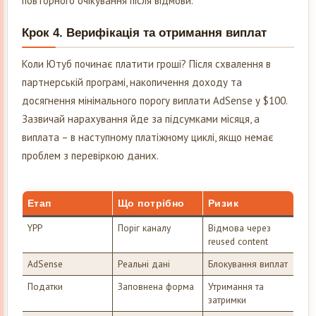
повторного очікування після відмови.
Крок 4. Верифікація та отримання виплат
Коли Ютуб починає платити гроші? Після схвалення в
партнерській програмі, накопичення доходу та
досягнення мінімального порогу виплати AdSense у $100.
Зазвичай нарахування йде за підсумками місяця, а
виплата – в наступному платіжному циклі, якщо немає
проблем з перевіркою даних.
Етап
Що потрібно
Ризик
YPP
Поріг каналу
Відмова через
reused content
AdSense
Реальні дані
Блокування виплат
Податки
Заповнена форма
Утримання та
затримки