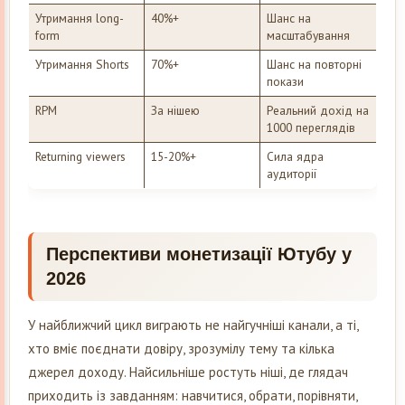
Утримання long-
40%+
Шанс на
form
масштабування
Утримання Shorts
70%+
Шанс на повторні
покази
RPM
За нішею
Реальний дохід на
1000 переглядів
Returning viewers
15-20%+
Сила ядра
аудиторії
Перспективи монетизації Ютубу у
2026
У найближчий цикл виграють не найгучніші канали, а ті,
хто вміє поєднати довіру, зрозумілу тему та кілька
джерел доходу. Найсильніше ростуть ніші, де глядач
приходить із завданням: навчитися, обрати, порівняти,