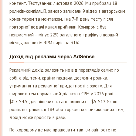
контент. Тестування: листопад 2026. Ми прибрали 18
роликів-компіляцій, заново записали 9 відео з авторським
коментарем та монтажем, і на 7-й день тесту після
повторної подачі канал прийняли. Компроміс був
неприємний – мінус 22% загального трафіку в перший
місяць, але потім RPM виріс на 31%.
Дохід від реклами через AdSense
Рекламний дохід залежить не від переглядів самих по
собі, а від теми, країни глядача, довжини ролика,
утримання та рекламної придатності сюжету. Для
широких тем нормальний діапазон CPM у 2026 році –
$0.7-$4.5, для нішевих та англомовних – $5-$12. Якщо
ролик потрапляє в 18+ або торкається ризикованих тем,
дохід може просісти в рази.
По-хорошому це має працювати так: ви оцінюєте не