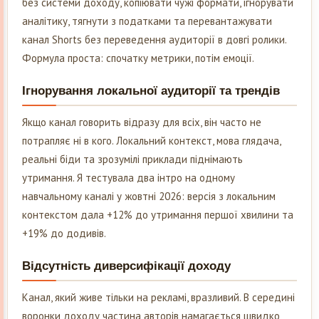
без системи доходу, копіювати чужі формати, ігнорувати
аналітику, тягнути з податками та перевантажувати
канал Shorts без переведення аудиторії в довгі ролики.
Формула проста: спочатку метрики, потім емоції.
Ігнорування локальної аудиторії та трендів
Якщо канал говорить відразу для всіх, він часто не
потрапляє ні в кого. Локальний контекст, мова глядача,
реальні біди та зрозумілі приклади піднімають
утримання. Я тестувала два інтро на одному
навчальному каналі у жовтні 2026: версія з локальним
контекстом дала +12% до утримання першої хвилини та
+19% до додивів.
Відсутність диверсифікації доходу
Канал, який живе тільки на рекламі, вразливий. В середині
воронки доходу частина авторів намагається швидко