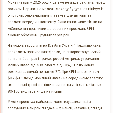
Монетизація у 2026 році – це вже не лише реклама перед
роликом. Нормальна модель доходу будується мінімум із
3 потоків: реклама, прямі платежі від аудиторії та
продажі всередині контенту. Якщо канал живе тільки на
AdSense, він вразливий до сезонних просідань CPM,
вікових обмежень і ручних перевірок.
Чи можна заробляти на Ютубі в Україні? Так, якщо канал
проходить правила платформи, не використовує чужий
контент без прав і тримає робочі метрики: утримання
довгих відео від 40%, Shorts від 70%, CTR по новим
роликам зазвичай не нижче 2%. При CPM широких тем
$0.7-$4.5 дохід можливий навіть на середньому трафіку,
але реальні гроші частіше починаються після стабільних
80-150 тис. переглядів на місяць.
У моїх проектах найкраще монетизувалися ніші з
зрозумілим наміром глядача – фінанси, навчання, огляди