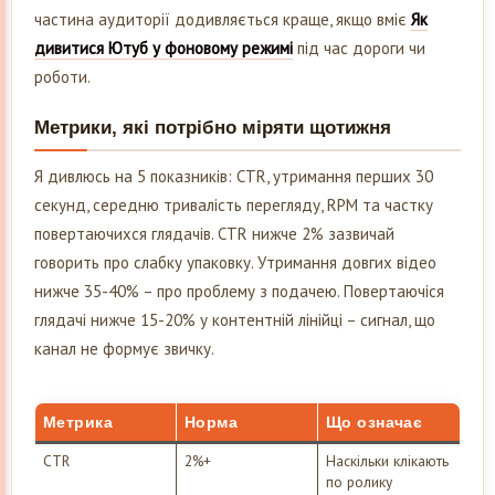
частина аудиторії додивляється краще, якщо вміє
Як
дивитися Ютуб у фоновому режимі
під час дороги чи
роботи.
Метрики, які потрібно міряти щотижня
Я дивлюсь на 5 показників: CTR, утримання перших 30
секунд, середню тривалість перегляду, RPM та частку
повертаючихся глядачів. CTR нижче 2% зазвичай
говорить про слабку упаковку. Утримання довгих відео
нижче 35-40% – про проблему з подачею. Повертаючіся
глядачі нижче 15-20% у контентній лінійці – сигнал, що
канал не формує звичку.
Метрика
Норма
Що означає
CTR
2%+
Наскільки клікають
по ролику