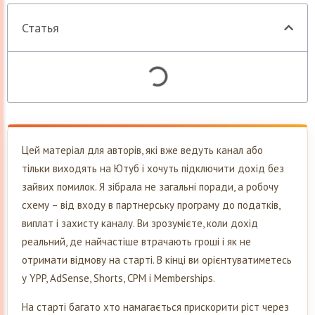
Статья
Цей матеріал для авторів, які вже ведуть канал або
тільки виходять на Ютуб і хочуть підключити дохід без
зайвих помилок. Я зібрала не загальні поради, а робочу
схему – від входу в партнерську програму до податків,
виплат і захисту каналу. Ви зрозумієте, коли дохід
реальний, де найчастіше втрачають гроші і як не
отримати відмову на старті. В кінці ви орієнтуватиметесь
у YPP, AdSense, Shorts, CPM і Memberships.
На старті багато хто намагається прискорити ріст через