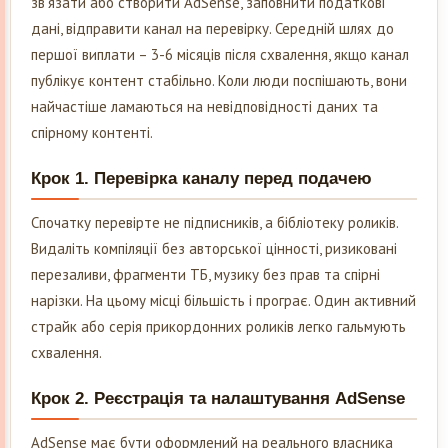
зв’язати або створити AdSense, заповнити податкові
дані, відправити канал на перевірку. Середній шлях до
першої виплати – 3-6 місяців після схвалення, якщо канал
публікує контент стабільно. Коли люди поспішають, вони
найчастіше ламаються на невідповідності даних та
спірному контенті.
Крок 1. Перевірка каналу перед подачею
Спочатку перевірте не підписників, а бібліотеку роликів.
Видаліть компіляції без авторської цінності, ризиковані
перезаливи, фрагменти ТБ, музику без прав та спірні
нарізки. На цьому місці більшість і програє. Один активний
страйк або серія прикордонних роликів легко гальмують
схвалення.
Крок 2. Реєстрація та налаштування AdSense
AdSense має бути оформлений на реального власника