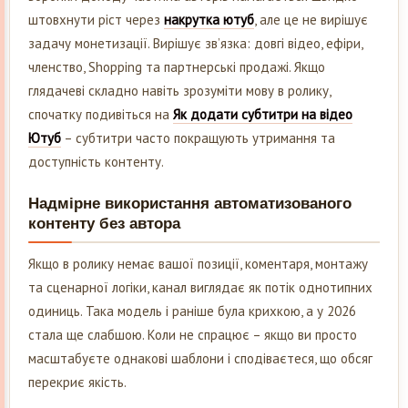
штовхнути ріст через
накрутка ютуб
, але це не вирішує
задачу монетизації. Вирішує зв’язка: довгі відео, ефіри,
членство, Shopping та партнерські продажі. Якщо
глядачеві складно навіть зрозуміти мову в ролику,
спочатку подивіться на
Як додати субтитри на відео
Ютуб
– субтитри часто покращують утримання та
доступність контенту.
Надмірне використання автоматизованого
контенту без автора
Якщо в ролику немає вашої позиції, коментаря, монтажу
та сценарної логіки, канал виглядає як потік однотипних
одиниць. Така модель і раніше була крихкою, а у 2026
стала ще слабшою. Коли не спрацює – якщо ви просто
масштабуєте однакові шаблони і сподіваєтеся, що обсяг
перекриє якість.