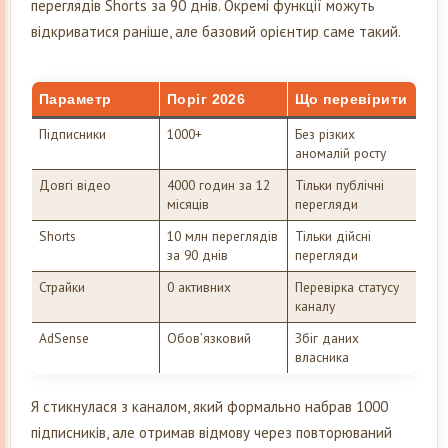
переглядів Shorts за 90 днів. Окремі функції можуть
відкриватися раніше, але базовий орієнтир саме такий.
Параметр
Поріг 2026
Що перевірити
Підписники
1000+
Без різких
аномалій росту
Довгі відео
4000 годин за 12
Тільки публічні
місяців
перегляди
Shorts
10 млн переглядів
Тільки дійсні
за 90 днів
перегляди
Страйки
0 активних
Перевірка статусу
каналу
AdSense
Обов’язковий
Збіг даних
власника
Я стикнулася з каналом, який формально набрав 1000
підписників, але отримав відмову через повторюваний