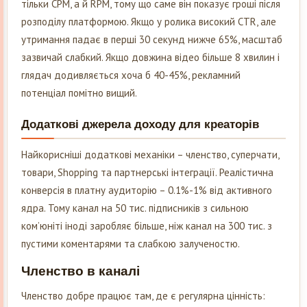
тільки CPM, а й RPM, тому що саме він показує гроші після
розподілу платформою. Якщо у ролика високий CTR, але
утримання падає в перші 30 секунд нижче 65%, масштаб
зазвичай слабкий. Якщо довжина відео більше 8 хвилин і
глядач додивляється хоча б 40-45%, рекламний
потенціал помітно вищий.
Додаткові джерела доходу для креаторів
Найкорисніші додаткові механіки – членство, суперчати,
товари, Shopping та партнерські інтеграції. Реалістична
конверсія в платну аудиторію – 0.1%-1% від активного
ядра. Тому канал на 50 тис. підписників з сильною
ком’юніті іноді заробляє більше, ніж канал на 300 тис. з
пустими коментарями та слабкою залученостю.
Членство в каналі
Членство добре працює там, де є регулярна цінність: