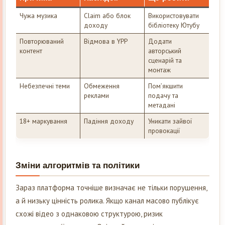
Чужа музика
Claim або блок
Використовувати
доходу
бібліотеку Ютубу
Повторюваний
Відмова в YPP
Додати
контент
авторський
сценарій та
монтаж
Небезпечні теми
Обмеження
Пом’якшити
реклами
подачу та
метадані
18+ маркування
Падіння доходу
Уникати зайвої
провокації
Зміни алгоритмів та політики
Зараз платформа точніше визначає не тільки порушення,
а й низьку цінність ролика. Якщо канал масово публікує
схожі відео з однаковою структурою, ризик