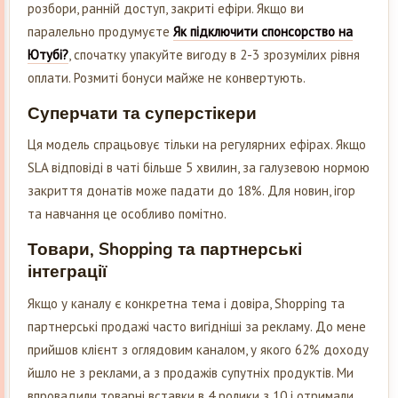
розбори, ранній доступ, закриті ефіри. Якщо ви
паралельно продумуєте
Як підключити спонсорство на
Ютубі?
, спочатку упакуйте вигоду в 2-3 зрозумілих рівня
оплати. Розмиті бонуси майже не конвертують.
Суперчати та суперстікери
Ця модель спрацьовує тільки на регулярних ефірах. Якщо
SLA відповіді в чаті більше 5 хвилин, за галузевою нормою
закриття донатів може падати до 18%. Для новин, ігор
та навчання це особливо помітно.
Товари, Shopping та партнерські
інтеграції
Якщо у каналу є конкретна тема і довіра, Shopping та
партнерські продажі часто вигідніші за рекламу. До мене
прийшов клієнт з оглядовим каналом, у якого 62% доходу
йшло не з реклами, а з продажів супутніх продуктів. Ми
впровадили товарні вставки в 4 ролики з 10 і отримали