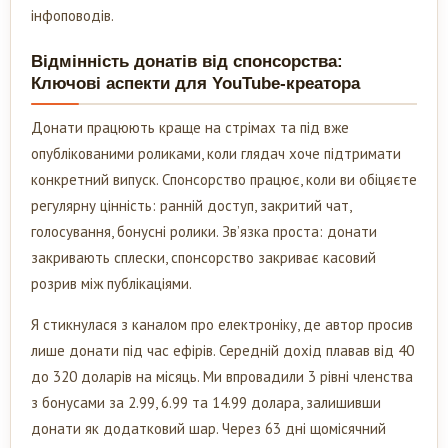
інфоповодів.
Відмінність донатів від спонсорства:
Ключові аспекти для YouTube-креатора
Донати працюють краще на стрімах та під вже
опублікованими роликами, коли глядач хоче підтримати
конкретний випуск. Спонсорство працює, коли ви обіцяєте
регулярну цінність: ранній доступ, закритий чат,
голосування, бонусні ролики. Зв’язка проста: донати
закривають сплески, спонсорство закриває касовий
розрив між публікаціями.
Я стикнулася з каналом про електроніку, де автор просив
лише донати під час ефірів. Середній дохід плавав від 40
до 320 доларів на місяць. Ми впровадили 3 рівні членства
з бонусами за 2.99, 6.99 та 14.99 долара, залишивши
донати як додатковий шар. Через 63 дні щомісячний