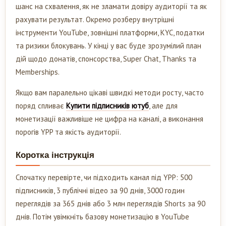
шанс на схвалення, як не зламати довіру аудиторії та як
рахувати результат. Окремо розберу внутрішні
інструменти YouTube, зовнішні платформи, KYC, податки
та ризики блокувань. У кінці у вас буде зрозумілий план
дій щодо донатів, спонсорства, Super Chat, Thanks та
Memberships.
Якщо вам паралельно цікаві швидкі методи росту, часто
поряд спливає
Купити підписників ютуб
, але для
монетизації важливіше не цифра на каналі, а виконання
порогів YPP та якість аудиторії.
Коротка інструкція
Спочатку перевірте, чи підходить канал під YPP: 500
підписників, 3 публічні відео за 90 днів, 3000 годин
переглядів за 365 днів або 3 млн переглядів Shorts за 90
днів. Потім увімкніть базову монетизацію в YouTube