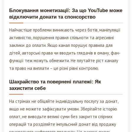
Блокування монетизації: За що YouTube може
відключити донати та спонсорство
Найчастіше проблеми виникають через ботів, маніпуляції
активністю, порушення правил спільноти та агресивні
заклики до оплати. Якщо канал порушує правила для
дітей, авторські права чи вводить глядачів в оману, фан-
функції теж можуть обмежити. Не плутайте ріст каналу
та право на виплати – це різні рівні контролю.
Шахрайство та повернені платежі: Як
захистити себе
На стрімах не обіцяйте індивідуальну послугу за донат,
якщо не можете зафіксувати умови. Зберігайте історію
оплат, не виводьте великі суми без закриття спірних
операцій та розділяйте імпульсний донат від продажу
конкретного цифрового продукту. Це знижує ризик