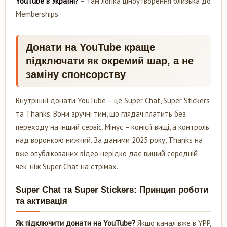
YouTube в Україні?
– там логіка ціноутворення близька до
Memberships.
Донати на YouTube краще
підключати як окремий шар, а не
заміну спонсорству
Внутрішні донати YouTube – це Super Chat, Super Stickers
та Thanks. Вони зручні тим, що глядач платить без
переходу на інший сервіс. Мінус – комісії вищі, а контроль
над воронкою нижчий. За даними 2025 року, Thanks на
вже опублікованих відео нерідко дає вищий середній
чек, ніж Super Chat на стрімах.
Super Chat та Super Stickers: Принцип роботи
та активація
Як підключити донати на YouTube?
Якщо канал вже в YPP,