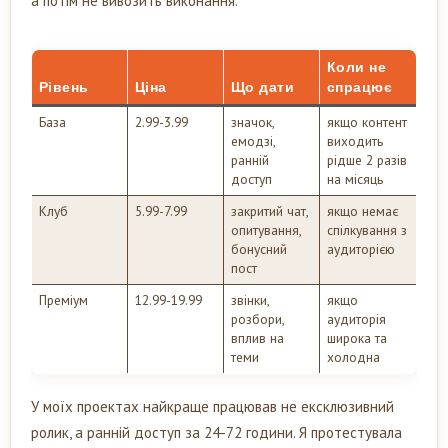
а потім не вивозить виконання.
Коли не
Рівень
Ціна
Що дати
спрацює
База
2.99-3.99
значок,
якщо контент
емодзі,
виходить
ранній
рідше 2 разів
доступ
на місяць
Клуб
5.99-7.99
закритий чат,
якщо немає
опитування,
спілкування з
бонусний
аудиторією
пост
Преміум
12.99-19.99
звінки,
якщо
розбори,
аудиторія
вплив на
широка та
теми
холодна
У моїх проектах найкраще працював не ексклюзивний
ролик, а ранній доступ за 24-72 години. Я протестувала