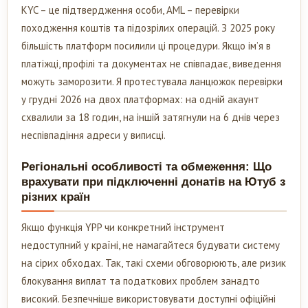
KYC – це підтвердження особи, AML – перевірки
походження коштів та підозрілих операцій. З 2025 року
більшість платформ посилили ці процедури. Якщо ім’я в
платіжці, профілі та документах не співпадає, виведення
можуть заморозити. Я протестувала ланцюжок перевірки
у грудні 2026 на двох платформах: на одній акаунт
схвалили за 18 годин, на іншій затягнули на 6 днів через
неспівпадіння адреси у виписці.
Регіональні особливості та обмеження: Що
врахувати при підключенні донатів на Ютуб з
різних країн
Якщо функція YPP чи конкретний інструмент
недоступний у країні, не намагайтеся будувати систему
на сірих обходах. Так, такі схеми обговорюють, але ризик
блокування виплат та податкових проблем занадто
високий. Безпечніше використовувати доступні офіційні