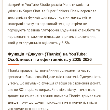
відкрийте YouTube Studio, розділ Монетизація, та
увімкніть Super Chat та Super Stickers. Потім перевірте
доступність функції для вашої країни, налаштуйте
модерацію чату та переконайтеся, що стріми не
порушують правила платформи. Будь-який спам, боти та
нерелевантні заклики підвищують ризик відключення,
який для порушників оцінюють у 3-5%.
Функція «Дякую» (Thanks) на YouTube:
Особливості та ефективність у 2025-2026
Thanks працює під звичайними роликами та часто
приносить більш спокійні, але якісні платежі. Суперечність
у тому, що візуально функція слабша за стрімовий донат,
але по ROI нерідко виграє. Я не вірю відчуттям, я вірю
даним: на контенті з вічним попитом Thanks тримається
довше, тому що донат приходить не в моменті, а після
усвідомленого перегляду.