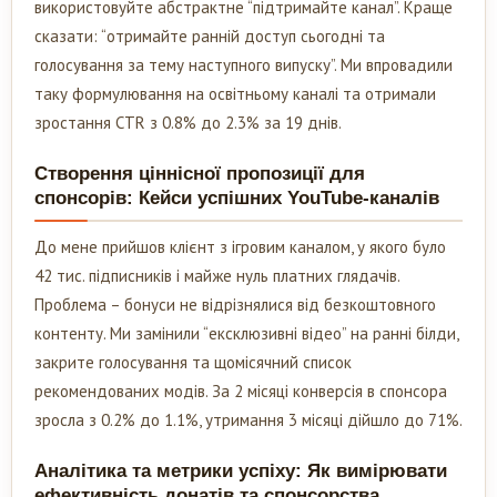
використовуйте абстрактне “підтримайте канал”. Краще
сказати: “отримайте ранній доступ сьогодні та
голосування за тему наступного випуску”. Ми впровадили
таку формулювання на освітньому каналі та отримали
зростання CTR з 0.8% до 2.3% за 19 днів.
Створення ціннісної пропозиції для
спонсорів: Кейси успішних YouTube-каналів
До мене прийшов клієнт з ігровим каналом, у якого було
42 тис. підписників і майже нуль платних глядачів.
Проблема – бонуси не відрізнялися від безкоштовного
контенту. Ми замінили “ексклюзивні відео” на ранні білди,
закрите голосування та щомісячний список
рекомендованих модів. За 2 місяці конверсія в спонсора
зросла з 0.2% до 1.1%, утримання 3 місяці дійшло до 71%.
Аналітика та метрики успіху: Як вимірювати
ефективність донатів та спонсорства