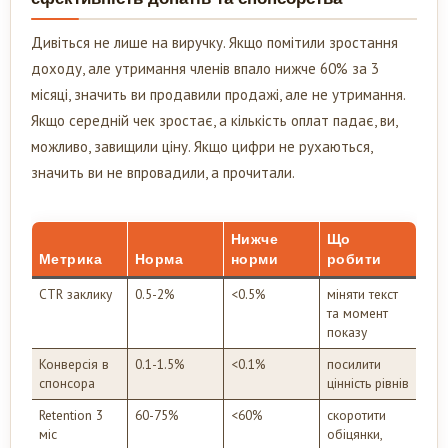
Дивіться не лише на виручку. Якщо помітили зростання
доходу, але утримання членів впало нижче 60% за 3
місяці, значить ви продавили продажі, але не утримання.
Якщо середній чек зростає, а кількість оплат падає, ви,
можливо, завищили ціну. Якщо цифри не рухаються,
значить ви не впровадили, а прочитали.
Нижче
Що
Метрика
Норма
норми
робити
CTR заклику
0.5-2%
<0.5%
міняти текст
та момент
показу
Конверсія в
0.1-1.5%
<0.1%
посилити
спонсора
цінність рівнів
Retention 3
60-75%
<60%
скоротити
міс
обіцянки,