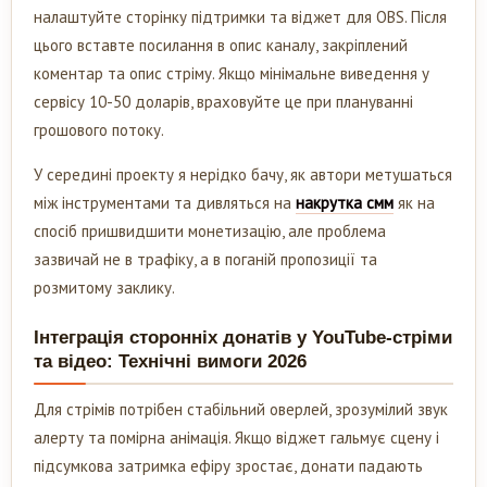
налаштуйте сторінку підтримки та віджет для OBS. Після
цього вставте посилання в опис каналу, закріплений
коментар та опис стріму. Якщо мінімальне виведення у
сервісу 10-50 доларів, враховуйте це при плануванні
грошового потоку.
У середині проекту я нерідко бачу, як автори метушаться
між інструментами та дивляться на
накрутка смм
як на
спосіб пришвидшити монетизацію, але проблема
зазвичай не в трафіку, а в поганій пропозиції та
розмитому заклику.
Інтеграція сторонніх донатів у YouTube-стріми
та відео: Технічні вимоги 2026
Для стрімів потрібен стабільний оверлей, зрозумілий звук
алерту та помірна анімація. Якщо віджет гальмує сцену і
підсумкова затримка ефіру зростає, донати падають