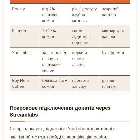
Boosty
від 2% +
рівні доступу,
закритий
платіжні
клубна
контент
комісії
модель
Patreon
10-15% +
світова
міжнародні
комісії
аудиторія,
канали
підписки
Streamlabs
залежить від
віджети,
live-формат
плану та
стріми,
платіжних
алерти
систем
Buy Me a
близько 5% +
простота
разові
Coffee
комісії
запуску
платежі
Покрокове підключення донатів через
Streamlabs
Створіть акаунт, підключіть YouTube-канал, оберіть
платіжний метод, пройдіть верифікацію особи,