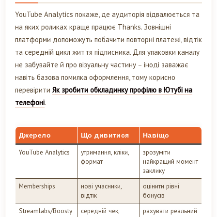
YouTube Analytics покаже, де аудиторія відвалюється та
на яких роликах краще працює Thanks. Зовнішні
платформи допоможуть побачити повторні платежі, відтік
та середній цикл життя підписника. Для упаковки каналу
не забувайте й про візуальну частину – іноді заважає
навіть базова помилка оформлення, тому корисно
перевірити
Як зробити обкладинку профілю в Ютубі на
телефоні
.
Джерело
Що дивитися
Навіщо
YouTube Analytics
утримання, кліки,
зрозуміти
формат
найкращий момент
заклику
Memberships
нові учасники,
оцінити рівні
відтік
бонусів
Streamlabs/Boosty
середній чек,
рахувати реальний