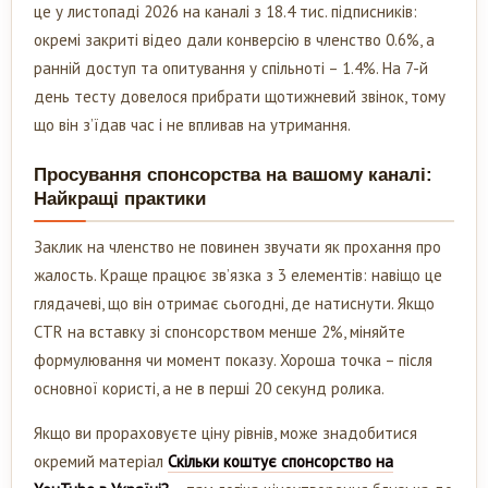
це у листопаді 2026 на каналі з 18.4 тис. підписників:
окремі закриті відео дали конверсію в членство 0.6%, а
ранній доступ та опитування у спільноті – 1.4%. На 7-й
день тесту довелося прибрати щотижневий звінок, тому
що він з’їдав час і не впливав на утримання.
Просування спонсорства на вашому каналі:
Найкращі практики
Заклик на членство не повинен звучати як прохання про
жалость. Краще працює зв’язка з 3 елементів: навіщо це
глядачеві, що він отримає сьогодні, де натиснути. Якщо
CTR на вставку зі спонсорством менше 2%, міняйте
формулювання чи момент показу. Хороша точка – після
основної користі, а не в перші 20 секунд ролика.
Якщо ви прораховуєте ціну рівнів, може знадобитися
окремий матеріал
Скільки коштує спонсорство на