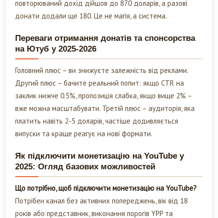
повторюваний дохід дійшов до 870 доларів, а разові
донати додали ще 180. Це не магія, а система.
Переваги отримання донатів та спонсорства
на Ютуб у 2025-2026
Головний плюс – ви знижуєте залежність від реклами.
Другий плюс – бачите реальний попит: якщо CTR на
заклик нижче 0.5%, пропозиція слабка, якщо вище 2% –
вже можна масштабувати. Третій плюс – аудиторія, яка
платить навіть 2-5 доларів, частіше додивляється
випуски та краще реагує на нові формати.
Як підключити монетизацію на YouTube у
2025: Огляд базових можливостей
Що потрібно, щоб підключити монетизацію на YouTube?
Потрібен канал без активних попереджень, вік від 18
років або представник, виконання порогів YPP та