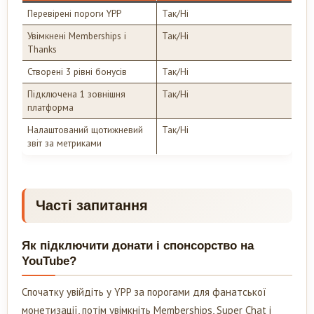
Перевірені пороги YPP
Так/Ні
Увімкнені Memberships і
Так/Ні
Thanks
Створені 3 рівні бонусів
Так/Ні
Підключена 1 зовнішня
Так/Ні
платформа
Налаштований щотижневий
Так/Ні
звіт за метриками
Часті запитання
Як підключити донати і спонсорство на
YouTube?
Спочатку увійдіть у YPP за порогами для фанатської
монетизації, потім увімкніть Memberships, Super Chat і