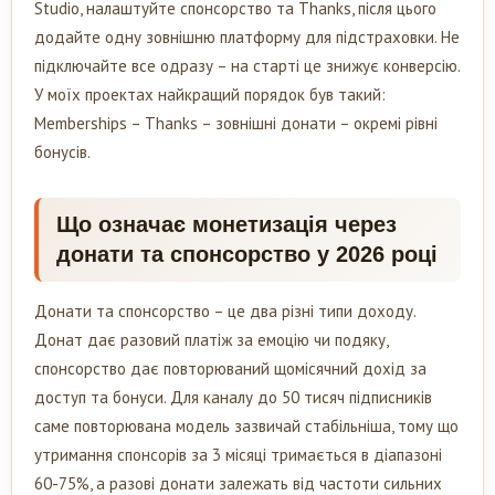
Studio, налаштуйте спонсорство та Thanks, після цього
додайте одну зовнішню платформу для підстраховки. Не
підключайте все одразу – на старті це знижує конверсію.
У моїх проектах найкращий порядок був такий:
Memberships – Thanks – зовнішні донати – окремі рівні
бонусів.
Що означає монетизація через
донати та спонсорство у 2026 році
Донати та спонсорство – це два різні типи доходу.
Донат дає разовий платіж за емоцію чи подяку,
спонсорство дає повторюваний щомісячний дохід за
доступ та бонуси. Для каналу до 50 тисяч підписників
саме повторювана модель зазвичай стабільніша, тому що
утримання спонсорів за 3 місяці тримається в діапазоні
60-75%, а разові донати залежать від частоти сильних