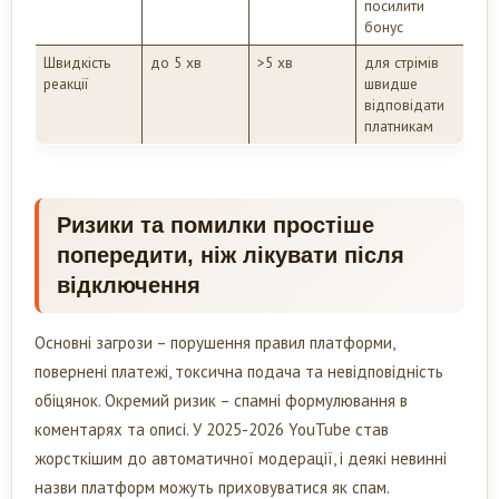
посилити
бонус
Швидкість
до 5 хв
>5 хв
для стрімів
реакції
швидше
відповідати
платникам
Ризики та помилки простіше
попередити, ніж лікувати після
відключення
Основні загрози – порушення правил платформи,
повернені платежі, токсична подача та невідповідність
обіцянок. Окремий ризик – спамні формулювання в
коментарях та описі. У 2025-2026 YouTube став
жорсткішим до автоматичної модерації, і деякі невинні
назви платформ можуть приховуватися як спам.