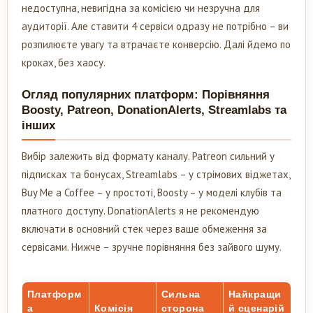
недоступна, невигідна за комісією чи незручна для
аудиторії. Але ставити 4 сервіси одразу не потрібно – ви
розпилюєте увагу та втрачаєте конверсію. Далі йдемо по
кроках, без хаосу.
Огляд популярних платформ: Порівняння
Boosty, Patreon, DonationAlerts, Streamlabs та
інших
Вибір залежить від формату каналу. Patreon сильний у
підписках та бонусах, Streamlabs – у стрімових віджетах,
Buy Me a Coffee – у простоті, Boosty – у моделі клубів та
платного доступу. DonationAlerts я не рекомендую
включати в основний стек через ваше обмеження за
сервісами. Нижче – зручне порівняння без зайвого шуму.
Платформ
Сильна
Найкращи
а
Комісія
сторона
й сценарій